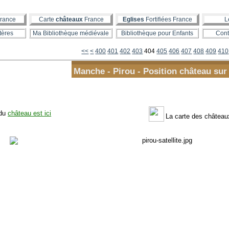
rance
Carte
châteaux
France
Eglises
Fortifiées France
L
tères
Ma Bibliothèque médiévale
Bibliothèque pour Enfants
Cont
<<
<
400
401
402
403
404
405
406
407
408
409
410
Manche - Pirou - Position château sur
 du
château est ici
La carte des châtea