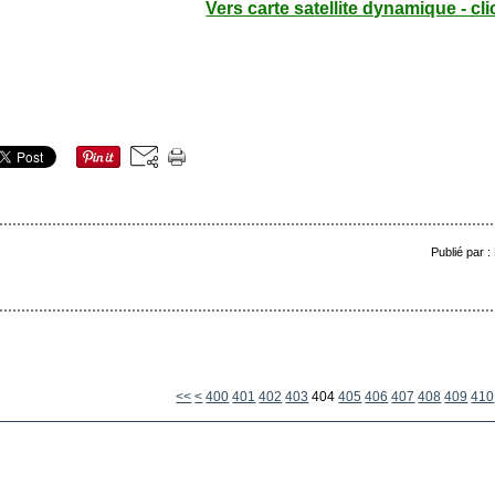
Vers carte satellite dynamique - cli
Publié par 
<<
<
400
401
402
403
404
405
406
407
408
409
410