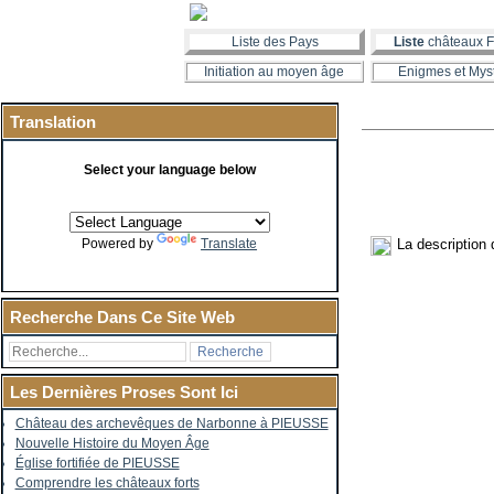
Liste des Pays
Liste
châteaux F
Initiation au moyen âge
Enigmes et Mys
Translation
Select your language below
La description
Powered by
Translate
Recherche Dans Ce Site Web
Les Dernières Proses Sont Ici
Château des archevêques de Narbonne à PIEUSSE
Nouvelle Histoire du Moyen Âge
Église fortifiée de PIEUSSE
Comprendre les châteaux forts