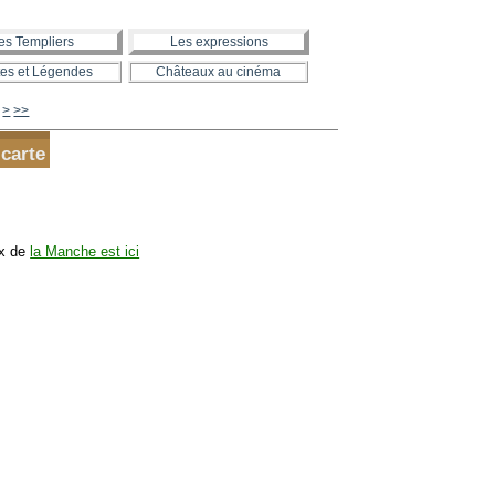
es Templiers
Les expressions
es et Légendes
Châteaux au cinéma
420
430
440
450
460
470
480
490
500
600
700
800
900
1000
1100
1200
1300
>
>>
 carte
ux de
la Manche est ici