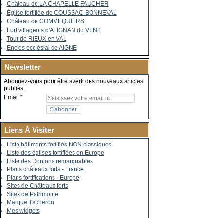
Château de LA CHAPELLE FAUCHER
Église fortifiée de COUSSAC-BONNEVAL
Château de COMMEQUIERS
Fort villageois d'ALIGNAN du VENT
Tour de RIEUX en VAL
Enclos ecclésial de AIGNE
Newsletter
Abonnez-vous pour être averti des nouveaux articles
publiés.
Email
Liens À Visiter
Liste bâtiments fortifiés NON classiques
Liste des églises fortifiées en Europe
Liste des Donjons remarquables
Plans châteaux forts - France
Plans fortifications - Europe
Sites de Châteaux forts
Sites de Patrimoine
Marque Tâcheron
Mes widgets