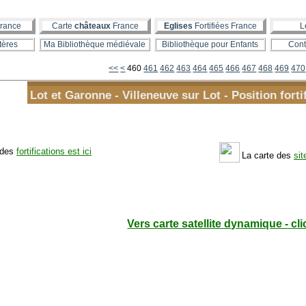
rance
Carte
châteaux
France
Eglises
Fortifiées France
L
tères
Ma Bibliothèque médiévale
Bibliothèque pour Enfants
Cont
400
410
420
430
440
450
<<
<
460
461
462
463
464
465
466
467
468
469
470
Lot et Garonne - Villeneuve sur Lot - Position forti
 des
fortifications est ici
La carte des
sit
Vers carte satellite dynamique - cli