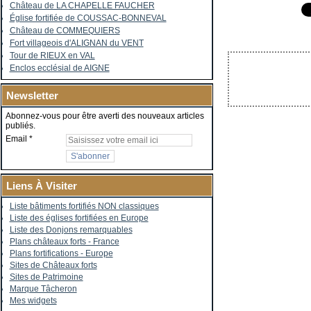
Château de LA CHAPELLE FAUCHER
Église fortifiée de COUSSAC-BONNEVAL
Château de COMMEQUIERS
Fort villageois d'ALIGNAN du VENT
Tour de RIEUX en VAL
Enclos ecclésial de AIGNE
Newsletter
Abonnez-vous pour être averti des nouveaux articles
publiés.
Email
Liens À Visiter
Liste bâtiments fortifiés NON classiques
Liste des églises fortifiées en Europe
Liste des Donjons remarquables
Plans châteaux forts - France
Plans fortifications - Europe
Sites de Châteaux forts
Sites de Patrimoine
Marque Tâcheron
Mes widgets