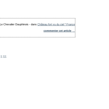
: Le Chevalier Dauphinois
-
dans
Château fort vu du ciel * France
commenter cet article
…
480
490
500
600
700
800
900
1000
1100
1200
1300
>
>>