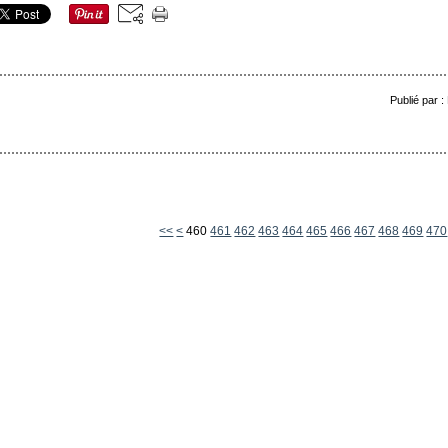
Publié par 
400
410
420
430
440
450
<<
<
460
461
462
463
464
465
466
467
468
469
470