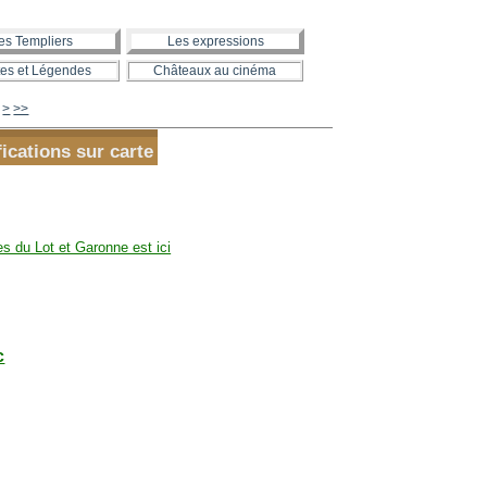
es Templiers
Les expressions
es et Légendes
Châteaux au cinéma
480
490
500
600
700
800
900
1000
1100
1200
1300
>
>>
fications sur carte
es du Lot et Garonne est ici
c