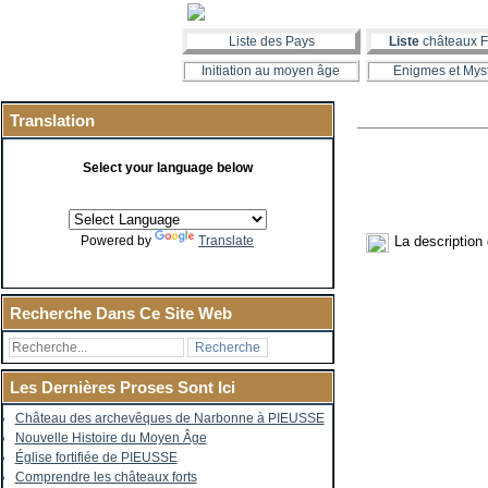
Liste des Pays
Liste
châteaux F
Initiation au moyen âge
Enigmes et Mys
Translation
Select your language below
La description
Powered by
Translate
Recherche Dans Ce Site Web
Les Dernières Proses Sont Ici
Château des archevêques de Narbonne à PIEUSSE
Nouvelle Histoire du Moyen Âge
Église fortifiée de PIEUSSE
Comprendre les châteaux forts