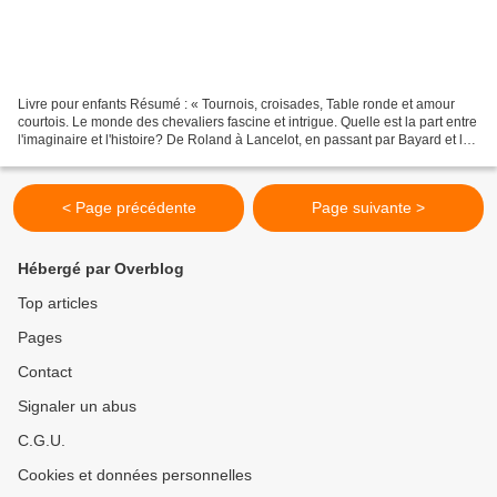
Livre pour enfants Résumé : « Tournois, croisades, Table ronde et amour
courtois. Le monde des chevaliers fascine et intrigue. Quelle est la part entre
l'imaginaire et l'histoire? De Roland à Lancelot, en passant par Bayard et le
roi Arthur, Alain Demurger...
< Page précédente
Page suivante >
Hébergé par Overblog
Top articles
Pages
Contact
Signaler un abus
C.G.U.
Cookies et données personnelles