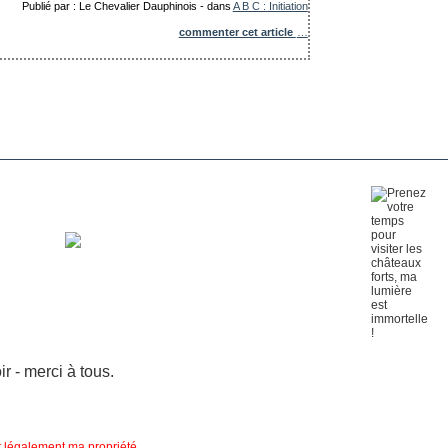
Publié par : Le Chevalier Dauphinois
-
dans
A B C : Initiation
commenter cet article
…
 - merci à tous.
nt légalement ma propriété.