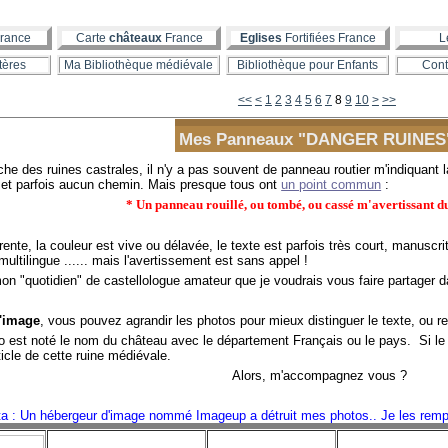
rance
Carte
châteaux
France
Eglises
Fortifiées France
L
tères
Ma Bibliothèque médiévale
Bibliothèque pour Enfants
Cont
<<
<
1
2
3
4
5
6
7
8
9
10
>
>>
Mes Panneaux "DANGER RUINES
e des ruines castrales, il n'y a pas souvent de panneau routier m'indiquant 
, et parfois aucun chemin. Mais presque tous ont
un point commun
:
* Un panneau rouillé, ou tombé, ou cassé m'avertissant
nte, la couleur est vive ou délavée, le texte est parfois très court, manuscrit o
multilingue ...... mais l'avertissement est sans appel !
 "quotidien" de castellologue amateur que je voudrais vous faire partager 
l'image
, vous pouvez agrandir les photos pour mieux distinguer le texte, ou r
est noté le nom du château avec le département Français ou le pays. Si le 
rticle de cette ruine médiévale.
Alors, m'accompagnez vous ?
a : Un hébergeur d'image nommé Imageup a détruit mes photos.. Je les remp