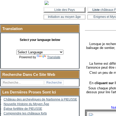
Liste des Pays
Liste
châteaux F
Initiation au moyen âge
Enigmes et Mys
Translation
Select your language below
Lorsque je recherch
balisage de sentier
Powered by
Translate
La forme est différe
l'annonce peut être 
C'est un peu de mon
Recherche Dans Ce Site Web
En
cliquant sur 
Sous chaque photo 
Les Dernières Proses Sont Ici
dessus pour lire l'a
Château des archevêques de Narbonne à PIEUSSE
Nouvelle Histoire du Moyen Âge
Not
Église fortifiée de PIEUSSE
Comprendre les châteaux forts