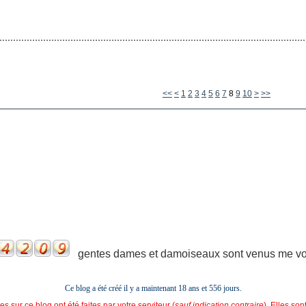
<<
<
1
2
3
4
5
6
7
8
9
10
>
>>
gentes dames et damoiseaux sont venus me voir
Ce blog a été créé il y a maintenant 18 ans et
556 jours.
s sur ce blog ont été faites par votre serviteur (
sauf indication contraire
). Elles so