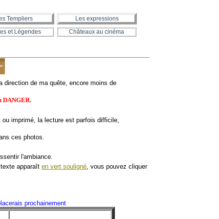
es Templiers
Les expressions
es et Légendes
Châteaux au cinéma
"
la direction de ma quête, encore moins de
 du DANGER.
u imprimé, la lecture est parfois difficile,
dans ces photos.
essentir l'ambiance.
texte apparaît
en vert souligné
, vous pouvez cliquer
lacerais prochainement