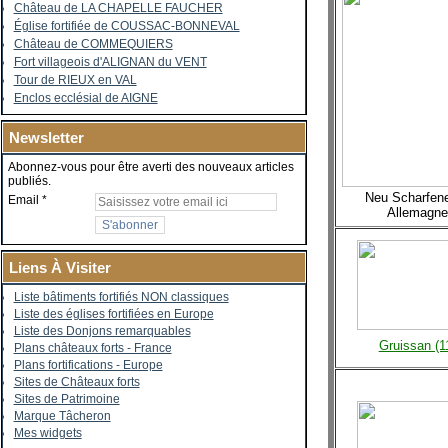
Château de LA CHAPELLE FAUCHER
Église fortifiée de COUSSAC-BONNEVAL
Château de COMMEQUIERS
Fort villageois d'ALIGNAN du VENT
Tour de RIEUX en VAL
Enclos ecclésial de AIGNE
Newsletter
Abonnez-vous pour être averti des nouveaux articles
publiés.
Neu Scharfen
Email
Allemagne
Liens À Visiter
Liste bâtiments fortifiés NON classiques
Liste des églises fortifiées en Europe
Liste des Donjons remarquables
Gruissan (1
Plans châteaux forts - France
Plans fortifications - Europe
Sites de Châteaux forts
Sites de Patrimoine
Marque Tâcheron
Mes widgets