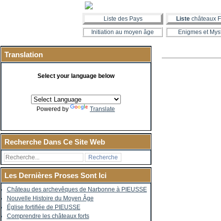
Liste des Pays
Liste
châteaux F
Initiation au moyen âge
Enigmes et Mys
Translation
Select your language below
Powered by
Translate
Recherche Dans Ce Site Web
Les Dernières Proses Sont Ici
Château des archevêques de Narbonne à PIEUSSE
Nouvelle Histoire du Moyen Âge
Église fortifiée de PIEUSSE
Comprendre les châteaux forts