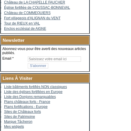
Château de LA CHAPELLE FAUCHER
Église fortifiée de COUSSAC-BONNEVAL
Château de COMMEQUIERS
Fort villageois d'ALIGNAN du VENT
Tour de RIEUX en VAL
Enclos ecclésial de AIGNE
Newsletter
Abonnez-vous pour être averti des nouveaux articles
publiés.
Email
Liens À Visiter
Liste bâtiments fortifiés NON classiques
Liste des églises fortifiées en Europe
Liste des Donjons remarquables
Plans châteaux forts - France
Plans fortifications - Europe
Sites de Châteaux forts
Sites de Patrimoine
Marque Tâcheron
Mes widgets