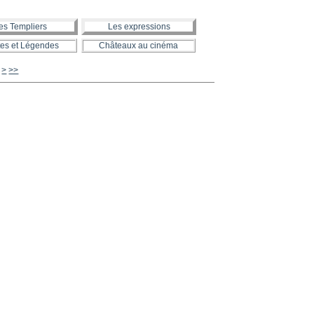
es Templiers
Les expressions
es et Légendes
Châteaux au cinéma
720
730
740
750
760
770
780
790
800
900
1000
>
>>