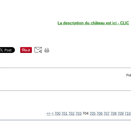
La description du château est ici - CLIC
Pub
<<
<
700
701
702
703
704
705
706
707
708
709
710