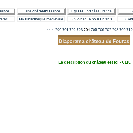
rance
Carte
châteaux
France
Eglises
Fortifiées France
L
tères
Ma Bibliothèque médiévale
Bibliothèque pour Enfants
Cont
<<
<
700
701
702
703
704
705
706
707
708
709
710
Diaporama château de Fouras
La description du château est ici - CLIC