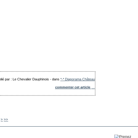
lié par : Le Chevalier Dauphinois
-
dans
*-* Diaporama Château
commenter cet article
…
720
730
740
750
760
770
780
790
800
900
1000
>
>>