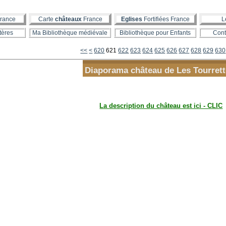
rance
Carte
châteaux
France
Eglises
Fortifiées France
L
tères
Ma Bibliothèque médiévale
Bibliothèque pour Enfants
Cont
600
610
<<
<
620
621
622
623
624
625
626
627
628
629
630
Diaporama château de Les Tourret
La description du château est ici - CLIC