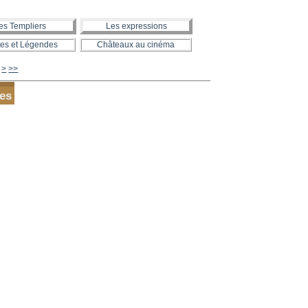
es Templiers
Les expressions
es et Légendes
Châteaux au cinéma
640
650
660
670
680
690
700
800
900
1000
>
>>
tes