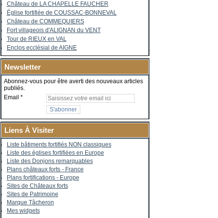
Château de LA CHAPELLE FAUCHER
Église fortifiée de COUSSAC-BONNEVAL
Château de COMMEQUIERS
Fort villageois d'ALIGNAN du VENT
Tour de RIEUX en VAL
Enclos ecclésial de AIGNE
Newsletter
Abonnez-vous pour être averti des nouveaux articles
publiés.
Email
Liens À Visiter
Liste bâtiments fortifiés NON classiques
Liste des églises fortifiées en Europe
Liste des Donjons remarquables
Plans châteaux forts - France
Plans fortifications - Europe
Sites de Châteaux forts
Sites de Patrimoine
Marque Tâcheron
Mes widgets