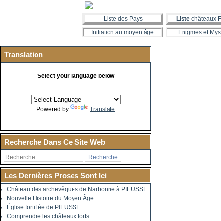
Liste des Pays
Liste
châteaux F
Initiation au moyen âge
Enigmes et Mys
Translation
Select your language below
Powered by
Translate
Recherche Dans Ce Site Web
Les Dernières Proses Sont Ici
Château des archevêques de Narbonne à PIEUSSE
Nouvelle Histoire du Moyen Âge
Église fortifiée de PIEUSSE
Comprendre les châteaux forts