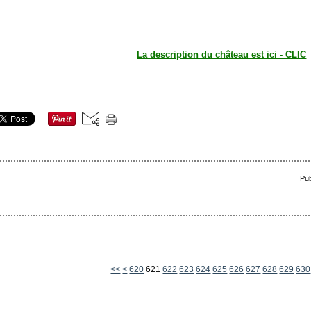
La description du château est ici - CLIC
Pub
600
610
<<
<
620
621
622
623
624
625
626
627
628
629
630