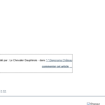
lié par : Le Chevalier Dauphinois
-
dans
*-* Diaporama Château
commenter cet article
…
640
650
660
670
680
690
700
800
900
1000
>
>>