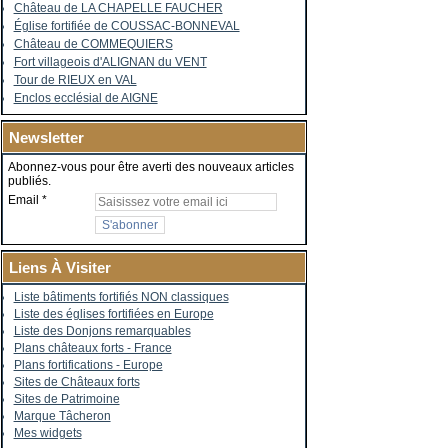
Château de LA CHAPELLE FAUCHER
Église fortifiée de COUSSAC-BONNEVAL
Château de COMMEQUIERS
Fort villageois d'ALIGNAN du VENT
Tour de RIEUX en VAL
Enclos ecclésial de AIGNE
Newsletter
Abonnez-vous pour être averti des nouveaux articles
publiés.
Email
Liens À Visiter
Liste bâtiments fortifiés NON classiques
Liste des églises fortifiées en Europe
Liste des Donjons remarquables
Plans châteaux forts - France
Plans fortifications - Europe
Sites de Châteaux forts
Sites de Patrimoine
Marque Tâcheron
Mes widgets