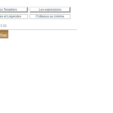
es Templiers
Les expressions
es et Légendes
Châteaux au cinéma
480
490
500
600
700
800
900
1000
>
>>
llac