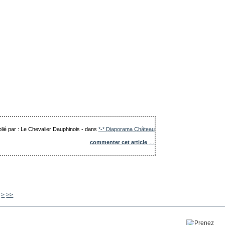
lié par : Le Chevalier Dauphinois
-
dans
*-* Diaporama Château
commenter cet article
…
480
490
500
600
700
800
900
1000
>
>>