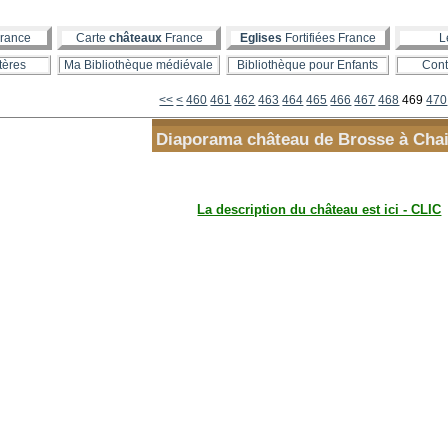
rance
Carte
châteaux
France
Eglises
Fortifiées France
L
tères
Ma Bibliothèque médiévale
Bibliothèque pour Enfants
Cont
400
410
420
430
440
450
<<
<
460
461
462
463
464
465
466
467
468
469
470
Diaporama château de Brosse à Chai
La description du château est ici - CLIC