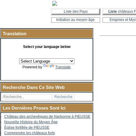
Liste des Pays
Liste
châteaux F
Initiation au moyen âge
Enigmes et Mys
Translation
Select your language below
Powered by
Translate
Recherche Dans Ce Site Web
Les Dernières Proses Sont Ici
Château des archevêques de Narbonne à PIEUSSE
Nouvelle Histoire du Moyen Âge
Église fortifiée de PIEUSSE
Comprendre les châteaux forts