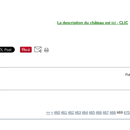
La description du château est ici - CLIC
Pub
400
410
420
430
440
450
<<
<
460
461
462
463
464
465
466
467
468
469
470