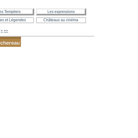
es Templiers
Les expressions
es et Légendes
Châteaux au cinéma
480
490
500
600
700
800
900
1000
>
>>
êchereau