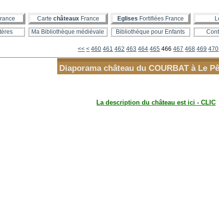
rance
Carte
châteaux
France
Eglises
Fortifiées France
L
tères
Ma Bibliothèque médiévale
Bibliothèque pour Enfants
Cont
400
410
420
430
440
450
<<
<
460
461
462
463
464
465
466
467
468
469
470
Diaporama château du COURBAT à Le P
La description du château est ici - CLIC