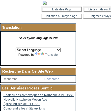
Liste des Pays
Liste
châteaux F
Initiation au moyen âge
Enigmes et Mys
Translation
Select your language below
Powered by
Translate
Recherche Dans Ce Site Web
Les Dernières Proses Sont Ici
Château des archevêques de Narbonne à PIEUSSE
Nouvelle Histoire du Moyen Âge
Église fortifiée de PIEUSSE
Comprendre les châteaux forts