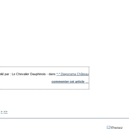
lié par : Le Chevalier Dauphinois
-
dans
*-* Diaporama Château
commenter cet article
…
480
490
500
600
700
800
900
1000
>
>>