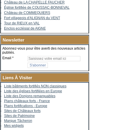
Château de LA CHAPELLE FAUCHER
Église fortifiée de COUSSAC-BONNEVAL
Château de COMMEQUIERS
Fort villageois d'ALIGNAN du VENT
Tour de RIEUX en VAL
Enclos ecclésial de AIGNE
Newsletter
Abonnez-vous pour être averti des nouveaux articles
publiés.
Email
Liens À Visiter
Liste bâtiments fortifiés NON classiques
Liste des églises fortifiées en Europe
Liste des Donjons remarquables
Plans châteaux forts - France
Plans fortifications - Europe
Sites de Châteaux forts
Sites de Patrimoine
Marque Tâcheron
Mes widgets