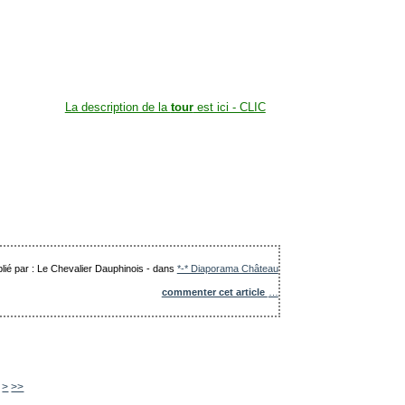
La description de la
tour
est ici - CLIC
lié par : Le Chevalier Dauphinois
-
dans
*-* Diaporama Château
commenter cet article
…
200
300
400
500
600
700
800
900
1000
>
>>