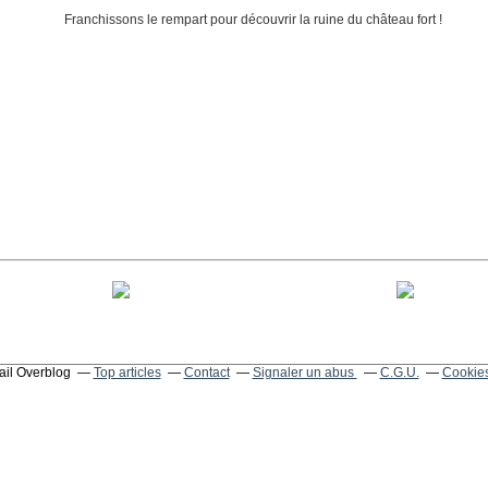
tail Overblog
Top articles
Contact
Signaler un abus
C.G.U.
Cookies