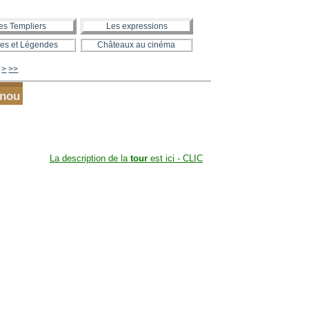
es Templiers
Les expressions
es et Légendes
Châteaux au cinéma
200
300
400
500
600
700
800
900
1000
>
>>
lnou
La description de la
tour
est ici - CLIC