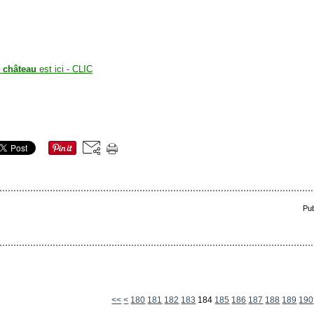
u
château
est ici - CLIC
Pub
100
110
120
130
140
150
160
170
<<
<
180
181
182
183
184
185
186
187
188
189
190