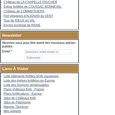
Château de LA CHAPELLE FAUCHER
Église fortifiée de COUSSAC-BONNEVAL
Château de COMMEQUIERS
Fort villageois d'ALIGNAN du VENT
Tour de RIEUX en VAL
Enclos ecclésial de AIGNE
Newsletter
Abonnez-vous pour être averti des nouveaux articles
publiés.
Email
Liens À Visiter
Liste bâtiments fortifiés NON classiques
Liste des églises fortifiées en Europe
Liste des Donjons remarquables
Plans châteaux forts - France
Plans fortifications - Europe
Sites de Châteaux forts
Sites de Patrimoine
Marque Tâcheron
Mes widgets