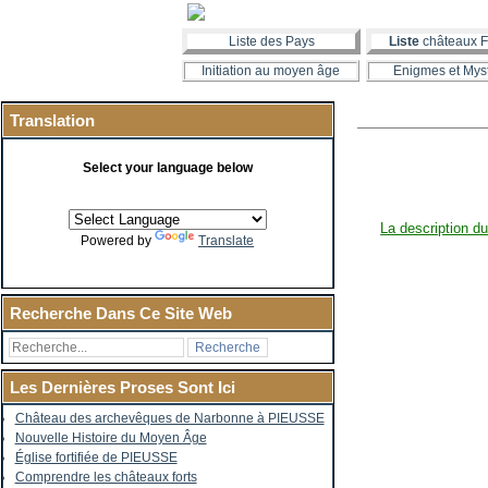
Liste des Pays
Liste
châteaux F
Initiation au moyen âge
Enigmes et Mys
Translation
Select your language below
La description d
Powered by
Translate
Recherche Dans Ce Site Web
Les Dernières Proses Sont Ici
Château des archevêques de Narbonne à PIEUSSE
Nouvelle Histoire du Moyen Âge
Église fortifiée de PIEUSSE
Comprendre les châteaux forts