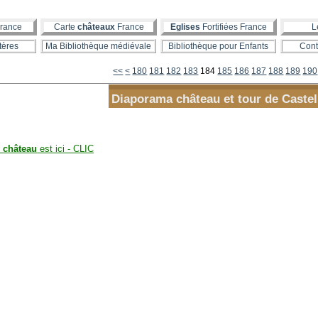
rance
Carte
châteaux
France
Eglises
Fortifiées France
L
tères
Ma Bibliothèque médiévale
Bibliothèque pour Enfants
Cont
100
110
120
130
140
150
160
170
<<
<
180
181
182
183
184
185
186
187
188
189
190
Diaporama château et tour de Caste
u
château
est ici - CLIC