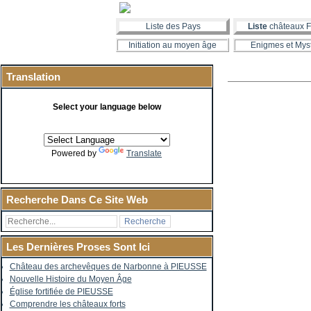
Liste des Pays
Liste
châteaux F
Initiation au moyen âge
Enigmes et Mys
Translation
Select your language below
Powered by
Translate
Recherche Dans Ce Site Web
Les Dernières Proses Sont Ici
Château des archevêques de Narbonne à PIEUSSE
Nouvelle Histoire du Moyen Âge
Église fortifiée de PIEUSSE
Comprendre les châteaux forts