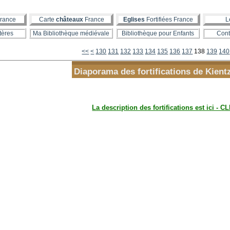
rance
Carte
châteaux
France
Eglises
Fortifiées France
L
tères
Ma Bibliothèque médiévale
Bibliothèque pour Enfants
Cont
100
110
120
<<
<
130
131
132
133
134
135
136
137
138
139
140
Diaporama des fortifications de Kien
La description des fortifications est ici - CL