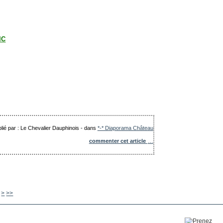
IC
lié par : Le Chevalier Dauphinois
-
dans
*-* Diaporama Château
commenter cet article
…
150
160
170
180
190
200
300
400
500
600
700
800
900
1000
>
>>