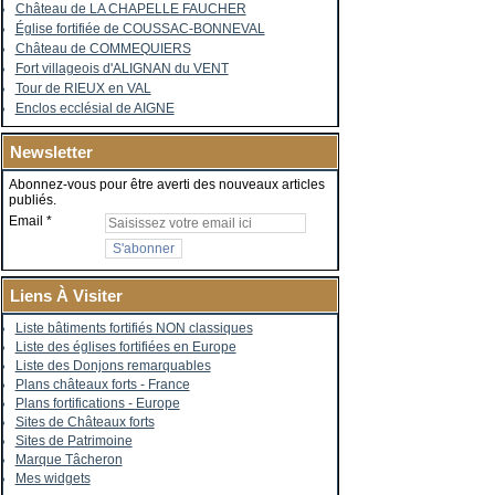
Château de LA CHAPELLE FAUCHER
Église fortifiée de COUSSAC-BONNEVAL
Château de COMMEQUIERS
Fort villageois d'ALIGNAN du VENT
Tour de RIEUX en VAL
Enclos ecclésial de AIGNE
Newsletter
Abonnez-vous pour être averti des nouveaux articles
publiés.
Email
Liens À Visiter
Liste bâtiments fortifiés NON classiques
Liste des églises fortifiées en Europe
Liste des Donjons remarquables
Plans châteaux forts - France
Plans fortifications - Europe
Sites de Châteaux forts
Sites de Patrimoine
Marque Tâcheron
Mes widgets