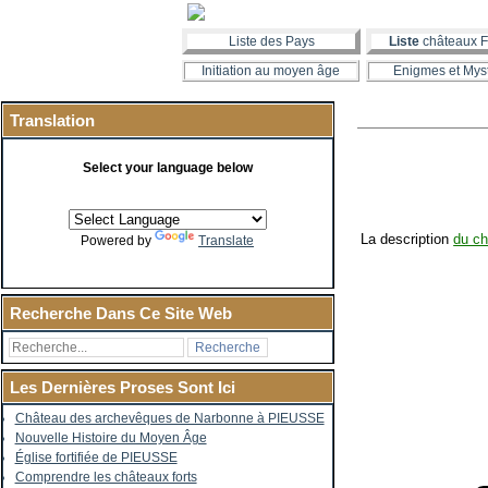
Liste des Pays
Liste
châteaux F
Initiation au moyen âge
Enigmes et Mys
Translation
Select your language below
La description
du ch
Powered by
Translate
Recherche Dans Ce Site Web
Les Dernières Proses Sont Ici
Château des archevêques de Narbonne à PIEUSSE
Nouvelle Histoire du Moyen Âge
Église fortifiée de PIEUSSE
Comprendre les châteaux forts