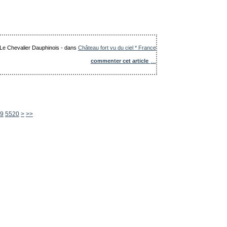
: Le Chevalier Dauphinois
-
dans
Château fort vu du ciel * France
commenter cet article
…
5530
5540
5550
5560
5570
5580
5590
5600
9
5520
>
>>