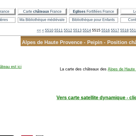
rance
Carte
châteaux
France
Eglises
Fortifiées France
L
tères
Ma Bibliothèque médiévale
Bibliothèque pour Enfants
Cont
5500
<<
<
5510
5511
5512
5513
5514
5515
5516
5517
5518
551
Alpes de Haute Provence - Peipin - Position ch
âteau est ici
La carte des châteaux des
Alpes de Haute 
Vers carte satellite dynamique - cli