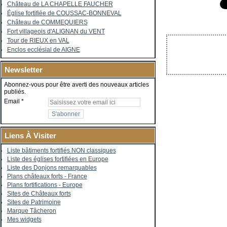
Château de LA CHAPELLE FAUCHER
Église fortifiée de COUSSAC-BONNEVAL
Château de COMMEQUIERS
Fort villageois d'ALIGNAN du VENT
Tour de RIEUX en VAL
Enclos ecclésial de AIGNE
Newsletter
Abonnez-vous pour être averti des nouveaux articles
publiés.
Email
Liens À Visiter
Liste bâtiments fortifiés NON classiques
Liste des églises fortifiées en Europe
Liste des Donjons remarquables
Plans châteaux forts - France
Plans fortifications - Europe
Sites de Châteaux forts
Sites de Patrimoine
Marque Tâcheron
Mes widgets