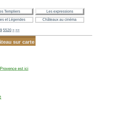
es Templiers
Les expressions
es et Légendes
Châteaux au cinéma
5530
5540
5550
5560
5570
5580
5590
5600
9
5520
>
>>
âteau sur carte
Provence est ici
c