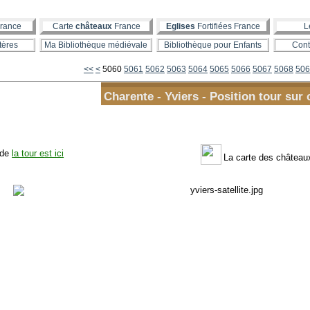
rance
Carte
châteaux
France
Eglises
Fortifiées France
L
tères
Ma Bibliothèque médiévale
Bibliothèque pour Enfants
Cont
5000
5010
5020
5030
5040
5050
<<
<
5060
5061
5062
5063
5064
5065
5066
5067
5068
506
Charente - Yviers - Position tour sur 
 de
la tour est ici
La carte des châtea