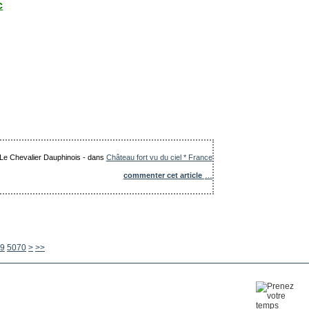
c
: Le Chevalier Dauphinois
-
dans
Château fort vu du ciel * France
commenter cet article
…
5080
5090
5100
5200
5300
5400
5500
5600
9
5070
>
>>