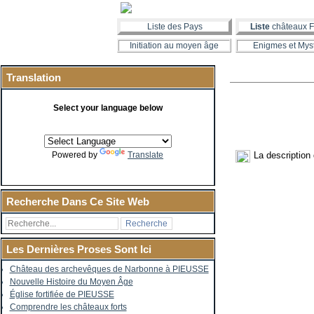
Liste des Pays
Liste
châteaux F
Initiation au moyen âge
Enigmes et Mys
Translation
Select your language below
La description
Powered by
Translate
Recherche Dans Ce Site Web
Les Dernières Proses Sont Ici
Château des archevêques de Narbonne à PIEUSSE
Nouvelle Histoire du Moyen Âge
Église fortifiée de PIEUSSE
Comprendre les châteaux forts