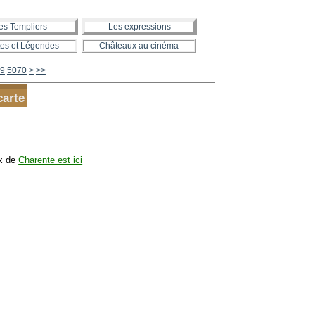
es Templiers
Les expressions
es et Légendes
Châteaux au cinéma
5080
5090
5100
5200
5300
5400
5500
5600
9
5070
>
>>
carte
ux de
Charente est ici