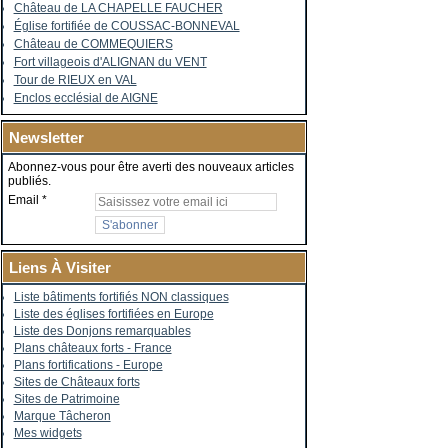
Château de LA CHAPELLE FAUCHER
Église fortifiée de COUSSAC-BONNEVAL
Château de COMMEQUIERS
Fort villageois d'ALIGNAN du VENT
Tour de RIEUX en VAL
Enclos ecclésial de AIGNE
Newsletter
Abonnez-vous pour être averti des nouveaux articles
publiés.
Email
Liens À Visiter
Liste bâtiments fortifiés NON classiques
Liste des églises fortifiées en Europe
Liste des Donjons remarquables
Plans châteaux forts - France
Plans fortifications - Europe
Sites de Châteaux forts
Sites de Patrimoine
Marque Tâcheron
Mes widgets