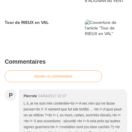
Tour de RIEUX en VAL
Commentaires
Ajouter un commentaire
P
Pierrote
04/04/2017 22:37
L à, je ne suis mie contentée<br /> A vec rien qui ne fasse
penser<br /> V raiment que fut site fortifié… <br /> A quoi peut-
on se référer ?<br /> L es murs, certes, sont très élevés,<br />
<br /> S ans ouvertures : sécurité.<br /> A cela près qu’autres
signes guerriers<br /> I nvisibles sont (ou bien cachés ?).<br