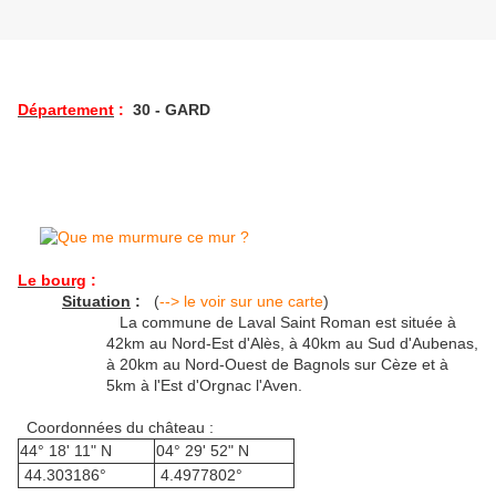
Département
:
30 - GARD
Le bourg
:
Situation
:
(
--> le voir sur une carte
)
La commune de Laval Saint Roman est située à
42km au Nord-Est d'Alès, à 40km au Sud d'Aubenas,
à 20km au Nord-Ouest de Bagnols sur Cèze et à
5km à l'Est d'Orgnac l'Aven.
Coordonnées du château :
44° 18' 11" N
04° 29' 52" N
44.303186°
4.4977802°