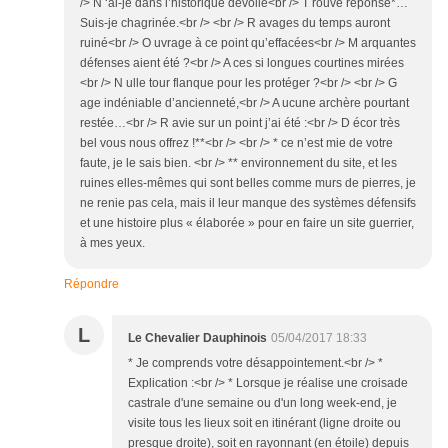
/> N ‘ai-je dans l’historique dévoilé<br /> T rouvé réponse*…
Suis-je chagrinée.<br /> <br /> R avages du temps auront
ruiné<br /> O uvrage à ce point qu’effacées<br /> M arquantes
défenses aient été ?<br /> A ces si longues courtines mirées
<br /> N ulle tour flanque pour les protéger ?<br /> <br /> G
age indéniable d’ancienneté,<br /> A ucune archère pourtant
restée…<br /> R avie sur un point j’ai été :<br /> D écor très
bel vous nous offrez !**<br /> <br /> * ce n’est mie de votre
faute, je le sais bien. <br /> ** environnement du site, et les
ruines elles-mêmes qui sont belles comme murs de pierres, je
ne renie pas cela, mais il leur manque des systèmes défensifs
et une histoire plus « élaborée » pour en faire un site guerrier,
à mes yeux.
Répondre
L
Le Chevalier Dauphinois
05/04/2017 18:33
* Je comprends votre désappointement.<br /> *
Explication :<br /> * Lorsque je réalise une croisade
castrale d'une semaine ou d'un long week-end, je
visite tous les lieux soit en itinérant (ligne droite ou
presque droite), soit en rayonnant (en étoile) depuis