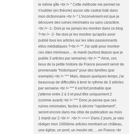
le même gîte.<br /> * Cette méthode me permet ne
n'oublier (en théorie) aucun site castral listé dans
mon dictionnaire.<br /> * L'inconvénient est que je
découvre des ruines minimales ou sans caractère.
<br /> -1- Dois je ne jamais les montrer dans ce blog
?<br /> -2- Ne dois je les montrer qu'après avoir
publié tous les articles sur les sites passionnants
et/ou médiatiques ?<br /> ** J'ai opté pour montrer
ces sites minimaux.... le mardi (surtout depuis que je
publie 3 articles par semaine).<br /> ** Ainsi, ces
lieux de la petite histoire de France peuvent servir de
promenade "historiques" pour des familles (par
exemple).<br /> *** Mais, depuis quelques temps, j'ai
beaucoup de difficultés à tenir le rythme de 3 articles
par semaine.<br /> *** Il est fort probable que
j'alterne entre 2 à 3 et peut être uniquement 2
(comme avant).<br /> *** Donc je pense que ces
ruines minimales, faciles à décrire "rapidement",
seront encore dans ma cible de publication au mois
1 mardi sur 2.<br /> .<br /> ===> Dans 2 jours, je vais
rédiger mon 1000ème articles montrant un château,
une église, un pont, un moulin etc......en France.<br