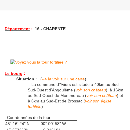
Département
:
16 - CHARENTE
Le bourg
:
Situation
:
(
--> la voir sur une carte
)
La commune d'Yviers est située à 40km au Sud-
Sud-Ouest d'Angoulême (
voir son château
), à 16km
au Sud-Ouest de Montmoreau (
voir son château
) et
à 6km au Sud-Est de Brossac (
voir son église
fortifiée
).
Coordonnées de la tour :
45° 16' 24" N
00° 00' 58" W