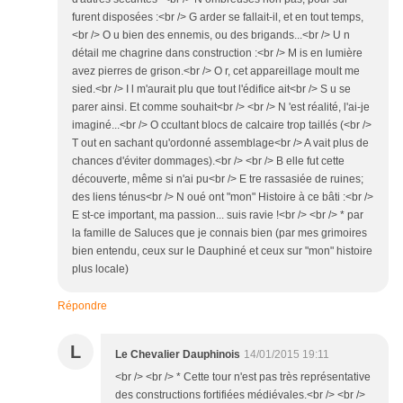
furent disposées :<br /> G arder se fallait-il, et en tout temps,
<br /> O u bien des ennemis, ou des brigands...<br /> U n
détail me chagrine dans construction :<br /> M is en lumière
avez pierres de grison.<br /> O r, cet appareillage moult me
sied.<br /> I l m'aurait plu que tout l'édifice ait<br /> S u se
parer ainsi. Et comme souhait<br /> <br /> N 'est réalité, l'ai-je
imaginé...<br /> O ccultant blocs de calcaire trop taillés (<br />
T out en sachant qu'ordonné assemblage<br /> A vait plus de
chances d'éviter dommages).<br /> <br /> B elle fut cette
découverte, même si n'ai pu<br /> E tre rassasiée de ruines;
des liens ténus<br /> N oué ont "mon" Histoire à ce bâti :<br />
E st-ce important, ma passion... suis ravie !<br /> <br /> * par
la famille de Saluces que je connais bien (par mes grimoires
bien entendu, ceux sur le Dauphiné et ceux sur "mon" histoire
plus locale)
Répondre
L
Le Chevalier Dauphinois
14/01/2015 19:11
<br /> <br /> * Cette tour n'est pas très représentative
des constructions fortifiées médiévales.<br /> <br />