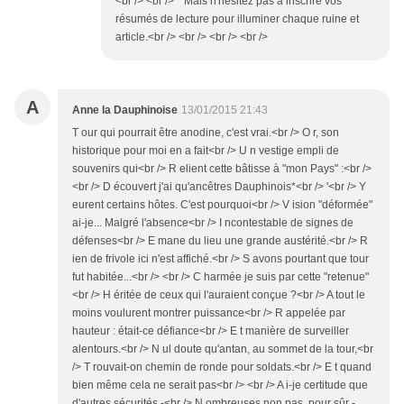
<br /> <br /> * Mais n'hésitez pas à inscrire vos
résumés de lecture pour illuminer chaque ruine et
article.<br /> <br /> <br /> <br />
A
Anne la Dauphinoise
13/01/2015 21:43
T our qui pourrait être anodine, c'est vrai.<br /> O r, son
historique pour moi en a fait<br /> U n vestige empli de
souvenirs qui<br /> R elient cette bâtisse à "mon Pays" :<br />
<br /> D écouvert j'ai qu'ancêtres Dauphinois*<br /> '<br /> Y
eurent certains hôtes. C'est pourquoi<br /> V ision "déformée"
ai-je... Malgré l'absence<br /> I ncontestable de signes de
défenses<br /> E mane du lieu une grande austérité.<br /> R
ien de frivole ici n'est affiché.<br /> S avons pourtant que tour
fut habitée...<br /> <br /> C harmée je suis par cette "retenue"
<br /> H éritée de ceux qui l'auraient conçue ?<br /> A tout le
moins voulurent montrer puissance<br /> R appelée par
hauteur : était-ce défiance<br /> E t manière de surveiller
alentours.<br /> N ul doute qu'antan, au sommet de la tour,<br
/> T rouvait-on chemin de ronde pour soldats.<br /> E t quand
bien même cela ne serait pas<br /> <br /> A i-je certitude que
d'autres sécurités -<br /> N ombreuses non pas, pour sûr -