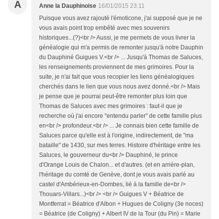
A
Anne la Dauphinoise
16/01/2015 23:11
Puisque vous avez rajouté l'émoticone, j'ai supposé que je ne
vous avais point trop embêté avec mes souvenirs
historiques...(?)<br /> Aussi, je me permets de vous livrer la
généalogie qui m'a permis de remonter jusqu'à notre Dauphin
du Dauphiné Guigues V.<br /> ... Jusqu'à Thomas de Saluces,
les renseignements proviennent de mes grimoires. Pour la
suite, je n'ai fait que vous recopier les liens généalogiques
cherchés dans le lien que vous nous avez donné.<br /> Mais
je pense que je pourrai peut-être remonter plus loin que
Thomas de Saluces avec mes grimoires : faut-il que je
recherche où j'ai encore "entendu parler" de cette famille plus
en<br /> profondeur.<br /> ... Je connais bien cette famille de
Saluces parce qu'elle est à l'origine, indirectement, de "ma
bataille" de 1430, sur mes terres. Histoire d'héritage entre les
Saluces, le gouverneur du<br /> Dauphiné, le prince
d'Orange Louis de Chalon... et d'autres. (et en arrière-plan,
l'héritage du comté de Genève, dont je vous avais parlé au
castel d'Ambérieux-en-Dombes, lié à la famille de<br />
Thouars-Villars...)<br /> <br /> Guigues V + Béatrice de
Montferrat = Béatrice d'Albon + Hugues de Coligny (3e noces)
= Béatrice (de Coligny) + Albert IV de la Tour (du Pin) = Marie