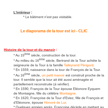
L'intérieur
:
* Le bâtiment n'est pas visitable.
Le diaporama de la tour est ici - CLIC
Histoire de la tour et du manoir
:
ème
* Au 15
siècle, construction de la tour.
ème
* Au milieu du 16
siècle, Bertrand de la Tour achète la
seigneurie de la Tour à la famille
Talleyrand Périgord
.
* En 1559, naissance dans la tour de François de la Tour.
ème
* Au 16
siècle,
un petit manoir
est construit proche de la
tour. Il semble que la tour ait été aussi aménagée et
partiellement reconstruite (
à vérifier
).
* En 1590, François de la Tour épouse Eléonore Eyquem
de Montaigne, fille du célèbre
Montaigne
.
* En 1620, Françoise de la Tour d'Eviez, fille de François et
d'Eléonore, épouse
Honoré de Lur
.
* Quelques années après, Françoise décède en mettant au