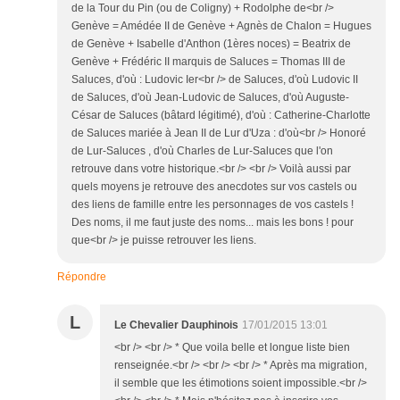
de la Tour du Pin (ou de Coligny) + Rodolphe de<br />
Genève = Amédée II de Genève + Agnès de Chalon = Hugues
de Genève + Isabelle d'Anthon (1ères noces) = Beatrix de
Genève + Frédéric II marquis de Saluces = Thomas III de
Saluces, d'où : Ludovic Ier<br /> de Saluces, d'où Ludovic II
de Saluces, d'où Jean-Ludovic de Saluces, d'où Auguste-
César de Saluces (bâtard légitimé), d'où : Catherine-Charlotte
de Saluces mariée à Jean II de Lur d'Uza : d'où<br /> Honoré
de Lur-Saluces , d'où Charles de Lur-Saluces que l'on
retrouve dans votre historique.<br /> <br /> Voilà aussi par
quels moyens je retrouve des anecdotes sur vos castels ou
des liens de famille entre les personnages de vos castels !
Des noms, il me faut juste des noms... mais les bons ! pour
que<br /> je puisse retrouver les liens.
Répondre
L
Le Chevalier Dauphinois
17/01/2015 13:01
<br /> <br /> * Que voila belle et longue liste bien
renseignée.<br /> <br /> <br /> * Après ma migration,
il semble que les étimotions soient impossible.<br />