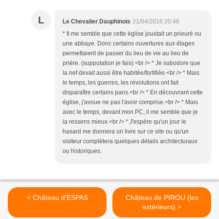
L
Le Chevalier Dauphinois
21/04/2016 20:46
* Il me semble que cette église jouxtait un prieuré ou
une abbaye. Donc certains ouvertures aux étages
permettaient de passer du lieu de vie au lieu de
prière. (supputation je fais).<br /> * Je subodore que
la nef devait aussi être habitée/fortifiée.<br /> * Mais
le temps, les guerres, les révolutions ont fait
disparaître certains pans.<br /> * En découvrant cette
église, j'avoue ne pas l'avoir comprise.<br /> * Mais
avec le temps, devant mon PC, il me semble que je
la ressens mieux.<br /> * J'espère qu'un jour le
hasard me donnera un livre sur ce site ou qu'un
visiteur complètera quelques détails architecturaux
ou historiques.
< Château d'ESPAS
Château de PIROU (les
extérieurs) >