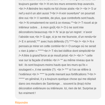
toujours garder <br /> H ors les murs ennemis trop avancés.
<br /> A tteindre les replis ne fut chose aisée.<br /> <br /> S ur
nef y eut-il un abri aussi ?<br /> A voir ouverture* on pourrait
dire oui.<br /> I l semble, de plus, que contreforts sont hauts.
<br /> N ormalement ne sont à ce niveau.**<br /> T rouvé ai-je
intérieur sobre… à mon goût,<br /> O ù ne sont mie
décorations beaucoup.<br /> N ‘ai-je qu’un regret : n’avoir
l’abside vue,<br /> G age, si je ne me fourvoie, d’un rendu<br
/> E n arrondi,*** avec huis défendu (?).****<br /> <br /> N e
pensais-je mirer en cette contrée<br /> O uvrage où ne serait
« rien à jeter ».*****<br /> T rès bel édifice dont simplicité<br
/> A lliée à grand’force ai-je moult prisé.<br /> <br /> * celle
vue sur la façade d’entrée.<br /> ** au même niveau que le
toit : ils sont toujours moins hauts que les murs qu’ils «
soulagent », il me semble (?). <br /> *** si l’on se réfère à
l’extérieur.<br /> **** la porte menant aux fortifications ?<br />
***** en général, il y a toujours quelque chose qui me déplait
dans ces moutiers de Saintonge… souvent la (trop) riche
décoration extérieure ou intérieure. Ici, rien de tel. Surprise je
fus vraiment !
Répondre