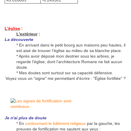
45.818883°
-0.249301°
L'église
:
L'extérieur
:
La découverte
* En arrivant dans le petit bourg aux maisons peu hautes, il
est aisé de trouver l'église au milieu de sa blanche place.
* Après avoir déposé mon destrier sous les arbres, je
regarde l'église, dont l'architecture Romane ne fait aucun
doute.
* Mes doutes sont surtout sur sa capacité défensive.
Voyez vous un "signe" me permettant d'écrire : "Église fortifiée" ?
Je n'ai plus de doute
* En
contournant le bâtiment religieux
par la gauche, les
preuves de fortification me sautent aux yeux :