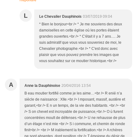
Répondre
L
Le Chevalier Dauphinois
03/07/2019 09:04
* Bien le bonjour<br /> * Je me souviens des deux
damoiselles en cette église où les portes étaient
grandes ouvertes.<br /> * C'était il y a 7 ans..... Je
suis admiratif que vous vous souveniez de moi, le
Chevalier photographe.<br /> * C'est donc avec
plaisir que vous pouvez prendre les images que
vous souhaitez sur ce moutier historique.<br />
A
Anne la Dauphinoise
20/04/2016 13:54
B eau moutier fortifié comme je les aime…<br /> R enié n’a
siècle de naissance : XIIe.<br /> I mposant, massif, austère et
garant,<br /> E n un temps, de la vie des habitants. <br /> <br
/> S on chevet est incroyable de puissance,<br /> O ù furent
concentrées moult de défenses.<br /> U ne rehausse de plus
d’un étage n’est mie <br /> S i commune, et chemin de ronde
finit<br /> <br /> M irablement la fortification.<br /> A rchères
ne sont absentes, dont position <br /> T émoigne du désir de