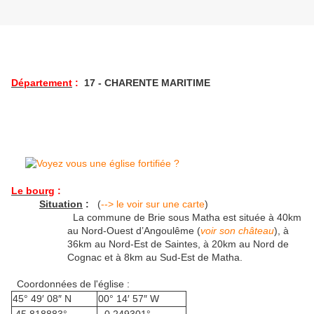
Département
:
17 - CHARENTE MARITIME
Le bourg
:
Situation
:
(
--> le voir sur une carte
)
La commune de Brie sous Matha est située à 40km
au Nord-Ouest d’Angoulême (
voir son château
), à
36km au Nord-Est de Saintes, à 20km au Nord de
Cognac et à 8km au Sud-Est de Matha.
Coordonnées de l'église :
45° 49′ 08″ N
00° 14′ 57″ W