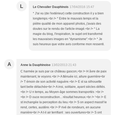
L
Le Chevalier Dauphinois
17/04/2016 15:47
* J'ai vu (de l'extérieur) cette construction il y a bien
longtemps.<br /> * Entre le mauvais temps et la
piètre qualité de mon appareil photos, j'avais des
doutes sur le rendu de l'article-imagé.<br /> * La
magie du blog, l'inspiration, le sujet ont transformé
les mauvaises images en "dynamisme".<br /> * Je
suis heureux que votre avis conforme mon ressenti.
A
Anne la Dauphinoise
13/02/2013 21:43
C harmée je suis par ce château gascon,<br /> H âvre de paix
maintenant, le voyons.<br /> A tténuée ici, allure guerrière<br
/> T émoin de son activité naguère.<br /> E st sa silhouette
tant belle détachée<br /> A insi, solitaire, ayant siècles défiés.
<br /> U n temps, au Moyen-âge sommes transportés :<br />
<br /> D ouce reconstruction... résultat heureux.<br /> '<br /> E
st inchangée la perception du lieu.<br /> S on aspect massif le
rend, certes, austère.<br /> P rivé de rondeurs, en aucune
manière<br /> A t-il air terrifiant : ses ouvertures<br /> S ont