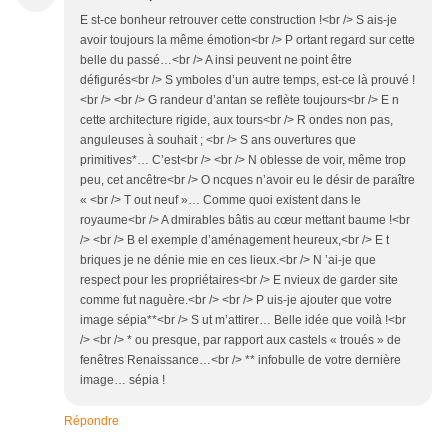
E st-ce bonheur retrouver cette construction !<br /> S ais-je
avoir toujours la même émotion<br /> P ortant regard sur cette
belle du passé…<br /> A insi peuvent ne point être
défigurés<br /> S ymboles d’un autre temps, est-ce là prouvé !
<br /> <br /> G randeur d’antan se reflète toujours<br /> E n
cette architecture rigide, aux tours<br /> R ondes non pas,
anguleuses à souhait ; <br /> S ans ouvertures que
primitives*… C’est<br /> <br /> N oblesse de voir, même trop
peu, cet ancêtre<br /> O ncques n’avoir eu le désir de paraître
« <br /> T out neuf »… Comme quoi existent dans le
royaume<br /> A dmirables bâtis au cœur mettant baume !<br
/> <br /> B el exemple d’aménagement heureux,<br /> E t
briques je ne dénie mie en ces lieux.<br /> N ’ai-je que
respect pour les propriétaires<br /> E nvieux de garder site
comme fut naguère.<br /> <br /> P uis-je ajouter que votre
image sépia**<br /> S ut m’attirer… Belle idée que voilà !<br
/> <br /> * ou presque, par rapport aux castels « troués » de
fenêtres Renaissance…<br /> ** infobulle de votre dernière
image… sépia !
Répondre