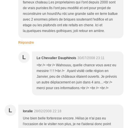
fameux chateau.Les proprietaires qui l'ont depuis 2000 sont
de vrais puristes:Ils l'ont peu modifié et ont pour projet de
reconstruire un hourd!Au rdc:une grande salle en terre battue
avec 2 enormes piliers de briques soutenant l'edifice et un
etage ou les plafonds ont ete refaits en chene. Ici et
la,quelques meubles gothiques; joli retour en arrière.
Répondre
L
Le Chevalier Dauphinois
30/07/2008 23:11
<br /> <br /> Wahouuu, quelle chance vous avez eu
messire ! ! ! !<br /> Ayant visité cette région en
Janvier, peu de châteaux étaient ouverts. Je prévois
un autre déplacement en juin dans 4 ans....<br />
merci pour ces informations.<br /> <br /> <br />
L
loralie
28/02/2008 22:18
Une bien belle forteresse encore. Hélas je n'ai pas eu
l'occasion de le visiter non plus, je ne t'aiderai donc point