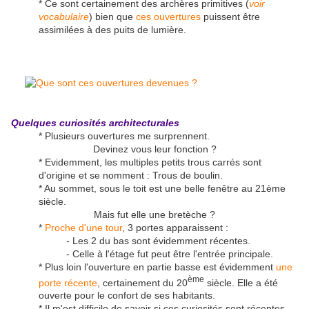
* Ce sont certainement des archères primitives (
voir
vocabulaire
) bien que
ces ouvertures
puissent être
assimilées à des puits de lumière.
Quelques curiosités architecturales
* Plusieurs ouvertures me surprennent.
Devinez vous leur fonction ?
* Evidemment, les multiples petits trous carrés sont
d'origine et se nomment : Trous de boulin.
* Au sommet, sous le toit est une belle fenêtre au 21ème
siècle.
Mais fut elle une bretèche ?
*
Proche d'une tour
, 3 portes apparaissent :
- Les 2 du bas sont évidemment récentes.
- Celle à l'étage fut peut être l'entrée principale.
* Plus loin l'ouverture en partie basse est évidemment
une
ème
porte récente
, certainement du 20
siècle. Elle a été
ouverte pour le confort de ses habitants.
* Il m'est difficile de savoir si ces curiosités sont récentes