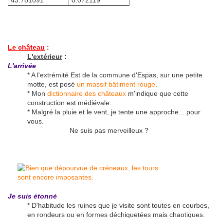
43.781091°
0.072119°
Le château
:
L'extérieur
:
L'arrivée
* A l'extrémité Est de la commune d'Espas, sur une petite
motte, est posé
un massif bâtiment rouge
.
* Mon
dictionnaire des châteaux
m'indique que cette
construction est médiévale.
* Malgré la pluie et le vent, je tente une approche... pour
vous.
Ne suis pas merveilleux ?
Je suis étonné
* D'habitude les ruines que je visite sont toutes en courbes,
en rondeurs ou en formes déchiquetées mais chaotiques.