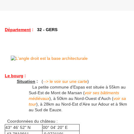
Département
:
32 - GERS
Le bourg
:
Situation
:
(
--> le voir sur une carte
)
La petite commune d'Espas est située à 55km au
Sud-Est de Mont de Marsan (
voir ses bâtiments
médiévaux
), à 50km au Nord-Ouest d'Auch (
voir sa
tour
), à 28km au Nord-Est d'Aire sur Adour et à 9km
au Sud de Eauze.
Coordonnées du château :
43° 46' 52" N
00° 04' 20" E