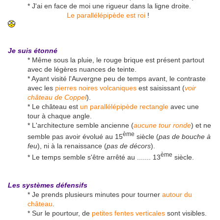
* J'ai en face de moi une rigueur dans la ligne droite.
Le parallélépipède est roi
!
Je suis étonné
* Même sous la pluie, le rouge brique est présent partout
avec de légères nuances de teinte.
* Ayant visité l'Auvergne peu de temps avant, le contraste
avec les
pierres noires volcaniques
est saisissant (
voir
château de Coppel
).
* Le château est
un parallélépipède rectangle
avec une
tour à chaque angle.
* L'architecture semble ancienne (
aucune tour ronde
) et ne
ème
semble pas avoir évolué au 15
siècle (
pas de bouche à
feu
), ni à la renaissance (
pas de décors
).
ème
* Le temps semble s'être arrêté au ....... 13
siècle.
Les systèmes défensifs
* Je prends plusieurs minutes pour tourner
autour du
château
.
* Sur le pourtour, de
petites fentes verticales
sont visibles.