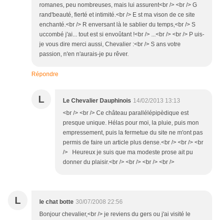
romanes, peu nombreuses, mais lui assurent<br /> <br /> G
rand'beauté, fierté et intimité.<br /> E st ma vison de ce site
enchanté.<br /> R enversant là le sablier du temps,<br /> S
uccombé j'ai... tout est si envoûtant !<br /> ...<br /> <br /> P uis-
je vous dire merci aussi, Chevalier :<br /> S ans votre
passion, n'en n'aurais-je pu rêver.
Répondre
L
Le Chevalier Dauphinois
14/02/2013 13:13
<br /> <br /> Ce château parallélépipèdique est
presque unique. Hélas pour moi, la pluie, puis mon
empressement, puis la fermetue du site ne m'ont pas
permis de faire un article plus dense.<br /> <br /> <br
/> Heureux je suis que ma modeste prose ait pu
donner du plaisir.<br /> <br /> <br /> <br />
L
le chat botte
30/07/2008 22:56
Bonjour chevalier,<br /> je reviens du gers ou j'ai visité le