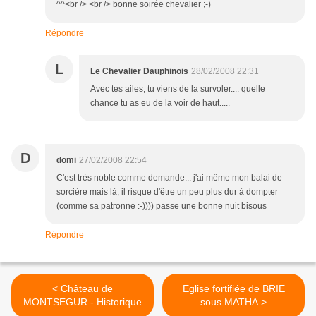
^^<br /> <br /> bonne soirée chevalier ;-)
Répondre
L
Le Chevalier Dauphinois
28/02/2008 22:31
Avec tes ailes, tu viens de la survoler.... quelle
chance tu as eu de la voir de haut.....
D
domi
27/02/2008 22:54
C'est très noble comme demande... j'ai même mon balai de
sorcière mais là, il risque d'être un peu plus dur à dompter
(comme sa patronne :-)))) passe une bonne nuit bisous
Répondre
< Château de
Eglise fortifiée de BRIE
MONTSEGUR - Historique
sous MATHA >