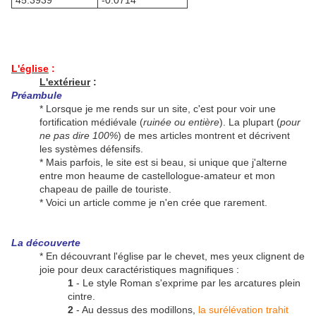
45.3939°
-0.0714°
L'église
:
L'extérieur
:
Préambule
* Lorsque je me rends sur un site, c'est pour voir une
fortification médiévale (
ruinée ou entière
). La plupart (
pour
ne pas dire 100%
) de mes articles montrent et décrivent
les systèmes défensifs.
* Mais parfois, le site est si beau, si unique que j'alterne
entre mon heaume de castellologue-amateur et mon
chapeau de paille de touriste.
* Voici un article comme je n'en crée que rarement.
La découverte
* En découvrant l'église par le chevet, mes yeux clignent de
joie pour deux caractéristiques magnifiques :
1
- Le style Roman s'exprime par les arcatures plein
cintre.
2
- Au dessus des modillons,
la surélévation trahit