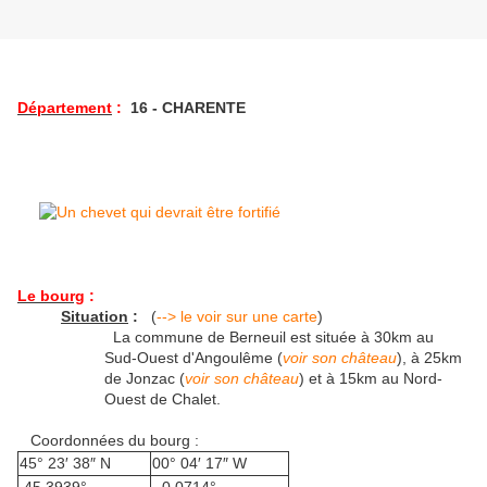
Département
:
16 - CHARENTE
Le bourg
:
Situation
:
(
--> le voir sur une carte
)
La commune de Berneuil est située à 30km au
Sud-Ouest d'Angoulême (
voir son château
), à 25km
de Jonzac (
voir son château
) et à 15km au Nord-
Ouest de Chalet.
Coordonnées du bourg :
45° 23′ 38″ N
00° 04′ 17″ W