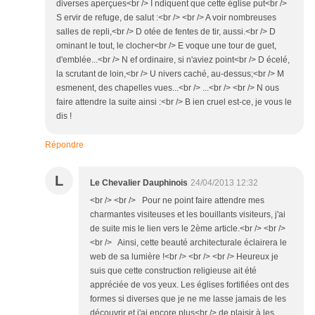
diverses aperçues<br /> I ndiquent que cette église put<br />
S ervir de refuge, de salut :<br /> <br /> A voir nombreuses
salles de repli,<br /> D otée de fentes de tir, aussi.<br /> D
ominant le tout, le clocher<br /> E voque une tour de guet,
d'emblée...<br /> N ef ordinaire, si n'aviez point<br /> D écelé,
la scrutant de loin,<br /> U nivers caché, au-dessus;<br /> M
esmenent, des chapelles vues...<br /> ...<br /> <br /> N ous
faire attendre la suite ainsi :<br /> B ien cruel est-ce, je vous le
dis !
Répondre
L
Le Chevalier Dauphinois
24/04/2013 12:32
<br /> <br /> Pour ne point faire attendre mes
charmantes visiteuses et les bouillants visiteurs, j'ai
de suite mis le lien vers le 2ème article.<br /> <br />
<br /> Ainsi, cette beauté architecturale éclairera le
web de sa lumière !<br /> <br /> <br /> Heureux je
suis que cette construction religieuse ait été
appréciée de vos yeux. Les églises fortifiées ont des
formes si diverses que je ne me lasse jamais de les
découvrir et j'ai encore plus<br /> de plaisir à les