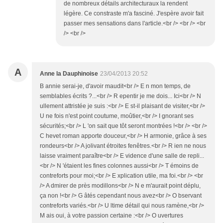
de nombreux détails architecturaux la rendent
légère. Ce constraste m'a fasciné. J'espère avoir fait
passer mes sensations dans l'article.<br /> <br /> <br
/> <br />
A
Anne la Dauphinoise
23/04/2013 20:52
B annie serai-je, d'avoir maudit<br /> E n mon temps, de
semblables écrits ?...<br /> R epentir je me dois... Ici<br /> N
ullement attristée je suis :<br /> E st-il plaisant de visiter,<br />
U ne fois n'est point coutume, moûtier,<br /> I gnorant ses
sécurités;<br /> L 'on sait que tôt seront montrées !<br /> <br />
C hevet roman apporte douceur,<br /> H armonie, grâce à ses
rondeurs<br /> A jolivant étroites fenêtres.<br /> R ien ne nous
laisse vraiment paraître<br /> E vidence d'une salle de repli...
<br /> N 'étaient les fines colonnes aussi<br /> T émoins de
contreforts pour moi;<br /> E xplication utile, ma foi.<br /> <br
/> A dmirer de près modillons<br /> N e m'aurait point déplu,
ça non !<br /> G âtés cependant nous avez<br /> O bservant
contreforts variés.<br /> U ltime détail qui nous ramène,<br />
M ais oui, à votre passion certaine :<br /> O uvertures