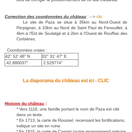
Correction des coordonnées du château
: -->
clic
Le site de Paza se situe à 35km au Nord-Ouest de
Perpignan, à 10km au Nord de Saint Paul de Fenouillet, à
4km à l'Est de Soulatgé et à 2km à l'Ouest de Rouffiac des
Corbières.
Coordonnées vraies :
42° 52' 48" N
02° 31' 47" E
42.880037°
2.529774°
La diaporama du château est ici - CLIC
Histoire du château
:
* Vers 1116, une famille portant le nom de Paza est cité
dans un texte.
* En 1713, la carte de Roussel, recensant les fortifications,
indique un site en ruine.
* En 1815, la carte de Cassini
(autre recensement)
précise