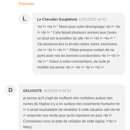
Répondre
L
Le Chevalier Dauphinois
10/01/2015 19:42
<br /> <br /> * Merci pour votre témoignage.<br /> <br
/> <br /> * Cela faisait plusieurs années que j'avais
un dout sur la position du site.<br /> <br /> <br /> *
J'ai plusieurs fois lu et relu cartes, livres, brochures.
<br /> <br /> <br /> * J'étais presque certain de ne
point avoir mis les bonnes coordonnées.<br /> <br />
<br /> * Grâce à votre commentaire, de suite je
modifie ma prose.<br /> <br /> <br /> <br />
D
DELHOSTE
16/03/2014 08:53
je pense qu'il s'agit de rouffiach des corbières.autour des
ruines de l'église il y a en surface des ossements humains<br
/> il serait souhaitable de remédier à cette situation afin de<br
/> respecter ces morts pour qu'ils reposent en paix.<br />
Connaissez-vous la date de création de cette église ?<br />
Merçi.