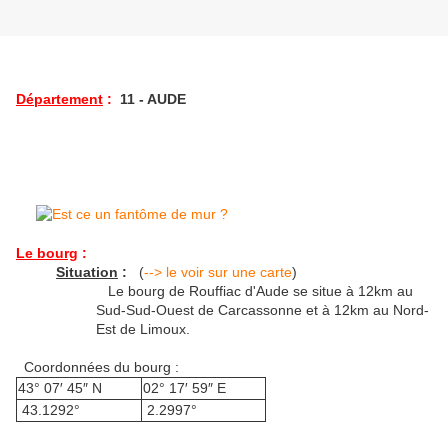
Département
:
11 - AUDE
Le bourg
:
Situation
:
(
--> le voir sur une carte
)
Le bourg de Rouffiac d'Aude se situe à 12km au
Sud-Sud-Ouest de Carcassonne et à 12km au Nord-
Est de Limoux.
Coordonnées du bourg :
43° 07′ 45″ N
02° 17′ 59″ E
43.1292°
2.2997°