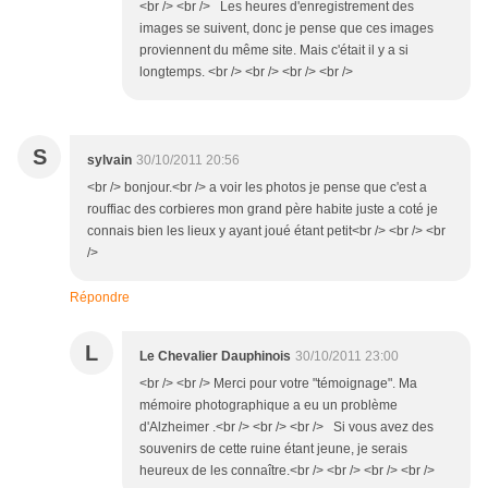
<br /> <br /> Les heures d'enregistrement des
images se suivent, donc je pense que ces images
proviennent du même site. Mais c'était il y a si
longtemps. <br /> <br /> <br /> <br />
S
sylvain
30/10/2011 20:56
<br /> bonjour.<br /> a voir les photos je pense que c'est a
rouffiac des corbieres mon grand père habite juste a coté je
connais bien les lieux y ayant joué étant petit<br /> <br /> <br
/>
Répondre
L
Le Chevalier Dauphinois
30/10/2011 23:00
<br /> <br /> Merci pour votre "témoignage". Ma
mémoire photographique a eu un problème
d'Alzheimer .<br /> <br /> <br /> Si vous avez des
souvenirs de cette ruine étant jeune, je serais
heureux de les connaître.<br /> <br /> <br /> <br />