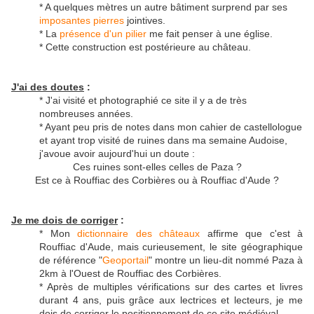
* A quelques mètres un autre bâtiment surprend par ses
imposantes pierres
jointives.
* La
présence d'un pilier
me fait penser à une église.
* Cette construction est postérieure au château.
J'ai des doutes
:
* J'ai visité et photographié ce site il y a de très
nombreuses années.
* Ayant peu pris de notes dans mon cahier de castellologue
et ayant trop visité de ruines dans ma semaine Audoise,
j'avoue avoir aujourd'hui un doute :
Ces ruines sont-elles celles de Paza ?
Est ce à Rouffiac des Corbières ou à Rouffiac d'Aude ?
Je me dois de corriger
:
* Mon
dictionnaire des châteaux
affirme que c'est à
Rouffiac d'Aude, mais curieusement, le site géographique
de référence "
Geoportail
" montre un lieu-dit nommé Paza à
2km à l'Ouest de Rouffiac des Corbières.
* Après de multiples vérifications sur des cartes et livres
durant 4 ans, puis grâce aux lectrices et lecteurs, je me
dois de corriger le positionnement de ce site médiéval.