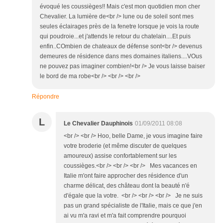
évoqué les coussièges!! Mais c'est mon quotidien mon cher
Chevalier. La lumière de<br /> lune ou de soleil sont mes
seules éclairages près de la fenetre lorsque je vois la route
qui poudroie...et j'attends le retour du chatelain....Et puis
enfin..COmbien de chateaux de défense sont<br /> devenus
demeures de résidence dans mes domaines italiens....VOus
ne pouvez pas imaginer combien!<br /> Je vous laisse baiser
le bord de ma robe<br /> <br /> <br />
Répondre
L
Le Chevalier Dauphinois
01/09/2011 08:08
<br /> <br /> Hoo, belle Dame, je vous imagine faire
votre broderie (et même discuter de quelques
amoureux) assise confortablement sur les
coussièges.<br /> <br /> <br /> Mes vacances en
Italie m'ont faire approcher des résidence d'un
charme délicat, des château dont la beauté n'é
d'égale que la votre. <br /> <br /> <br /> Je ne suis
pas un grand spécialiste de l'Italie, mais ce que j'en
ai vu m'a ravi et m'a fait comprendre pourquoi