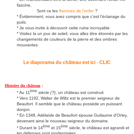
fascine,
Sont ce les
flammes de l'enfer
?
* Évidemment, vous avez compris que c'est l'éclairage du
puits.
* Je vous invite à découvrir cette ruine incroyable.
* Visitez la un jour de soleil, vous allez être étonnés par les
changements de couleurs de la pierre et des ombres
mouvantes.
Le diaporama du château est ici - CLIC
Histoire du château
:
ème
* Au 11
siècle
(?)
, un château est construit.
* Vers 1192, Walter de Wiltz est le premier seigneur de
Beaufort. Il semble que le château possède un puissant
donjon.
* En 1348, Adélaïde de Beaufort épouse Guilaume d'Orley,
devenant ainsi le nouveau seigneur du domaine.
ème
ème
* Durant le 14
et 15
siècle, le château est agrandi et
les défenses sont modernisées.