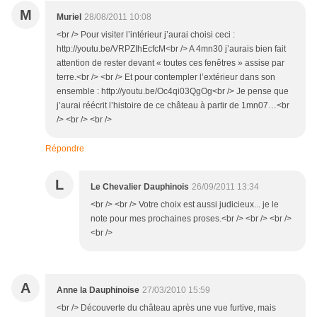
M
Muriel
28/08/2011 10:08
<br /> Pour visiter l’intérieur j’aurai choisi ceci :
http://youtu.be/VRPZIhEcfcM<br /> A 4mn30 j’aurais bien fait
attention de rester devant « toutes ces fenêtres » assise par
terre.<br /> <br /> Et pour contempler l’extérieur dans son
ensemble : http://youtu.be/Oc4qi03QgOg<br /> Je pense que
j’aurai réécrit l’histoire de ce château à partir de 1mn07…<br
/> <br /> <br />
Répondre
L
Le Chevalier Dauphinois
26/09/2011 13:34
<br /> <br /> Votre choix est aussi judicieux... je le
note pour mes prochaines proses.<br /> <br /> <br />
<br />
A
Anne la Dauphinoise
27/03/2010 15:59
<br /> Découverte du château après une vue furtive, mais