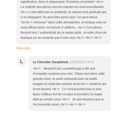
significative, dans le diaporama "d'ombres et lumière".<br />
La rusticité des pièces encore intactes les rend envoûtantes.
On s' y sent attiré par la simplicité, le naturel et la quiétude qui
s' en dégagent. Ou peut-être parce que l 'on peut mieux
"se<br /> retrouver" dans cette atmosphère, et lorsque cela ne
vous effraie point, nul besoin d' artifices...<br /> Ces pièces
fleurent bon l' authenticité de ce temps jadis.. et votre choix de
musique ne se conteste pas à mon avis.<br /> <br /> <br />
Répondre
L
Le Chevalier Dauphinois
27/03/2010 19:21
<br /> Beaufort (au Luxemblourg) a été une
incroyable surprise pour moi. J'étais seul dans cette
grande ruine, le soleil s'amusait avec de petits
nuages et créait des ombres et les<br /> lumières qui
m'ont fasciné.<br /> Ce n'est pourtant pas le plus
beau château fort de ce pays et pourtant, la magie
était au rendez vous.<br /> Je suis heureux que tu
l'es ressentie aussi.<br /> <br /> <br />