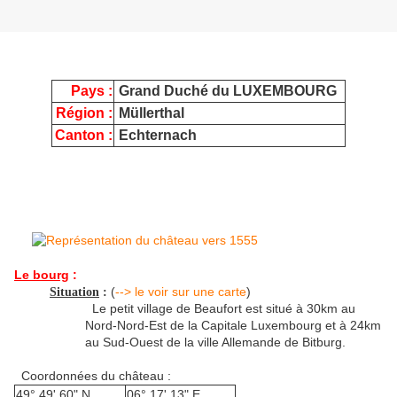
Pays :
Grand Duché du LUXEMBOURG
Région :
Müllerthal
Canton :
Echternach
Le bourg
:
(
--> le voir sur une carte
)
Situation
:
Le petit village de Beaufort est situé à 30km au
Nord-Nord-Est de la Capitale Luxembourg et à 24km
au Sud-Ouest de la ville Allemande de Bitburg.
Coordonnées du château :
49° 49' 60" N
06° 17' 13" E