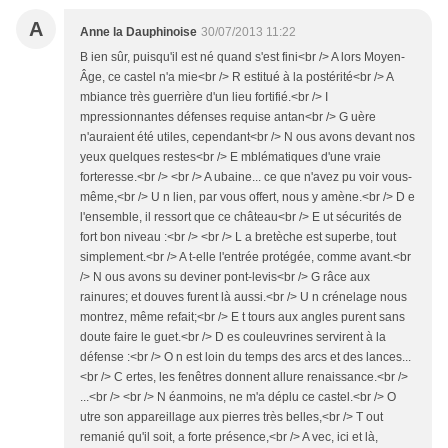
A
Anne la Dauphinoise
30/07/2013 11:22
B ien sûr, puisqu'il est né quand s'est fini<br /> A lors Moyen-
Âge, ce castel n'a mie<br /> R estitué à la postérité<br /> A
mbiance très guerrière d'un lieu fortifié.<br /> I
mpressionnantes défenses requise antan<br /> G uère
n'auraient été utiles, cependant<br /> N ous avons devant nos
yeux quelques restes<br /> E mblématiques d'une vraie
forteresse.<br /> <br /> A ubaine... ce que n'avez pu voir vous-
même,<br /> U n lien, par vous offert, nous y amène.<br /> D e
l'ensemble, il ressort que ce château<br /> E ut sécurités de
fort bon niveau :<br /> <br /> L a bretèche est superbe, tout
simplement.<br /> A t-elle l'entrée protégée, comme avant.<br
/> N ous avons su deviner pont-levis<br /> G râce aux
rainures; et douves furent là aussi.<br /> U n crénelage nous
montrez, même refait;<br /> E t tours aux angles purent sans
doute faire le guet.<br /> D es couleuvrines servirent à la
défense :<br /> O n est loin du temps des arcs et des lances...
<br /> C ertes, les fenêtres donnent allure renaissance.<br />
...<br /> <br /> N éanmoins, ne m'a déplu ce castel.<br /> O
utre son appareillage aux pierres très belles,<br /> T out
remanié qu'il soit, a forte présence,<br /> A vec, ici et là,