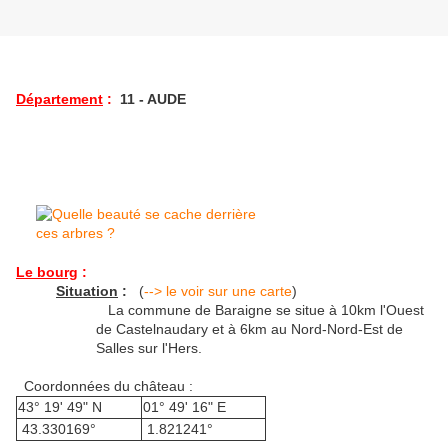
Département
:
11 - AUDE
Le bourg
:
Situation
:
(
--> le voir sur une carte
)
La commune de Baraigne se situe à 10km l'Ouest
de Castelnaudary et à 6km au Nord-Nord-Est de
Salles sur l'Hers.
Coordonnées du château :
43° 19' 49" N
01° 49' 16" E
43.330169°
1.821241°