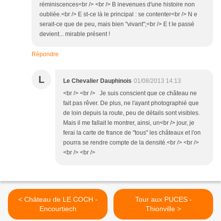
réminiscences<br /> <br /> B inevenues d'une histoire non
oubliée.<br /> E st-ce là le principal : se contenter<br /> N e
serait-ce que de peu, mais bien "vivant";<br /> E t le passé
devient... mirable présent !
Répondre
L
Le Chevalier Dauphinois
01/08/2013 14:13
<br /> <br /> Je suis conscient que ce château ne
fait pas rêver. De plus, ne l'ayant photographié que
de loin depuis la route, peu de détails sont visibles.
Mais il me fallait le montrer, ainsi, un<br /> jour, je
ferai la carte de france de "tous" les châteaux et l'on
pourra se rendre compte de la densité.<br /> <br />
<br /> <br />
< Château de LE COCH -
Tour aux PUCES -
Encourtiech
Thionville >