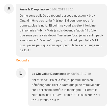
A
Anne la Dauphinoise
03/08/2013 23:16
Je me sens obligée de répondre à votre question :<br />
Quand même pas !...<br /> (sinon j'ai peur que vous n'en
dormiez plus la nuit... Et point ne voudrais être à l'origine
d'insomnies !)<br /> Mais je suis devenue "addict" !... (bien
que sous peu je vais devoir "me sevrer", car je vais enfin peut-
être pouvoir "m'évader" un peu, un tout petit peu !)<br /> Et
puis, j'avais peur que vous ayez perdu la tête en changeant...
de tout !
Répondre
L
Le Chevalier Dauphinois
04/08/2013 17:19
<br /> <br /> Point la tête j'ai perdue, mais en
déménageant, c'est le Nord que je ne retrouve plus
car il est caché derrière la montagne..... Perdre le
Nord n'est pas si grave, point Ch'ti je suis.<br /> <br
/> <br /> <br /> <br />