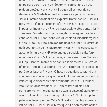
ampé sur éperon, de la vallée;<br /> H ors le fait qu'il sut
plateau protéger.<br /> <br /> E pousa t-il contour de ce
dernier.<br /> N 'était-ce que bon sens des gens du passé -
<br /> C omme savaient bien exploiter Dame nature ! -<br /> O
ù n'y avait-il là qu'un chemin "sûr" -<br /> U ne façon de parler
! - pour les intrus,<br /> R endu inaccessible côté pentu :<br />
T ant osé c'eût été, par trop risqué,<br /> I maginer ces faces
échalader,<br /> E tant cette vue du château fort austère;<br />
C haleur, pour sûr, ne s'en dégageait guère.<br /> H istoire de
goût pourtant : a su me plaire.<br /> <br /> A insi conçu, sans
aucune fioriture,<br /> R oide quelque peu, bien sais, "aux
entournures"...<br /> I l en émane, à mes yeux, grand'fierté<br
/> E t puissance, même si ne sont observées<br /> G uère de
défenses - ne fut-il là pour ça -<br /> E t qu'importe, si plus ne
put être vu là...<br /> <br /> C hacun peut alors se prendre à
songer<br /> O ù temps que castel fut tot veü entier :<br /> U s
voloient que fussent crénelés remparts,<br /> S us l'huis si
véoit-on un assommoir,<br /> E t pont-levis falloit-il por
s'enclore :<br /> R efuge certain estoit la place, dèslors.<br />
A tours si pooit-on moult bien guetter :<br /> N e fut-ce point
jadis son devoir premier ?<br /> S i est sûr : vigile por tote la
vallée.<br /> ...<br /> <br /> N 'est que pitié son estoire obliée...