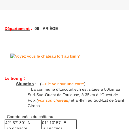
Département
:
09 - ARIÈGE
Le bourg
:
Situation
:
(
--> le voir sur une carte
)
La commune d'Encourtiech est située à 80km au
Sud-Sud-Ouest de Toulouse, à 35km à l'Ouest de
Foix
(
voir son château
)
et à 4km au Sud-Est de Saint
Girons.
Coordonnées du château :
42° 57' 30" N
01° 10' 57" E