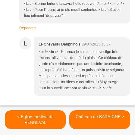
<br /> B onne fortune la savra t-elle recovrer ?...<br /> ...<br />
<br /> P our l'heure, ai-je été moult contentée :<br /> S ut ce
lieu joliment "dépayser".
Répondre
L
Le Chevalier Dauphinois
29/07/2013 18:57
<br /> <br /> Heureux je suis que ce vestige très
reconstruit vous ait donné du plaisir. Ce château de
garde n'a certainement pas une histoire fascinante,
et n'a point été habité par un puissant<br /> seigneur.
Mais par sa rudesse, il est représentatif de ces
constructions fortifiées construites au Moyen Âge
pour la surveillance.<br /> <br /> <br /> <br />
< Eglise fortifiée de
Château de BARAIGNE >
RENNEVAL