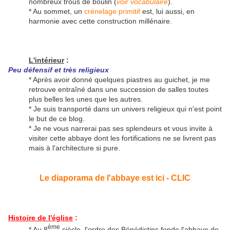
nombreux trous de boulin (
voir vocabulaire
).
* Au sommet, un
crénelage primitif
est, lui aussi, en
harmonie avec cette construction millénaire.
L'intérieur
:
Peu défensif et très religieux
* Après avoir donné quelques piastres au guichet, je me
retrouve entraîné dans une succession de salles toutes
plus belles les unes que les autres.
* Je suis transporté dans un univers religieux qui n'est point
le but de ce blog.
* Je ne vous narrerai pas ses splendeurs et vous invite à
visiter cette abbaye dont les fortifications ne se livrent pas
mais à l'architecture si pure.
Le diaporama de l'abbaye est ici - CLIC
Histoire de l'église
:
ème
* Au 8
siècle, l'ordre des Bénédictins fonde l'abbaye de