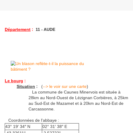
Département
:
11 - AUDE
Le bourg
:
Situation
:
(
--> le voir sur une carte
)
La commune de Caunes Minervois est située à
28km au Nord-Ouest de Lézignan Corbières, à 25km
au Sud-Est de Mazamet et à 20km au Nord-Est de
Carcassonne.
Coordonnées de l'abbaye :
43° 19′ 34″ N
02° 31′ 38″ E