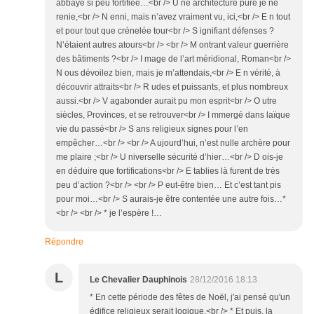
abbaye si peu fortifiée…<br /> U ne architecture pure je ne
renie,<br /> N enni, mais n’avez vraiment vu, ici,<br /> E n tout
et pour tout que crénelée tour<br /> S ignifiant défenses ?
N’étaient autres atours<br /> <br /> M ontrant valeur guerrière
des bâtiments ?<br /> I mage de l’art méridional, Roman<br />
N ous dévoilez bien, mais je m’attendais,<br /> E n vérité, à
découvrir attraits<br /> R udes et puissants, et plus nombreux
aussi.<br /> V agabonder aurait pu mon esprit<br /> O utre
siècles, Provinces, et se retrouver<br /> I mmergé dans laïque
vie du passé<br /> S ans religieux signes pour l’en
empêcher…<br /> <br /> A ujourd’hui, n’est nulle archère pour
me plaire ;<br /> U niverselle sécurité d’hier…<br /> D ois-je
en déduire que fortifications<br /> E tablies là furent de très
peu d’action ?<br /> <br /> P eut-être bien… Et c’est tant pis
pour moi…<br /> S aurais-je être contentée une autre fois…*
<br /> <br /> * je l’espère !…
Répondre
L
Le Chevalier Dauphinois
28/12/2016 18:13
* En cette période des fêtes de Noël, j'ai pensé qu'un
édifice religieux serait logique.<br /> * Et puis, la