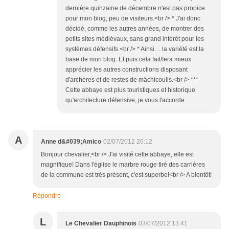
dernière quinzaine de décembre n'est pas propice
pour mon blog, peu de visiteurs.<br /> * J'ai donc
décidé, comme les autres années, de montrer des
petits sites médiévaux, sans grand intérêt pour les
systèmes défensifs.<br /> * Ainsi.... la variété est la
base de mon blog. Et puis cela fait/fera mieux
apprécier les autres constructions disposant
d'archères et de restes de mâchicoulis.<br /> ***
Cette abbaye est plus touristiques et historique
qu'architecture défensive, je vous l'accorde.
A
Anne d&#039;Amico
02/07/2012 20:12
Bonjour chevalier,<br /> J'ai visité cette abbaye, elle est
magnifique! Dans l'église le marbre rouge tiré des carrières
de la commune est très présent, c'est superbe!<br /> A bientôt!
Répondre
L
Le Chevalier Dauphinois
03/07/2012 13:41