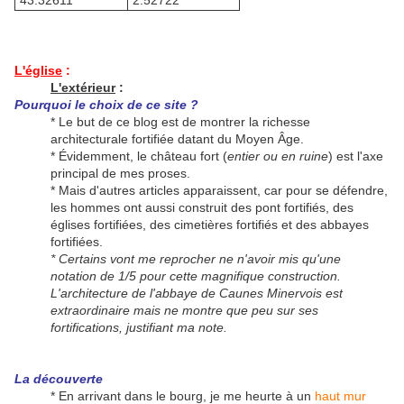
43.32611°
2.52722°
L'église
:
L'extérieur
:
Pourquoi le choix de ce site ?
* Le but de ce blog est de montrer la richesse
architecturale fortifiée datant du Moyen Âge.
* Évidemment, le château fort (
entier ou en ruine
) est l'axe
principal de mes proses.
* Mais d'autres articles apparaissent, car pour se défendre,
les hommes ont aussi construit des pont fortifiés, des
églises fortifiées, des cimetières fortifiés et des abbayes
fortifiées.
* Certains vont me reprocher ne n'avoir mis qu'une
notation de 1/5 pour cette magnifique construction.
L'architecture de l'abbaye de Caunes Minervois est
extraordinaire mais ne montre que peu sur ses
fortifications, justifiant ma note.
La découverte
* En arrivant dans le bourg, je me heurte à un
haut mur