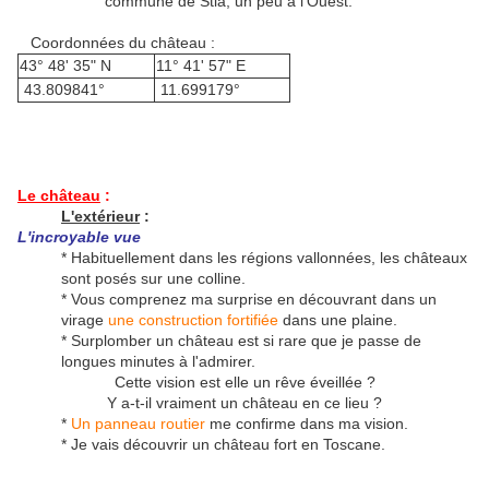
commune de Stia, un peu à l'Ouest.
Coordonnées du château :
43° 48' 35" N
11° 41' 57" E
43.809841°
11.699179°
Le château
:
L'extérieur
:
L'incroyable vue
* Habituellement dans les régions vallonnées, les châteaux
sont posés sur une colline.
* Vous comprenez ma surprise en découvrant dans un
virage
une construction fortifiée
dans une plaine.
* Surplomber un château est si rare que je passe de
longues minutes à l'admirer.
Cette vision est elle un rêve éveillée ?
Y a-t-il vraiment un château en ce lieu ?
*
Un panneau routier
me confirme dans ma vision.
* Je vais découvrir un château fort en Toscane.