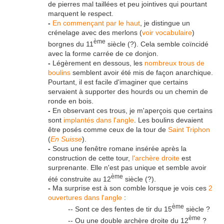
de pierres mal taillées et peu jointives qui pourtant
marquent le respect.
-
En commençant par le haut
, je distingue un
crénelage avec des merlons (
voir vocabulaire
)
ème
borgnes du 11
siècle (?). Cela semble coïncidé
avec la forme carrée de ce donjon.
-
Légèrement en dessous, les
nombreux trous de
boulins
semblent avoir été mis de façon anarchique.
Pourtant, il est facile d'imaginer que certains
servaient à supporter des hourds ou un chemin de
ronde en bois.
-
En observant ces trous, je m'aperçois que certains
sont
implantés dans l'angle
. Les boulins devaient
être posés comme ceux de la tour de
Saint Triphon
(
En Suisse
).
-
Sous une fenêtre romane insérée après la
construction de cette tour,
l'archère droite
est
surprenante. Elle n'est pas unique et semble avoir
ème
été construite au 12
siècle (?).
-
Ma surprise est à son comble lorsque je vois ces
2
ouvertures dans l'angle
:
ème
-- Sont ce des fentes de tir du 15
siècle ?
ème
-- Ou une double archère droite du 12
?