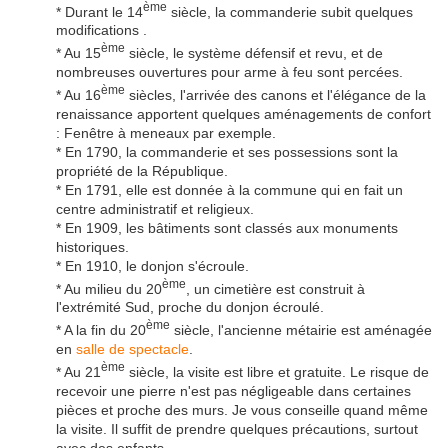
ème
* Durant le 14
siècle, la commanderie subit quelques
modifications .
ème
* Au 15
siècle, le système défensif et revu, et de
nombreuses ouvertures pour arme à feu sont percées.
ème
* Au 16
siècles, l'arrivée des canons et l'élégance de la
renaissance apportent quelques aménagements de confort
: Fenêtre à meneaux par exemple.
* En 1790, la commanderie et ses possessions sont la
propriété de la République.
* En 1791, elle est donnée à la commune qui en fait un
centre administratif et religieux.
* En 1909, les bâtiments sont classés aux monuments
historiques.
* En 1910, le donjon s'écroule.
ème
* Au milieu du 20
, un cimetière est construit à
l'extrémité Sud, proche du donjon écroulé.
ème
* A la fin du 20
siècle, l'ancienne métairie est aménagée
en
salle de spectacle
.
ème
* Au 21
siècle, la visite est libre et gratuite. Le risque de
recevoir une pierre n'est pas négligeable dans certaines
pièces et proche des murs. Je vous conseille quand même
la visite. Il suffit de prendre quelques précautions, surtout
avec des enfants.