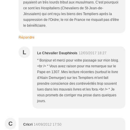
payaient un très lourds tribut aux musulmans. C'est pourquoi
ce sont les Hospitaliers (Chevaliers de St-Jean-de-
Jérusalem) qui ont reçu les biens des Templiers après la
suppression de l'Ordre; le roi de France ne risquait pas d'être
le bénéficiaire.
Répondre
L
Le Chevalier Dauphinois
12/03/2017 18:27
* Bonjour et merci pour votre passage sur mon blog.
<br /> * Vous avez raison pour ma remarque sur le
Pape en 1307. Mes lecture récentes (surtout le livre
d'Alain Demurger) sur les Templiers m'ont fait
prendre conscience des contrevérités trop souvent
lues dans les mauvais livres et les fora.<br /> * Je
vous promets de corriger ma prose dans quelques
jours.
C
Cricri
14/09/2012 17:50