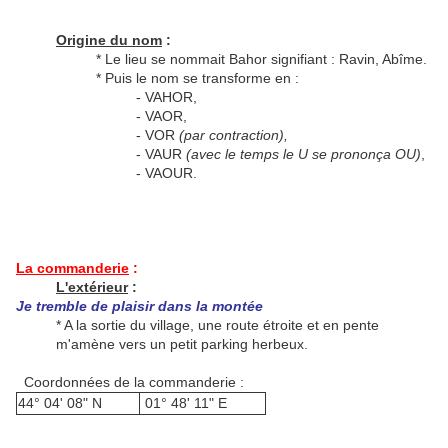
Origine du nom
:
* Le lieu se nommait Bahor signifiant : Ravin, Abîme.
* Puis le nom se transforme en :
- VAHOR,
- VAOR,
- VOR
(par contraction),
- VAUR
(avec le temps le U se prononça OU)
,
- VAOUR.
La commanderie
:
L'extérieur
:
Je tremble de plaisir dans la montée
* A la sortie du village, une route étroite et en pente
m'amène vers un petit parking herbeux.
Coordonnées de la commanderie :
44° 04' 08" N
01° 48' 11" E