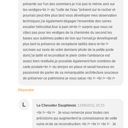
présente sur l'un des sommiers.je n'ai pas le méme avis sur
les vestiges<br /> du "culte de l'eau "présent sur le rocher et
pourrais peut étre plus tard vous dévelloper mes observation
techniques.j'ai également dégager l'ensemble des ruines
escalier hélicoïdal,four à pain et<br /> surpris que vous ne
citiez pas pour les vestiges de la cheminée du second les
bases aux sublimes pattes de lion qui l'ornait,je develloperait
plus tard la présence de receptacle taillés dans le<br />
sol;mais sui ravie de votre derniere photo de la petite porte
dont j'ai taillé et reconstitué le plein cintre l'ambiance est
assez bien restituée,je posséde également bon nombres de
carte postale<br /> du donjon en place et serait heureux en
passionné de parler de sa remarquable architecture.soucieux
de préserver ce patrimoine je vous salue.<br /> <br /> <br />
Répondre
L
Le Chevalier Dauphinois
12/06/2011 20:15
<br /> <br /> Je vous remercie pour toutes ces
précisions qui augmentent la connaissance de cette
ruine et de sa reconstruction.<br /> <br /> <br /> Je