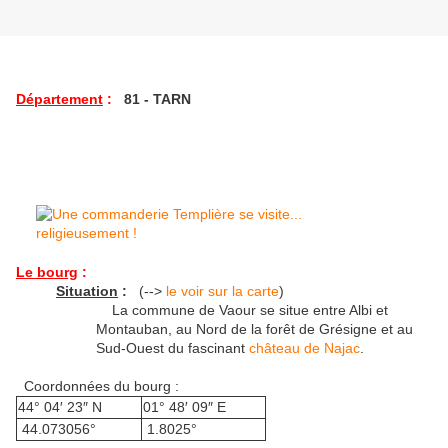
Département
:
81 - TARN
Le bourg
:
Situation
:
(-->
le voir sur la carte
)
La commune de Vaour se situe entre Albi et
Montauban, au Nord de la forêt de Grésigne et au
Sud-Ouest du fascinant
château de Najac
.
Coordonnées du bourg :
44° 04′ 23″ N
01° 48′ 09″ E
44.073056°
1.8025°