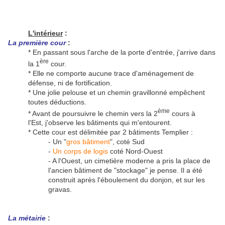
L'intérieur
:
La première cour
:
* En passant sous l'arche de la porte d'entrée, j'arrive dans
ère
la 1
cour.
* Elle ne comporte aucune trace d'aménagement de
défense, ni de fortification.
* Une jolie pelouse et un chemin gravillonné empêchent
toutes déductions.
ème
* Avant de poursuivre le chemin vers la 2
cours à
l'Est, j'observe les bâtiments qui m'entourent.
* Cette cour est délimitée par 2 bâtiments Templier :
- Un "
gros bâtiment
", coté Sud
-
Un corps de logis
coté Nord-Ouest
- A l'Ouest, un cimetière moderne a pris la place de
l'ancien bâtiment de "stockage" je pense. Il a été
construit après l'éboulement du donjon, et sur les
gravas.
La métairie
: