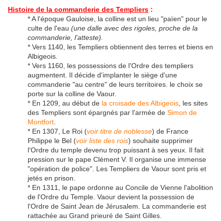
Histoire de la commanderie des Templiers
:
* A l'époque Gauloise, la colline est un lieu "païen" pour le
culte de l'eau
(une dalle avec des rigoles, proche de la
commanderie, l'atteste).
* Vers 1140, les Templiers obtiennent des terres et biens en
Albigeois.
* Vers 1160, les possessions de l'Ordre des templiers
augmentent. Il décide d'implanter le siège d'une
commanderie "au centre" de leurs territoires. le choix se
porte sur la colline de Vaour.
* En 1209, au début de
la croisade des Albigeois
, les sites
des Templiers sont épargnés par l'armée de
Simon de
Montfort
.
* En 1307, Le Roi (
voir titre de noblesse
) de France
Philippe le Bel (
voir liste des rois
) souhaite supprimer
l'Ordre du temple devenu trop puissant à ses yeux. Il fait
pression sur le pape Clément V. Il organise une immense
"opération de police". Les Templiers de Vaour sont pris et
jetés en prison.
* En 1311, le pape ordonne au Concile de Vienne l'abolition
de l'Ordre du Temple. Vaour devient la possession de
l'Ordre de Saint Jean de Jérusalem. La commanderie est
rattachée au Grand prieuré de Saint Gilles.