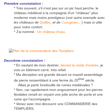
Première constatation
:
* Très souvent, s'il n'est pas sur un pic haut perche, le
château médiéval a la compagnie d'un "château" plus
moderne mais moins prestigieux (v
oir autre exemple avec
les châteaux de
Quillan
, et de
Cucugnan
...
) mais si utile
pour notre confort.
* J'ai nommé :
Un château d'eau
.
Deuxième constatation
:
* En sautant de mon destrier,
devant la voûte d'entrée
, je
vois un bâtiment carré, très refait.
* Ma déception est grande devant ce massif assemblage
ème
de pierre ressemblant à une ferme du 20
siècle.
Allais je partir bredouille de ruines médiévales ?
* Non, car rapidement mon engouement pour les pierres
féodales renaît en voyant une jolie arche de porte et une
ruine qui l'accompagne.
* Venez avec moi découvrir une COMMANDERIE des
TEMPLIERS.