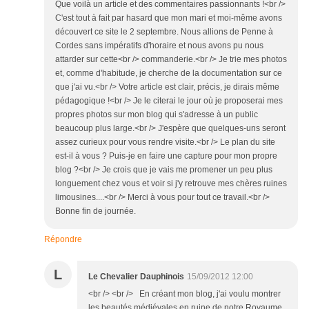
Que voilà un article et des commentaires passionnants !<br />
C'est tout à fait par hasard que mon mari et moi-même avons
découvert ce site le 2 septembre. Nous allions de Penne à
Cordes sans impératifs d'horaire et nous avons pu nous
attarder sur cette<br /> commanderie.<br /> Je trie mes photos
et, comme d'habitude, je cherche de la documentation sur ce
que j'ai vu.<br /> Votre article est clair, précis, je dirais même
pédagogique !<br /> Je le citerai le jour où je proposerai mes
propres photos sur mon blog qui s'adresse à un public
beaucoup plus large.<br /> J'espère que quelques-uns seront
assez curieux pour vous rendre visite.<br /> Le plan du site
est-il à vous ? Puis-je en faire une capture pour mon propre
blog ?<br /> Je crois que je vais me promener un peu plus
longuement chez vous et voir si j'y retrouve mes chères ruines
limousines....<br /> Merci à vous pour tout ce travail.<br />
Bonne fin de journée.
Répondre
L
Le Chevalier Dauphinois
15/09/2012 12:00
<br /> <br /> En créant mon blog, j'ai voulu montrer
les beautés médiévales en ruine de notre Royaume.