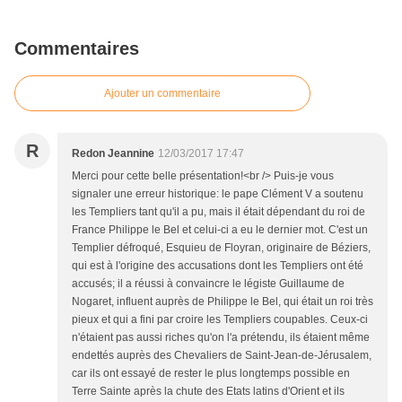
Commentaires
Ajouter un commentaire
R
Redon Jeannine
12/03/2017 17:47
Merci pour cette belle présentation!<br /> Puis-je vous
signaler une erreur historique: le pape Clément V a soutenu
les Templiers tant qu'il a pu, mais il était dépendant du roi de
France Philippe le Bel et celui-ci a eu le dernier mot. C'est un
Templier défroqué, Esquieu de Floyran, originaire de Béziers,
qui est à l'origine des accusations dont les Templiers ont été
accusés; il a réussi à convaincre le légiste Guillaume de
Nogaret, influent auprès de Philippe le Bel, qui était un roi très
pieux et qui a fini par croire les Templiers coupables. Ceux-ci
n'étaient pas aussi riches qu'on l'a prétendu, ils étaient même
endettés auprès des Chevaliers de Saint-Jean-de-Jérusalem,
car ils ont essayé de rester le plus longtemps possible en
Terre Sainte après la chute des Etats latins d'Orient et ils