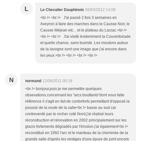
L
Le Chevalier Dauphinois
06/03/2012 14:09
<br /> <br /> J'ai passé 2 fois 3 semaines en
Aveyron à faire des marches dans le Causse Noir, le
Causse Méjean etc... et le plateau du Larzac.<br />
<br /> <br /> J'ai visité évidemment la Couvertoirade
et quelle chance, sans touriste. Les moutons autour
de la lavogne sont une image que j'ai encore dans
les yeux.<br /> <br /> <br /> <br />
N
normand
12/06/2011 00:18
<br /> bonjour,puis je me permettre quelques
obsevations.concernant les "arcs bouttants"dont vous faite
référence il s'agit en fait de contreforts permettant d'opposé la
poussé de la voute de la salle<br /> basse au sud car
contreventé par le rocher coté Nord,j'ai réalisé leurs
réconstruction et rénovation en 2002 principalement sur les
glacis fortements dégradés par l'érosion.j'ai également<br />
reconstitué en 1992 l'arc et le manteau de la cheminée de la
grande salle d'aprés les vestiges d'une épure de joint encore