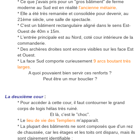
* Ce que j'avais pris pour un "gros bâtiment" de ferme
moderne au Sud est en réalité
l'ancienne métairie
.
* Elle a été très remaniée et consolidée pour devenir, au
21ème siècle, une salle de spectacle.
* C'est un bâtiment rectangulaire aligné dans le sens Est-
Ouest de 40m x 15m.
* L'entrée principale est au Nord, coté cour intérieure de la
commanderie.
* Des archères droites sont encore visibles sur les face Est
et Ouest.
* La face Sud comporte curieusement
9 arcs boutant très
larges
.
A quoi pouvaient bien servir ces renforts ?
Peut être un mur bouclier ?
La deuxième cour
:
* Pour accéder à cette cour, il faut contourner le grand
corps de logis hélas très ruiné.
Et là, c'est le "choc".
* Le
lieu de vie des Templiers
m'apparaît.
* La plupart des bâtiments ne sont composés que d'un rez
de chaussée, car les étages et les toits ont disparu, mais ils
sont clairement identifiable :