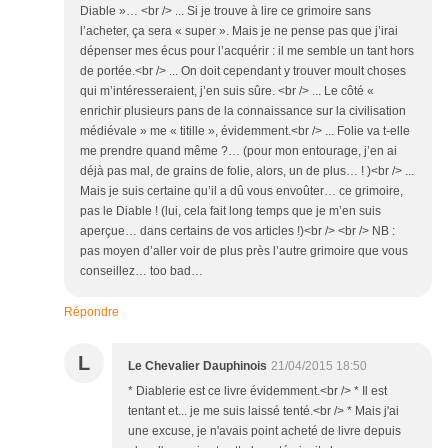
Diable »… <br /> ... Si je trouve à lire ce grimoire sans
l’acheter, ça sera « super ». Mais je ne pense pas que j’irai
dépenser mes écus pour l’acquérir : il me semble un tant hors
de portée.<br /> ... On doit cependant y trouver moult choses
qui m’intéresseraient, j’en suis sûre. <br /> ... Le côté «
enrichir plusieurs pans de la connaissance sur la civilisation
médiévale » me « titille », évidemment.<br /> ... Folie va t-elle
me prendre quand même ?… (pour mon entourage, j’en ai
déjà pas mal, de grains de folie, alors, un de plus… ! )<br /> ...
Mais je suis certaine qu’il a dû vous envoûter… ce grimoire,
pas le Diable ! (lui, cela fait long temps que je m’en suis
aperçue… dans certains de vos articles !)<br /> <br /> NB :
pas moyen d’aller voir de plus près l’autre grimoire que vous
conseillez… too bad…
Répondre
L
Le Chevalier Dauphinois
21/04/2015 18:50
* Diablerie est ce livre évidemment.<br /> * Il est
tentant et... je me suis laissé tenté.<br /> * Mais j'ai
une excuse, je n'avais point acheté de livre depuis