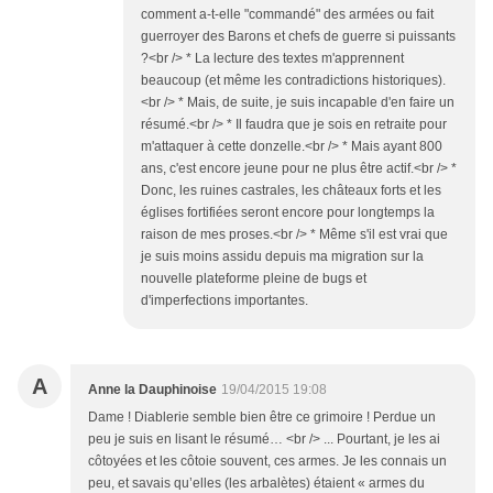
comment a-t-elle "commandé" des armées ou fait
guerroyer des Barons et chefs de guerre si puissants
?<br /> * La lecture des textes m'apprennent
beaucoup (et même les contradictions historiques).
<br /> * Mais, de suite, je suis incapable d'en faire un
résumé.<br /> * Il faudra que je sois en retraite pour
m'attaquer à cette donzelle.<br /> * Mais ayant 800
ans, c'est encore jeune pour ne plus être actif.<br /> *
Donc, les ruines castrales, les châteaux forts et les
églises fortifiées seront encore pour longtemps la
raison de mes proses.<br /> * Même s'il est vrai que
je suis moins assidu depuis ma migration sur la
nouvelle plateforme pleine de bugs et
d'imperfections importantes.
A
Anne la Dauphinoise
19/04/2015 19:08
Dame ! Diablerie semble bien être ce grimoire ! Perdue un
peu je suis en lisant le résumé… <br /> ... Pourtant, je les ai
côtoyées et les côtoie souvent, ces armes. Je les connais un
peu, et savais qu’elles (les arbalètes) étaient « armes du