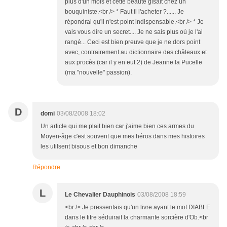
plus d'un mois et cette beauté gisait chez un
bouquiniste.<br /> * Faut il l'acheter ?...... Je
répondrai qu'il n'est point indispensable.<br /> * Je
vais vous dire un secret.... Je ne sais plus où je l'ai
rangé... Ceci est bien preuve que je ne dors point
avec, contrairement au dictionnaire des châteaux et
aux procès (car il y en eut 2) de Jeanne la Pucelle
(ma "nouvelle" passion).
D
domi
03/08/2008 18:02
Un article qui me plait bien car j'aime bien ces armes du
Moyen-âge c'est souvent que mes héros dans mes histoires
les utilsent bisous et bon dimanche
Répondre
L
Le Chevalier Dauphinois
03/08/2008 18:59
<br /> Je pressentais qu'un livre ayant le mot DIABLE
dans le titre séduirait la charmante sorcière d'Ob.<br