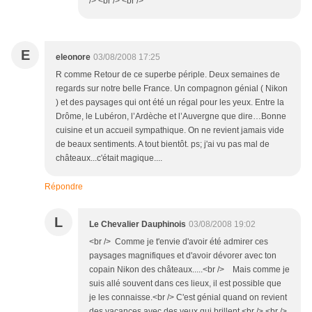
/> <br /> <br />
E
eleonore
03/08/2008 17:25
R comme Retour de ce superbe périple. Deux semaines de
regards sur notre belle France. Un compagnon génial ( Nikon
) et des paysages qui ont été un régal pour les yeux. Entre la
Drôme, le Lubéron, l’Ardèche et l’Auvergne que dire…Bonne
cuisine et un accueil sympathique. On ne revient jamais vide
de beaux sentiments. A tout bientôt. ps; j'ai vu pas mal de
châteaux...c'était magique....
Répondre
L
Le Chevalier Dauphinois
03/08/2008 19:02
<br /> Comme je t'envie d'avoir été admirer ces
paysages magnifiques et d'avoir dévorer avec ton
copain Nikon des châteaux.....<br /> Mais comme je
suis allé souvent dans ces lieux, il est possible que
je les connaisse.<br /> C'est génial quand on revient
des vacances avec des yeux qui brillent.<br /> <br />