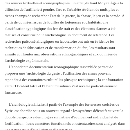
des sources textuelles et iconographiques. En effet, du haut Moyen Âge à la
diffusion de l'artillerie à poudre, l'arc et l'arbalète révèlent de multiples et
riches champs de recherche : l'art de la guerre, la chasse, le jeu et la parade. À
partir de données issues de fouilles de forteresses et d'habitats, une
classification typologique des fers de trait et des éléments d'armes a été
réalisée et constitue pour l'archéologue un document de référence. Les
recherches paléométallurgiques en laboratoire ont mis en évidence les
techniques de fabrication et de transformation du fer ; les résultats sont
ensuite confrontés aux observations ethnographiques et aux données de
l'archéologie expérimentale.
L'abondante documentation iconographique rassemblée permet de
proposer une "archéologie du geste", l'utilisation des armes pouvant
répondre à des contraintes culturelles plus que techniques ; la confrontation
entre l'Occident latin et l'Orient musulman s'est révélée particulièrement
fructueuse.
L'archéologie militaire, à partir de l'exemple des forteresses croisées de
Syrie, est abordée sous un nouveau regard : les systèmes défensifs suivent la
double perspective des progrès en matière d'équipement individuel et de
fortification ; leurs caractères fonctionnels et ostentatoires sont analysés dans
une perspective d'évolution et d'interaction.