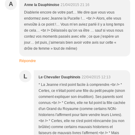
A
Anne la Dauphinoise
21/04/2015 21:16
Diablerie encore de votre part… Me dire que vous vous
endormez avec Jeanne la Pucelle !… <br /> Alors, elle vous
envoûte à ce point !… Vous m’en aviez parlé il y a long temps
de cela… <br /> Délaissés qu’on va être … sauf si vous nous
contez vos moments passés avec elle ; ce que j’espère un
jour… (et puis, j’aimerais bien avoir votre avis sur cette «
drôle de femme » tout de même)
Répondre
L
Le Chevalier Dauphinois
22/04/2015 12:13
* La Jeanne n'est point facile à comprendre.<br /> *
Certes, ce n'était point une fille du petit peuple (sinon
comment expliquer son érudition). Ses parents sont
connus.<br /> * Certes, elle ne fut point la fille cachée
d'un Grand du Royaume (comme certains NON-
historiens l'affirment pour faire vendre leurs Livres).
<br /> * Certes, elle ne s'est point réincarnée (ou non
brûlée) comme certains mauvais historiens et
faiseurs de mauvais livres l'affirment.<br /> * Mais