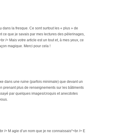
ou dans la fresque. Ce sont surtout les « plus » de
tant ce que je savais par mes lectures des pèlerinages,
 /> Mais votre article est un tout et, à mes yeux, ce
 façon magique. Merci pour cela !
lixe dans une ruine (parfois minimale) que devant un
 en prenant plus de renseignements sur les bâtiments
i essayé par quelques images/croquis et anecdotes
vous.
<br /> M agie d’un nom que je ne connaissais*<br /> E