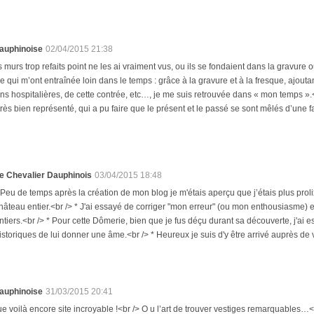
auphinoise
02/04/2015 21:38
es murs trop refaits point ne les ai vraiment vus, ou ils se fondaient dans la gravure 
cle qui m’ont entraînée loin dans le temps : grâce à la gravure et à la fresque, ajou
s hospitalières, de cette contrée, etc…, je me suis retrouvée dans « mon temps ».<br
 très bien représenté, qui a pu faire que le présent et le passé se sont mêlés d’une
e Chevalier Dauphinois
03/04/2015 18:48
 Peu de temps après la création de mon blog je m'étais aperçu que j’étais plus pro
hâteau entier.<br /> * J'ai essayé de corriger "mon erreur" (ou mon enthousiasme)
ntiers.<br /> * Pour cette Dômerie, bien que je fus déçu durant sa découverte, j'a
istoriques de lui donner une âme.<br /> * Heureux je suis d'y être arrivé auprès de 
auphinoise
31/03/2015 20:41
e voilà encore site incroyable !<br /> O u l’art de trouver vestiges remarquables…