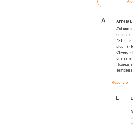
Ajo
A
Anne la D
J’ai une «
en train d
431 ) et j
plus…) <br
Chypre).<b
une 2e ten
Hospitalie
Templiers 
Répondre
L
L
*
B
c
r
q