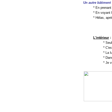
Un autre bâtiment
* En prenan
* En voyant l
* Hélas, aprè
L'intérieur
:
* Seul
* C'e
* La 
* Dan
* Je v