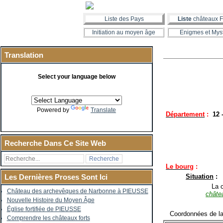
Liste des Pays
Liste
châteaux F
Initiation au moyen âge
Enigmes et Mys
Translation
Select your language below
Powered by
Translate
Département
:
12
Recherche Dans Ce Site Web
Le bourg
:
Situation
:
Les Dernières Proses Sont Ici
La co
Château des archevêques de Narbonne à PIEUSSE
châte
Nouvelle Histoire du Moyen Âge
Église fortifiée de PIEUSSE
Coordonnées de la
Comprendre les châteaux forts