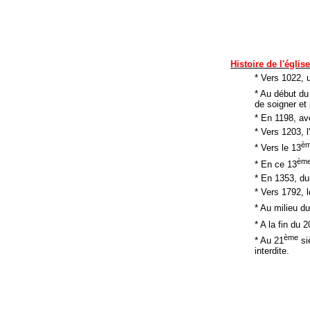
Histoire de l'églis
* Vers 1022, 
* Au début du
de soigner et 
* En 1198, av
* Vers 1203, l
è
* Vers le 13
èm
* En ce 13
* En 1353, d
* Vers 1792, 
* Au milieu d
* A la fin du 2
ème
* Au 21
siè
interdite.