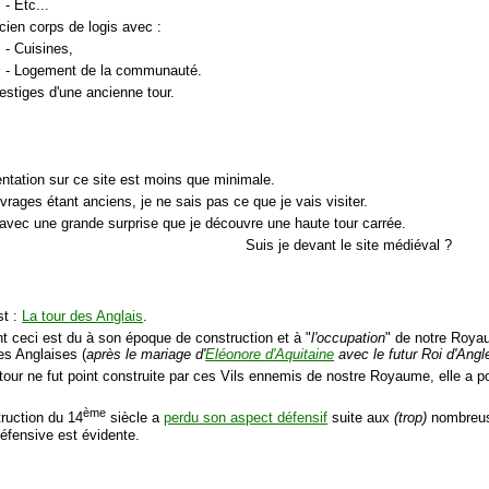
- Etc...
cien corps de logis avec :
- Cuisines,
- Logement de la communauté.
estiges d'une ancienne tour.
tation sur ce site est moins que minimale.
vrages étant anciens, je ne sais pas ce que je vais visiter.
 avec une grande surprise que je découvre une haute tour carrée.
Suis je devant le site médiéval ?
st :
La tour des Anglais
.
 ceci est du à son époque de construction et à "
l'occupation
" de notre Roy
es Anglaises (
après le mariage d'
Eléonore d'Aquitaine
avec le futur Roi d'Angl
tour ne fut point construite par ces Vils ennemis de nostre Royaume, elle a pou
ème
truction du 14
siècle a
perdu son aspect défensif
suite aux
(trop)
nombreus
défensive est évidente.