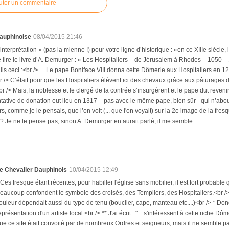
uter un commentaire
auphinoise
08/04/2015 21:46
 interprétation » (pas la mienne !) pour votre ligne d’historique : «en ce XIIIe siècle
e lire le livre d’A. Demurger : « Les Hospitaliers – de Jérusalem à Rhodes – 1050 – 
e lis ceci :<br /> ... Le pape Boniface VIII donna cette Dômerie aux Hospitaliers en
 /> C’était pour que les Hospitaliers élèvent ici des chevaux grâce aux pâturages de
r /> Mais, la noblesse et le clergé de la contrée s’insurgèrent et le pape dut reveni
tative de donation eut lieu en 1317 – pas avec le même pape, bien sûr - qui n’abo
rs, comme je le pensais, que l’on voit (... que l'on voyait) sur la 2e image de la fre
? Je ne le pense pas, sinon A. Demurger en aurait parlé, il me semble.
e Chevalier Dauphinois
10/04/2015 12:49
 Ces fresque étant récentes, pour habiller l'église sans mobilier, il est fort probable 
eaucoup confondent le symbole des croisés, des Templiers, des Hospitaliers.<br /> 
ouleur dépendait aussi du type de tenu (bouclier, cape, manteau etc....)<br /> * Don
eprésentation d'un artiste local.<br /> ** J'ai écrit : "....s'intéressent à cette riche 
ue ce site était convoité par de nombreux Ordres et seigneurs, mais il ne semble p