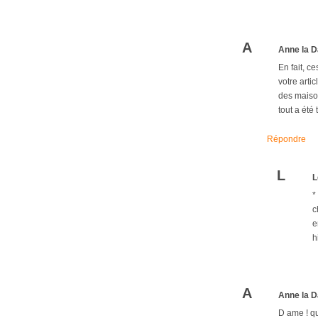
A
Anne la D
En fait, c
votre arti
des maison
tout a été
Répondre
L
L
*
c
e
h
A
Anne la D
D ame ! qu