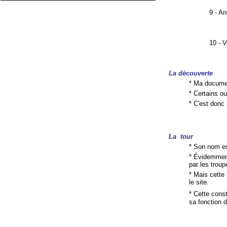
9 - An
10 - V
La découverte
* Ma documen
* Certains ou
* C'est donc
La tour
* Son nom e
* Évidemment
par les troup
* Mais cette 
le site.
* Cette cons
sa fonction 