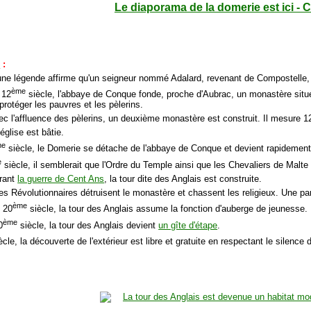
Le diaporama de la domerie est ici - 
e
:
une légende affirme qu'un seigneur nommé Adalard, revenant de Compostelle, 
ème
 12
siècle, l'abbaye de Conque fonde, proche d'Aubrac, un monastère situ
protéger les pauvres et les pèlerins.
ec l'affluence des pèlerins, un deuxième monastère est construit. Il mesure 
'église est bâtie.
me
siècle, le Domerie se détache de l'abbaye de Conque et devient rapidement
e
siècle, il semblerait que l'Ordre du Temple ainsi que les Chevaliers de Malte 
urant
la guerre de Cent Ans
, la tour dite des Anglais est construite.
les Révolutionnaires détruisent le monastère et chassent les religieux. Une pa
ème
u 20
siècle, la tour des Anglais assume la fonction d'auberge de jeunesse.
ème
0
siècle, la tour des Anglais devient
un gîte d'étape
.
cle, la découverte de l'extérieur est libre et gratuite en respectant le silence du