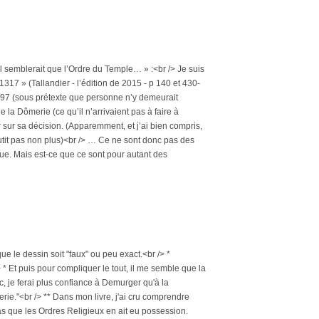
, il semblerait que l’Ordre du Temple… » :<br /> Je suis
1317 » (Tallandier - l’édition de 2015 - p 140 et 430-
 1297 (sous prétexte que personne n’y demeurait
 la Dômerie (ce qu’il n’arrivaient pas à faire à
r sur sa décision. (Apparemment, et j’ai bien compris,
utit pas non plus)<br /> … Ce ne sont donc pas des
sque. Mais est-ce que ce sont pour autant des
que le dessin soit "faux" ou peu exact.<br /> *
* Et puis pour compliquer le tout, il me semble que la
c, je ferai plus confiance à Demurger qu'à la
Dômerie."<br /> ** Dans mon livre, j'ai cru comprendre
as que les Ordres Religieux en ait eu possession.