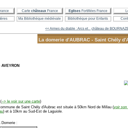
rance
Carte
châteaux
France
Eglises
Fortifiées France
L
tères
Ma Bibliothèque médiévale
Bibliothèque pour Enfants
Cont
<< Armes du diable : Arcs et...
château de BOURNAZ
La domerie d'AUBRAC - Saint Chély d'
 - AVEYRON
(
--> le voir sur une carte
)
mmune de Saint Chély d'Aubrac est située à 50km Nord de Millau (
voir son 
au
) et à 10km au Sud-Est de Laguiole.
 Domerie :