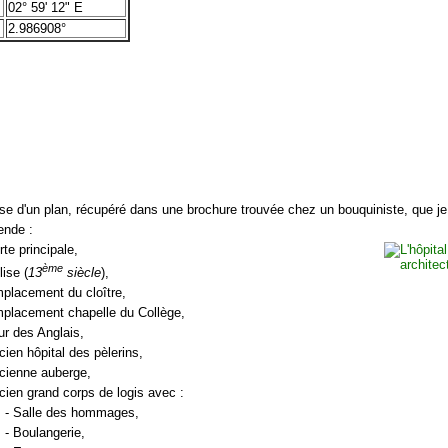
02° 59' 12" E
2.986908°
use d'un plan, récupéré dans une brochure trouvée chez un bouquiniste, que je 
gende :
rte principale,
ème
lise (
13
siècle
),
mplacement du cloître,
mplacement chapelle du Collège,
ur des Anglais,
cien hôpital des pèlerins,
ncienne auberge,
cien grand corps de logis avec :
- Salle des hommages,
- Boulangerie,