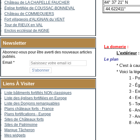
44° 37' 21" N
Château de LA CHAPELLE FAUCHER
Église fortifiée de COUSSAC-BONNEVAL
44.622411°
Château de COMMEQUIERS
Fort villageois d'ALIGNAN du VENT
Tour de RIEUX en VAL
Enclos ecclésial de AIGNE
Newsletter
La domerie
:
Abonnez-vous pour être averti des nouveaux articles
L'extérieur
:
publiés.
Le plan
Email
* C'est à ca
* Voici la lé
1 - Po
Liens À Visiter
2 - Ég
3 - E
Liste bâtiments fortifiés NON classiques
4 - E
Liste des églises fortifiées en Europe
Liste des Donjons remarquables
5 - To
Plans châteaux forts - France
6 - An
Plans fortifications - Europe
7 - A
Sites de Châteaux forts
8 - An
Sites de Patrimoine
Marque Tâcheron
Mes widgets