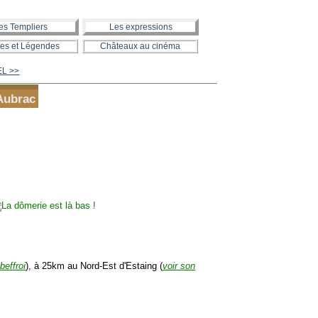
es Templiers
Les expressions
es et Légendes
Châteaux au cinéma
EL >>
Aubrac
beffroi
), à 25km au Nord-Est d'Estaing (
voir son