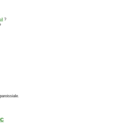
il
?
?
 paroissiale.
IC