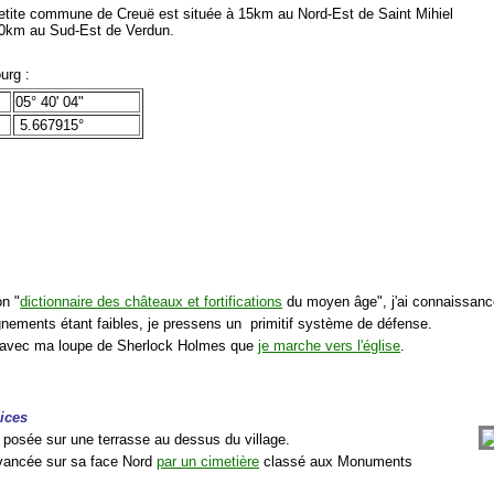
tite commune de Creuë est située à 15km au Nord-Est de Saint Mihiel
50km au Sud-Est de Verdun.
urg :
05° 40' 04"
5.667915°
n "
dictionnaire des châteaux et fortifications
du moyen âge", j'ai connaissance 
gnements étant faibles, je pressens un primitif système de défense.
c avec ma loupe de Sherlock Holmes que
je marche vers l'église
.
ices
t posée sur une terrasse au dessus du village.
evancée sur sa face Nord
par un cimetière
classé aux Monuments