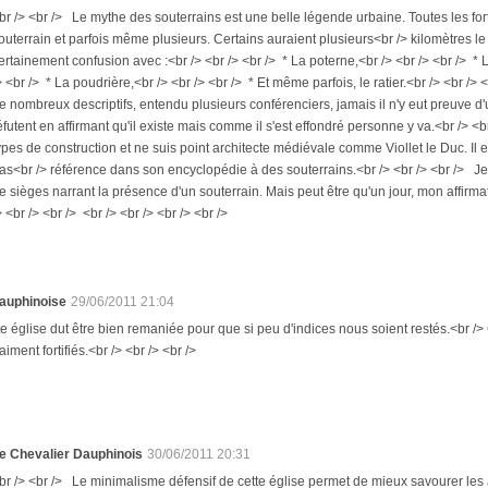
br /> <br /> Le mythe des souterrains est une belle légende urbaine. Toutes les fort
outerrain et parfois même plusieurs. Certains auraient plusieurs<br /> kilomètres le lon
ertainement confusion avec :<br /> <br /> <br /> * La poterne,<br /> <br /> <br /> * L
> <br /> * La poudrière,<br /> <br /> <br /> * Et même parfois, le ratier.<br /> <br /
e nombreux descriptifs, entendu plusieurs conférenciers, jamais il n'y eut preuve d
éfutent en affirmant qu'il existe mais comme il s'est effondré personne y va.<br /> <
ypes de construction et ne suis point architecte médiévale comme Viollet le Duc. Il
as<br /> référence dans son encyclopédie à des souterrains.<br /> <br /> <br /> Je ne
e sièges narrant la présence d'un souterrain. Mais peut être qu'un jour, mon affirma
> <br /> <br /> <br /> <br /> <br /> <br />
auphinoise
29/06/2011 21:04
te église dut être bien remaniée pour que si peu d'indices nous soient restés.<br />
aiment fortifiés.<br /> <br /> <br />
e Chevalier Dauphinois
30/06/2011 20:31
br /> <br /> Le minimalisme défensif de cette église permet de mieux savourer les au