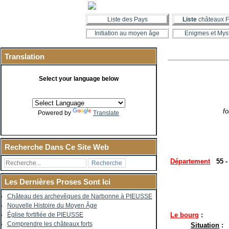
Liste des Pays
Liste
châteaux F
Initiation au moyen âge
Enigmes et Mys
Translation
Select your language below
fo
Powered by
Translate
Recherche Dans Ce Site Web
Département
55 -
Les Dernières Proses Sont Ici
Château des archevêques de Narbonne à PIEUSSE
Nouvelle Histoire du Moyen Âge
Le bourg
:
Église fortifiée de PIEUSSE
Comprendre les châteaux forts
Situation
: