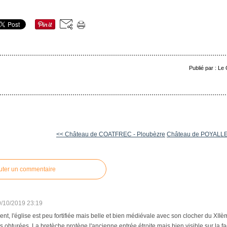
Publié par : Le
<< Château de COATFREC - Ploubèzre
Château de POYALLER 
uter un commentaire
9/10/2019 23:19
ent, l'église est peu fortifiée mais belle et bien médiévale avec son clocher du XIIème
s obturées. La bretèche protège l'ancienne entrée étroite mais bien visible sur la 