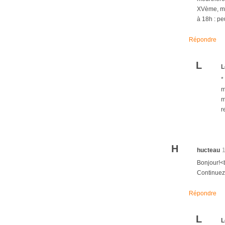
XVème, mai
à 18h : pe
Répondre
L
L
*
m
m
r
H
hucteau
Bonjour!<b
Continuez
Répondre
L
L