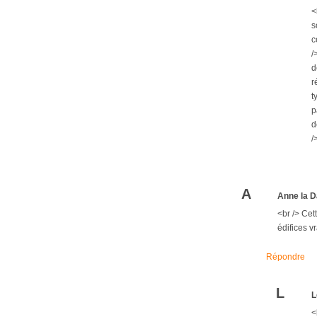
<
s
c
/
d
r
t
p
d
/
A
Anne la D
<br /> Cet
édifices vr
Répondre
L
L
<