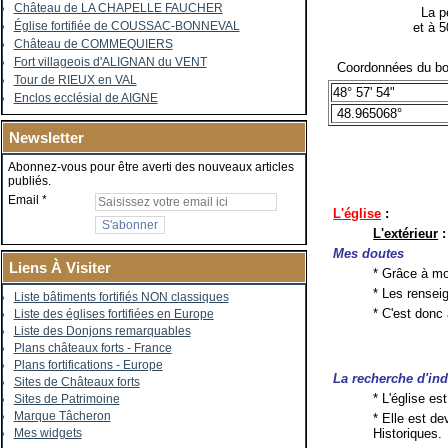
Château de LA CHAPELLE FAUCHER
La pe
Église fortifiée de COUSSAC-BONNEVAL
et à 
Château de COMMEQUIERS
Fort villageois d'ALIGNAN du VENT
Coordonnées du bo
Tour de RIEUX en VAL
48° 57' 54"
Enclos ecclésial de AIGNE
48.965068°
Newsletter
Abonnez-vous pour être averti des nouveaux articles
publiés.
Email
L'église
:
L'extérieur
:
Mes doutes
Liens À Visiter
* Grâce à mo
* Les rensei
Liste bâtiments fortifiés NON classiques
* C'est don
Liste des églises fortifiées en Europe
Liste des Donjons remarquables
Plans châteaux forts - France
Plans fortifications - Europe
La recherche d'ind
Sites de Châteaux forts
* L'église es
Sites de Patrimoine
Marque Tâcheron
* Elle est d
Historiques.
Mes widgets