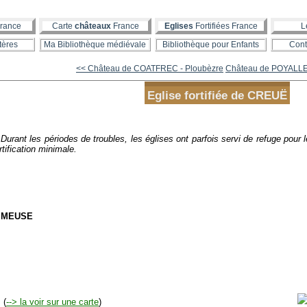
rance
Carte
châteaux
France
Eglises
Fortifiées France
L
tères
Ma Bibliothèque médiévale
Bibliothèque pour Enfants
Cont
<< Château de COATFREC - Ploubèzre
Château de POYALLER 
Eglise fortifiée de CREUË
Durant les périodes de troubles, les églises ont parfois servi de refuge pour
rtification minimale.
 MEUSE
(
--> la voir sur une carte
)