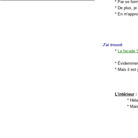
* Par se for
* De plus, j
* En m'appr
J'ai trouvé
*
La façade 
* Évidemmen
* Mais il est
L'intérieur
:
* Héla
* Mais