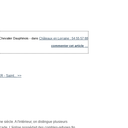
 Chevalier Dauphinois
-
dans
Châteaux en Lorraine : 54 55 57 88
commenter cet article
…
- Saint... >>
 siècle. A l'intérieur, on distingue plusieurs
façade. L'église possédait des combles-refuges fin