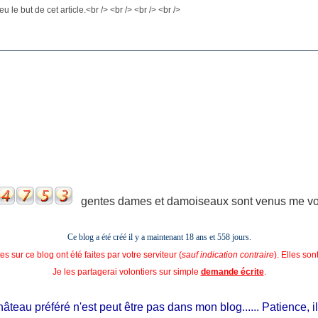
eu le but de cet article.<br /> <br /> <br /> <br />
gentes dames et damoiseaux sont venus me voir
Ce blog a été créé il y a maintenant 18 ans et
558 jours.
s sur ce blog ont été faites par votre serviteur (
sauf indication contraire
). Elles so
Je les partagerai volontiers sur simple
demande écrite
.
u préféré n'est peut être pas dans mon blog...... Patience, il est s