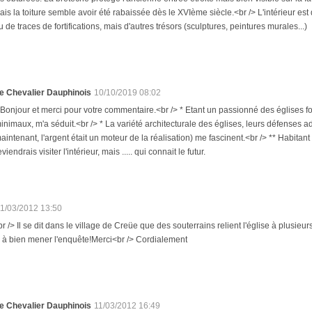
s la toiture semble avoir été rabaissée dès le XVIème siècle.<br /> L'intérieur es
u de traces de fortifications, mais d'autres trésors (sculptures, peintures murales...)
e Chevalier Dauphinois
10/10/2019 08:02
 Bonjour et merci pour votre commentaire.<br /> * Etant un passionné des églises for
inimaux, m'a séduit.<br /> * La variété architecturale des églises, leurs défenses
aintenant, l'argent était un moteur de la réalisation) me fascinent.<br /> ** Habitant
eviendrais visiter l'intérieur, mais ..... qui connait le futur.
11/03/2012 13:50
r /> Il se dit dans le village de Creüe que des souterrains relient l'église à plusi
 à bien mener l'enquête!Merci<br /> Cordialement
e Chevalier Dauphinois
11/03/2012 16:49