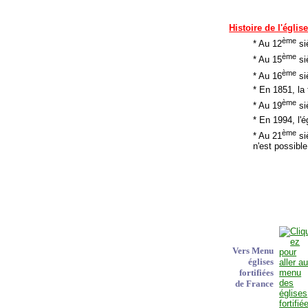
Histoire de l'églis
ème
* Au 12
si
ème
* Au 15
si
ème
* Au 16
si
* En 1851, la 
ème
* Au 19
siè
* En 1994, l'
ème
* Au 21
siè
n'est possible
Vers Menu
églises
fortifiées
de France