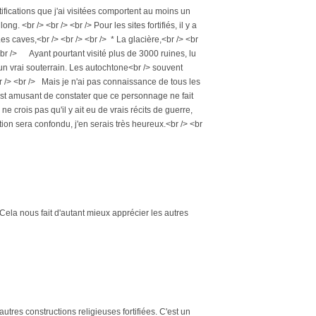
ifications que j'ai visitées comportent au moins un
g. <br /> <br /> <br /> Pour les sites fortifiés, il y a
es caves,<br /> <br /> <br /> * La glacière,<br /> <br
> <br /> Ayant pourtant visité plus de 3000 ruines, lu
'un vrai souterrain. Les autochtone<br /> souvent
br /> <br /> Mais je n'ai pas connaissance de tous les
 est amusant de constater que ce personnage ne fait
 crois pas qu'il y ait eu de vrais récits de guerre,
tion sera confondu, j'en serais très heureux.<br /> <br
 Cela nous fait d'autant mieux apprécier les autres
tres constructions religieuses fortifiées. C'est un