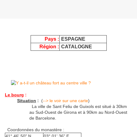
Pays :
ESPAGNE
Région :
CATALOGNE
Le bourg
:
Situation
:
(
--> le voir sur une carte
)
La ville de Sant Feliu de Guixols est situé à 30km
au Sud-Ouest de Girona et à 90km au Nord-Ouest
de Barcelone.
Coordonnées du monastère :
41° 46' 50" N
03° 01' 36" E