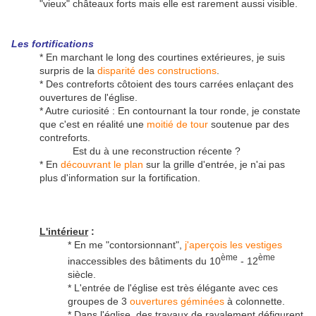
"vieux" châteaux forts mais elle est rarement aussi visible.
Les fortifications
* En marchant le long des courtines extérieures, je suis
surpris de la
disparité des constructions
.
* Des contreforts côtoient des tours carrées enlaçant des
ouvertures de l'église.
* Autre curiosité : En contournant la tour ronde, je constate
que c'est en réalité une
moitié de tour
soutenue par des
contreforts.
Est du à une reconstruction récente ?
* En
découvrant le plan
sur la grille d'entrée, je n'ai pas
plus d'information sur la fortification.
L'intérieur
:
* En me "contorsionnant",
j'aperçois les vestiges
ème
ème
inaccessibles des bâtiments du 10
- 12
siècle.
* L'entrée de l'église est très élégante avec ces
groupes de 3
ouvertures géminées
à colonnette.
* Dans l'église, des travaux de ravalement défigurent