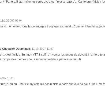
br /> Parfois, il faut imiter les curés avec leur "messe-basse"... Car le bruit fait fuir l
11/10/2007 09:04
 quand même de chouettes avantages à voyager à cheval... Comment ferait-il aujourd
e Chevalier Dauphinois
11/10/2007 11:57
en.. c'est facile... Sur mon VTT, il suffit d'inverser les pneus de devant à l'arrière (e
e n'ai pas les mêmes pneus sur mon destrier à pédales (chuuut)
/2007 16:25
fûté le loulou... Mais le mystère n'a pas resisté à notre chevalier à nous.<br /> merc