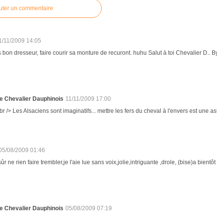
uter un commentaire
1/11/2009 14:05
s bon dresseur, faire courir sa monture de recuront. huhu Salut à toi Chevalier D.. By
e Chevalier Dauphinois
11/11/2009 17:00
br /> Les Alsaciens sont imaginatifs... mettre les fers du cheval à l'envers est une as
05/08/2009 01:46
ûr ne rien faire trembler,je l'aie lue sans voix,jolie,intriguante ,drole, (bise)a bientôt
e Chevalier Dauphinois
05/08/2009 07:19