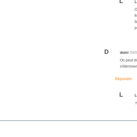
L
L
O
M
f
p
D
domi
09/
On peut di
s'éternise
Répondre
L
L
h