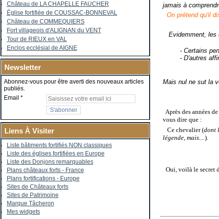
Château de LA CHAPELLE FAUCHER
jamais à comprendre
Église fortifiée de COUSSAC-BONNEVAL
On prétend qu'il di
Château de COMMEQUIERS
Fort villageois d'ALIGNAN du VENT
Evidemment, les di
Tour de RIEUX en VAL
Enclos ecclésial de AIGNE
- Certains pe
- D'autres aff
Newsletter
Mais nul ne sut la v
Abonnez-vous pour être averti des nouveaux articles
publiés.
Email
Après des années de r
vous dire que :
Ce chevalier (
dont 
Liens À Visiter
légende, mais....
).
Liste bâtiments fortifiés NON classiques
Liste des églises fortifiées en Europe
Liste des Donjons remarquables
Oui, voilà le secret de
Plans châteaux forts - France
Plans fortifications - Europe
Sites de Châteaux forts
Sites de Patrimoine
Marque Tâcheron
Mes widgets