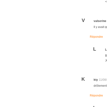
<
V
valserine
Il y avait
Répondre
L
L
B
J
K
kty
11/08
drôlement 
Répondre