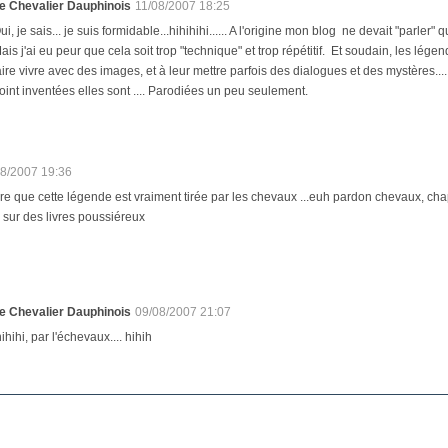
e Chevalier Dauphinois
11/08/2007 18:25
ui, je sais... je suis formidable...hihihihi...... A l'origine mon blog ne devait "parle
ais j'ai eu peur que cela soit trop "technique" et trop répétitif. Et soudain, les l
aire vivre avec des images, et à leur mettre parfois des dialogues et des mystères....
oint inventées elles sont .... Parodiées un peu seulement.
08/2007 19:36
re que cette légende est vraiment tirée par les chevaux ...euh pardon chevaux, cha
r sur des livres poussiéreux
e Chevalier Dauphinois
09/08/2007 21:07
ihihi, par l'échevaux.... hihih