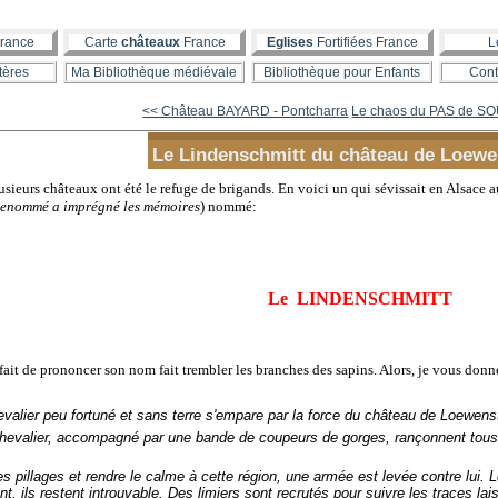
rance
Carte
châteaux
France
Eglises
Fortifiées France
L
tères
Ma Bibliothèque médiévale
Bibliothèque pour Enfants
Cont
<< Château BAYARD - Pontcharra
Le chaos du PAS de SOU
Le Lindenschmitt du château de Loewe
ieurs châteaux ont été le refuge de brigands. En voici un qui sévissait en Alsace au
a renommé a imprégné les mémoires
) nommé:
Le LINDENSCHMITT
fait de prononcer son nom fait trembler les branches des sapins. Alors, je vous donne
alier peu fortuné et sans terre s'empare par la force du château de Loewenste
hevalier, accompagné par une bande de coupeurs de gorges, rançonnent tous 
pillages et rendre le calme à cette région, une armée est levée contre lui. 
t, ils restent introuvable. Des limiers sont recrutés pour suivre les traces lai