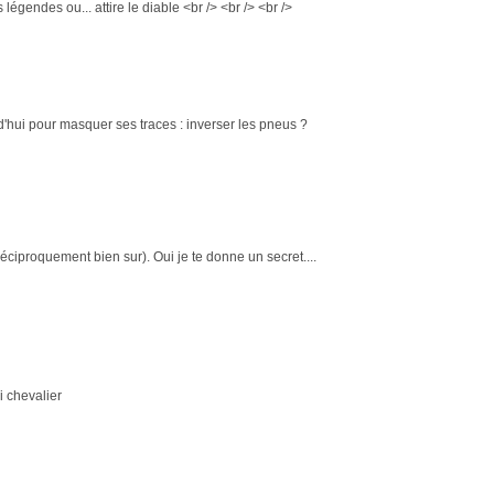
es légendes ou... attire le diable <br /> <br /> <br />
'hui pour masquer ses traces : inverser les pneus ?
t réciproquement bien sur). Oui je te donne un secret....
i chevalier