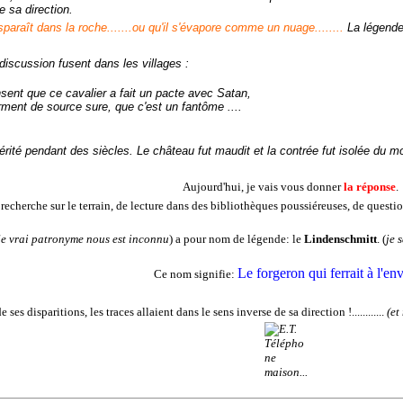
 sa direction.
sparaît dans la roche.......ou qu'il s'évapore comme un nuage........
La légende
scussion fusent dans les villages :
nsent que ce cavalier a fait un pacte avec Satan,
irment de source sure, que c'est un fantôme ....
érité pendant des siècles. Le château fut maudit et la contrée fut isolée du m
Aujourd'hui, je vais vous donner
la réponse
.
echerche sur le terrain, de lecture dans des bibliothèques poussiéreuses, de questio
le vrai patronyme nous est inconnu
) a pour nom de légende: le
Lindenschmitt
. (
je 
Le forgeron qui ferrait à l'en
Ce nom signifie:
 ses disparitions, les traces allaient dans le sens inverse de sa direction !............
(
et