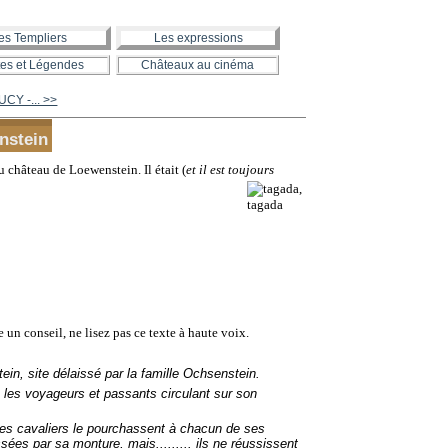
es Templiers
Les expressions
es et Légendes
Châteaux au cinéma
CY -... >>
nstein
 château de Loewenstein. Il était (
et il est toujours
 un conseil, ne lisez pas ce texte à haute voix.
in, site délaissé par la famille Ochsenstein.
les voyageurs et passants circulant sur son
Les cavaliers le pourchassent à chacun de ses
ssées par sa monture, mais......... ils ne réussissent