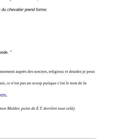
 du chevalier prend forme.
onde. "
nnement auprès des sorciers, religieux et druides je peux
sais, ce n'est pas un scoop puisque c'est le nom de la
vers
.
 non Mulder, point de E.T. derrière tout celà
).