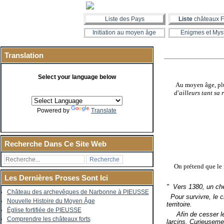
Liste des Pays
Liste
châteaux F
Initiation au moyen âge
Enigmes et Mys
Translation
Select your language below
Au moyen âge, plus
d'ailleurs tant s
Powered by
Translate
Recherche Dans Ce Site Web
On prétend que le 
Les Dernières Proses Sont Ici
"
Vers 1380, un chev
Château des archevêques de Narbonne à PIEUSSE
Pour survivre, le c
Nouvelle Histoire du Moyen Âge
territoire.
Église fortifiée de PIEUSSE
Afin de cesser les 
Comprendre les châteaux forts
larcins. Curieusemen