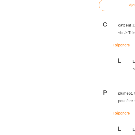
Ajo
C
catcent
1
<br /> Trè
Répondre
L
L
<
P
plume51
pour être s
Répondre
L
L