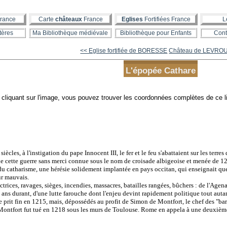
rance
Carte
châteaux
France
Eglises
Fortifiées France
L
tères
Ma Bibliothèque médiévale
Bibliothèque pour Enfants
Cont
<< Eglise fortifiée de BORESSE
Château de LEVRO
L'épopée Cathare
 siècles, à l'instigation du pape Innocent III, le fer et le feu s'abattaient sur les terr
e cette guerre sans merci connue sous le nom de croisade albigeoise et menée de 12
 du catharisme, une hérésie solidement implantée en pays occitan, qui enseignait que
ur mauvais.
ices, ravages, sièges, incendies, massacres, batailles rangées, bûchers : de l'Agen
gt ans durant, d'une lutte farouche dont l'enjeu devint rapidement politique tout auta
rit fin en 1215, mais, dépossédés au profit de Simon de Montfort, le chef des "baron
 Montfort fut tué en 1218 sous les murs de Toulouse. Rome en appela à une deuxième 