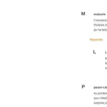
M
malaurie
Connaisse
l'histoire
(je l'ai fa
Répondre
L
L
B
f
d
P
pause-ca
Au printe
que c'étai
surprise,c