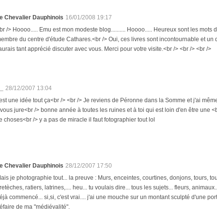
e Chevalier Dauphinois
16/01/2008 19:17
br /> Hoooo..... Emu est mon modeste blog.......... Hoooo..... Heureux sont les mots 
embre du centre d'étude Cathares.<br /> Oui, ces livres sont incontournable et un 
'aurais tant apprécié discuter avec vous. Merci pour votre visite.<br /> <br /> <br />
t_
28/12/2007 13:04
est une idée tout ça<br /> <br /> Je reviens de Péronne dans la Somme et j'ai même 
e vous jure<br /> bonne année à toutes les ruines et à toi qui est loin d'en être une <b
e choses<br /> y a pas de miracle il faut fotographier tout lol
e Chevalier Dauphinois
28/12/2007 17:50
ais je photographie tout... la preuve : Murs, enceintes, courtines, donjons, tours, t
retèches, ratiers, latrines,.... heu... tu voulais dire... tous les sujets... fleurs, animaux.
éjà commencé... si,si, c'est vrai.... j'ai une mouche sur un montant sculpté d'une port
éfaire de ma "médiévalité".