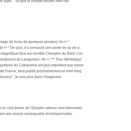
r le sujet… ce que je compte trouver dans les
antage de livres de quelques années).<br /> *
br /> * De plus, il a consacré une partie de sa vie à
es magnifique face aux terrible Chevalier du Nord. Ces
es seigneurs du Languedoc.<br /> *** Pour Montségur,
un symbole du Catharisme est plus important que narrer
Roy de France, sera publié prochainement en mon blog.
pleureur". Je suis plus dans l'imaginaire.
. Les cinq tomes de l'Epopée cathare sont désormais
c'est une oeuvre remarquable et indispensable.