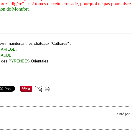
z "digéré" les 2 tomes de cette croisade, pourquoi ne pas poursuivre v
on de Montfort
.
rir maintenant les châteaux "Cathares" :
'
ARIÈGE
,
'
AUDE
,
s des
PYRÉNÉES
Orientales.
Publié par 