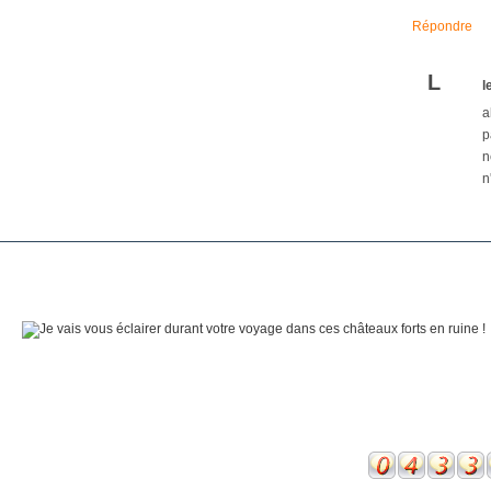
Répondre
L
l
a
p
n
n