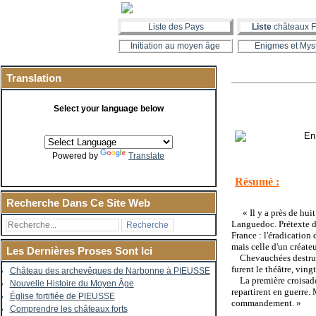
Liste des Pays
Liste
châteaux F
Initiation au moyen âge
Enigmes et Mys
Translation
Select your language below
Powered by
Translate
Résumé :
Recherche Dans Ce Site Web
« Il y a près de huit
Languedoc. Prétexte d
France : l'éradication
mais celle d'un créate
Les Dernières Proses Sont Ici
Chevauchées destructr
furent le théâtre, vin
Château des archevêques de Narbonne à PIEUSSE
La première croisade p
Nouvelle Histoire du Moyen Âge
repartirent en guerre.
Église fortifiée de PIEUSSE
commandement.
»
Comprendre les châteaux forts