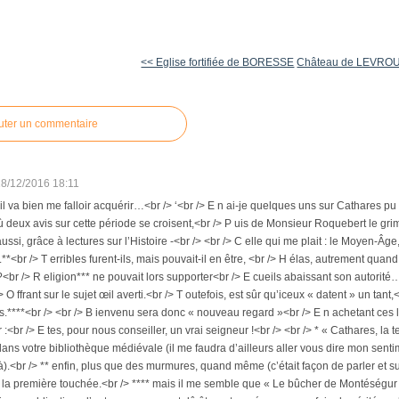
<< Eglise fortifiée de BORESSE
Château de LEVRO
uter un commentaire
18/12/2016 18:11
’il va bien me falloir acquérir…<br /> ‘<br /> E n ai-je quelques uns sur Cathares pu
ù deux avis sur cette période se croisent,<br /> P uis de Monsieur Roquebert le gri
aussi, grâce à lectures sur l’Histoire -<br /> <br /> C elle qui me plait : le Moyen-Âge
*<br /> T erribles furent-ils, mais pouvait-il en être, <br /> H élas, autrement quand
<br /> R eligion*** ne pouvait lors supporter<br /> E cueils abaissant son autorit
/> O ffrant sur le sujet œil averti.<br /> T outefois, est sûr qu’iceux « datent » un ta
****<br /> <br /> B ienvenu sera donc « nouveau regard »<br /> E n achetant ces liv
r :<br /> E tes, pour nous conseiller, un vrai seigneur !<br /> <br /> * « Cathares, la 
dans votre bibliothèque médiévale (il me faudra d’ailleurs aller vous dire mon senti
).<br /> ** enfin, plus que des murmures, quand même (c’était façon de parler et sur
le la première touchée.<br /> **** mais il me semble que « Le bûcher de Montéségur 