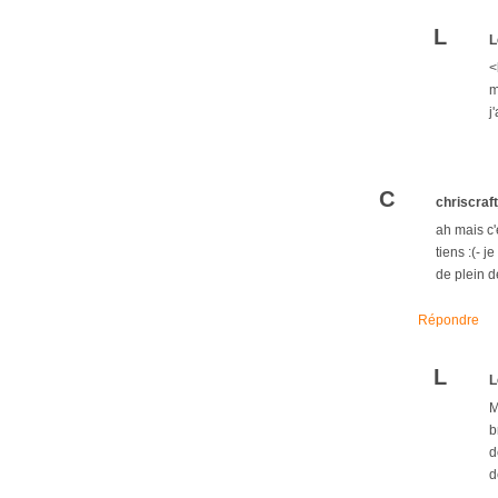
L
L
<
m
j
C
chriscraf
ah mais c'
tiens :(- j
de plein d
Répondre
L
L
M
b
d
d