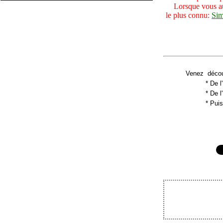
Lorsque vous aure
le plus connu:
Sim
Venez découv
* De l
* De l
* Pui