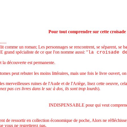
Pour tout comprendre sur cette croisade 
....
t comme un roman; Les personnages se rencontrent, se séparent, se batte
grand spécialiste de ce que l'on nomme aussi: "
la croisade d
t la découverte est permanente.
omes peut rebuter les moins littéraires, mais une fois le livre ouvert, 
s merveilleuses ruines de l'Aude et de l'Ariège, lisez cette oeuvre, cela
nez pas ces livres dans le sac à dos, ils sont trop lourds
).
INDISPENSABLE pour qui veut comprend
t de ressortir en collection économique de poche, Alors ne réfléchisse
que vous ne regretterez pas.