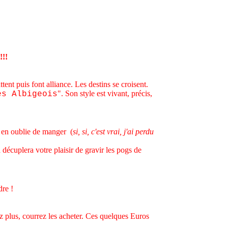
!!!
nt puis font alliance. Les destins se croisent.
". Son style est vivant, précis,
es Albigeois
on en oublie de manger (
si, si, c'est vrai, j'ai perdu
 décuplera votre plaisir de gravir les pogs de
re !
z plus, courrez les acheter. Ces quelques Euros