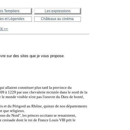
es Templiers
Les expressions
es et Légendes
Châteaux au cinéma
UX >>
es qui allaient constituer plus tard la province du
09 à 1229 par une chevalerie recrutée dans le nord de la
 le monde visible n'est pas l'oeuvre du Dieu de bonté,
ais et du Périgord au Rhône, quinze de nos départements
nt que religieux.
s du Nord", les princes occitans se ressaisirent,
croisade dont le roi de France Louis VIII prit le