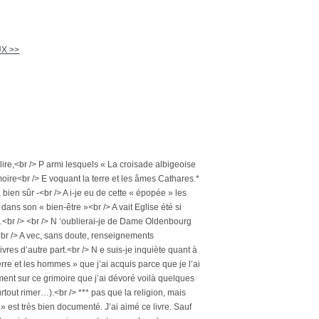
UX >>
 lire,<br /> P armi lesquels « La croisade albigeoise
moire<br /> E voquant la terre et les âmes Cathares.*
, bien sûr -<br /> A i-je eu de cette « épopée » les
 dans son « bien-être »<br /> A vait Eglise été si
é…<br /> <br /> N ‘oublierai-je de Dame Oldenbourg
nt,<br /> A vec, sans doute, renseignements
res d’autre part.<br /> N e suis-je inquiète quant à
terre et les hommes » que j’ai acquis parce que je l’ai
ment sur ce grimoire que j’ai dévoré voilà quelques
tout rimer…).<br /> *** pas que la religion, mais
» est très bien documenté. J’ai aimé ce livre. Sauf