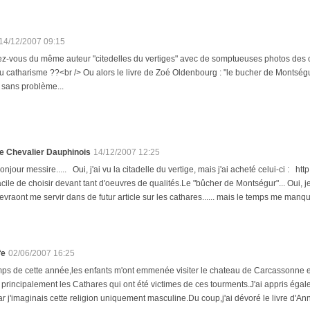
14/12/2007 09:15
z-vous du même auteur "citedelles du vertiges" avec de somptueuses photos des châ
 du catharisme ??<br /> Ou alors le livre de Zoé Oldenbourg : "le bucher de Montség
it) sans problème...
e Chevalier Dauphinois
14/12/2007 12:25
onjour messire..... Oui, j'ai vu la citadelle du vertige, mais j'ai acheté celui-ci : ht
acile de choisir devant tant d'oeuvres de qualités.Le "bûcher de Montségur"... Oui, j
evraont me servir dans de futur article sur les cathares...... mais le temps me manque
fe
02/06/2007 16:25
mps de cette année,les enfants m'ont emmenée visiter le chateau de Carcassonne et
t principalement les Cathares qui ont été victimes de ces tourments.J'ai appris éga
ar j'imaginais cette religion uniquement masculine.Du coup,j'ai dévoré le livre d'A