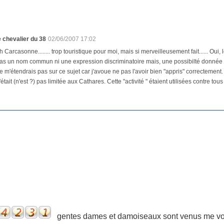
e chevalier du 38
02/06/2007 17:02
h Carcasonne........ trop touristique pour moi, mais si merveilleusement fait...... Ou
as un nom commun ni une expression discriminatoire mais, une possibilté donnée aux
e m'étendrais pas sur ce sujet car j'avoue ne pas l'avoir bien "appris" correctement.
'était (n'est ?) pas limitée aux Cathares. Cette "activité " étaient utilisées contre tous
gentes dames et damoiseaux sont venus me voir