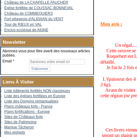
Château de LA CHAPELLE FAUCHER
Église fortifiée de COUSSAC-BONNEVAL
Château de COMMEQUIERS
Fort villageois d'ALIGNAN du VENT
Mon avis :
Tour de RIEUX en VAL
Enclos ecclésial de AIGNE
Newsletter
Un régal......
Cette oeuvre se li
Abonnez-vous pour être averti des nouveaux articles
publiés.
Roquebert est LE 
Email
détaillé.
Je l'ai lu 2 fois e
L'épaisseur des 4 t
Liens À Visiter
3 kg
).
Avant de visiter le
Liste bâtiments fortifiés NON classiques
cette région
(
ne pre
Liste des églises fortifiées en Europe
Liste des Donjons remarquables
Plans châteaux forts - France
Plans fortifications - Europe
Sites de Châteaux forts
Sites de Patrimoine
Marque Tâcheron
Ces livres viennen
Mes widgets
seront un plaisir 