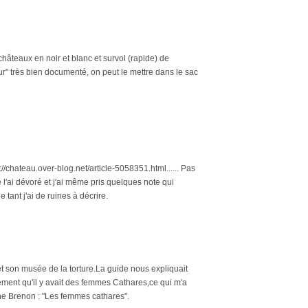
teaux en noir et blanc et survol (rapide) de
ur" très bien documenté, on peut le mettre dans le sac
tp://chateau.over-blog.net/article-5058351.html...... Pas
e l'ai dévoré et j'ai même pris quelques note qui
 tant j'ai de ruines à décrire.
 son musée de la torture.La guide nous expliquait
lement qu'il y avait des femmes Cathares,ce qui m'a
nne Brenon : "Les femmes cathares".