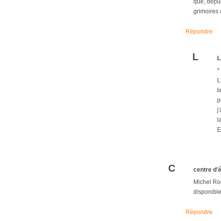
que, depui
grimoires 
Répondre
L
L
*
L
l
p
j
l
E
C
centre d'
Michel Ro
disponible
Répondre