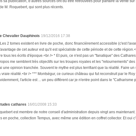
s sa publication, d’autres sources ont dû être retrouvées pour parfaire la vérité su
de M. Roquebert, qui sont plus récents.
e Chevalier Dauphinois
19/12/2016 17:38
 Les 2 tomes existent en livre de poche, donc financièrement accessible (c'est l'av
'avantage de cet auteur est qu'il est spécialiste de cette période et de cette région.<
ire tous les écrits d'époque.<br /> * Et puis, ce n'est pas un "fanatique" des Cathar
ropos me semblent très objectifs sur les troupes royales et les "retournements" d
'ai une opinion tranchée. Souvent le mythe est plus terrifiant que la réalité. Faire 
a vraie réalité.<br /> *** Montségur, ce curieux château qui fut reconstruit par le 
videmment, l'article est ... un peu différent car je n'entre point dans le "Catharisme 
études cathares
16/01/2008 15:33
quebert est membre de notre conseil d'administration depuis vingt ans maintenant
s en poche, collection Tempus, avec même une édition en coffret collector. Et oui 