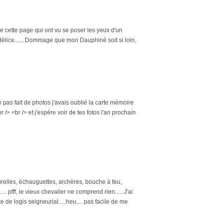
de cette page qui ont vu se poser les yeux d'un
délice.......Dommage que mon Dauphiné soit si loin,
pas fait de photos j'avais oublié la carte mémoire
r /> <br /> et j'espére voir de tes fotos l'an prochain
ourelles, échauguettes, archères, bouche à feu,
..... pfff, le vieux chevalier ne comprend rien......J'ai
e de logis seigneurial.....heu.... pas facile de me