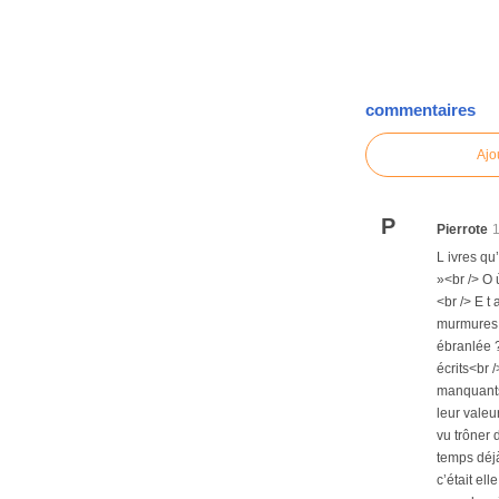
commentaires
Ajo
P
Pierrote
L ivres qu
»<br /> O 
<br /> E t 
murmures.*
ébranlée ?
écrits<br 
manquants.
leur valeu
vu trôner 
temps déjà
c’était el