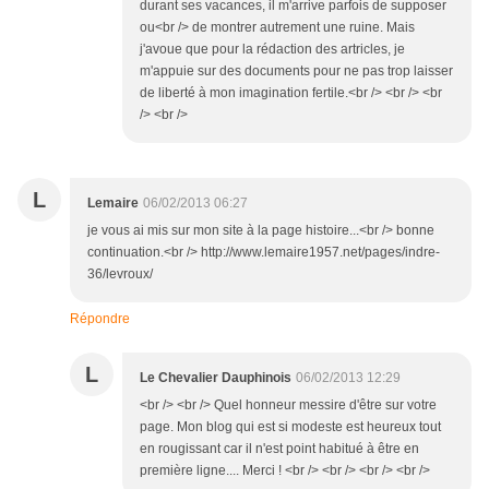
durant ses vacances, il m'arrive parfois de supposer
ou<br /> de montrer autrement une ruine. Mais
j'avoue que pour la rédaction des artricles, je
m'appuie sur des documents pour ne pas trop laisser
de liberté à mon imagination fertile.<br /> <br /> <br
/> <br />
L
Lemaire
06/02/2013 06:27
je vous ai mis sur mon site à la page histoire...<br /> bonne
continuation.<br /> http://www.lemaire1957.net/pages/indre-
36/levroux/
Répondre
L
Le Chevalier Dauphinois
06/02/2013 12:29
<br /> <br /> Quel honneur messire d'être sur votre
page. Mon blog qui est si modeste est heureux tout
en rougissant car il n'est point habitué à être en
première ligne.... Merci ! <br /> <br /> <br /> <br />