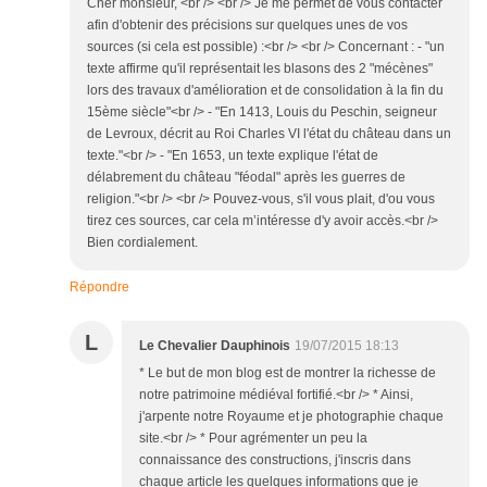
Cher monsieur, <br /> <br /> Je me permet de vous contacter
afin d'obtenir des précisions sur quelques unes de vos
sources (si cela est possible) :<br /> <br /> Concernant : - "un
texte affirme qu'il représentait les blasons des 2 "mécènes"
lors des travaux d'amélioration et de consolidation à la fin du
15ème siècle"<br /> - "En 1413, Louis du Peschin, seigneur
de Levroux, décrit au Roi Charles VI l'état du château dans un
texte."<br /> - "En 1653, un texte explique l'état de
délabrement du château "féodal" après les guerres de
religion."<br /> <br /> Pouvez-vous, s'il vous plait, d'ou vous
tirez ces sources, car cela m’intéresse d'y avoir accès.<br />
Bien cordialement.
Répondre
L
Le Chevalier Dauphinois
19/07/2015 18:13
* Le but de mon blog est de montrer la richesse de
notre patrimoine médiéval fortifié.<br /> * Ainsi,
j'arpente notre Royaume et je photographie chaque
site.<br /> * Pour agrémenter un peu la
connaissance des constructions, j'inscris dans
chaque article les quelques informations que je