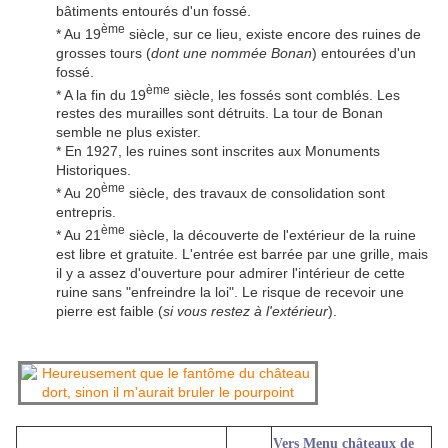
bâtiments entourés d'un fossé.
ème
* Au 19
siècle, sur ce lieu, existe encore des ruines de
grosses tours (
dont une nommée Bonan
) entourées d'un
fossé.
ème
* A la fin du 19
siècle, les fossés sont comblés. Les
restes des murailles sont détruits. La tour de Bonan
semble ne plus exister.
* En 1927, les ruines sont inscrites aux Monuments
Historiques.
ème
* Au 20
siècle, des travaux de consolidation sont
entrepris.
ème
* Au 21
siècle, la découverte de l'extérieur de la ruine
est libre et gratuite. L'entrée est barrée par une grille, mais
il y a assez d'ouverture pour admirer l'intérieur de cette
ruine sans "enfreindre la loi". Le risque de recevoir une
pierre est faible (
si vous restez à l'extérieur
).
Vers Menu châteaux de