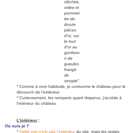
cléchée,
vidée et
pommet
ée de
douze
pièces
d'or, sur
le tout
d'or au
gonfano
n de
gueules
frangé
de
sinople
".
* Comme à mon habitude, je contourne le château pour le
découvrir de l'extérieur.
* Curieusement, les remparts ayant disparus, j'accède à
l'intérieur du château.
L'intérieur
:
Où suis je ?
*
Cette vue n'est pas l'extérieur
du site, mais les restes