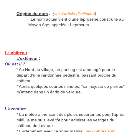
Origine du nom
:
(
voir l'article d'initiation
)
Le nom actuel vient d'une léproserie construite au
Moyen Age, appelée : Leprosum.
Le château
:
L'extérieur
:
Où est il ?
* Au Nord du village, un parking est aménagé pour le
départ d'une randonnée pédestre, passant proche du
château.
* Après quelques courtes minutes, "sa majesté de pierres"
m'attend dans un écrin de verdure.
L'aventure
* La météo annonçant des pluies importantes pour l'après
midi, je me suis levé tôt pour admirer les vestiges du
château de Levroux.
* Évidemment avec ce soleil matinal,
les ombres sont