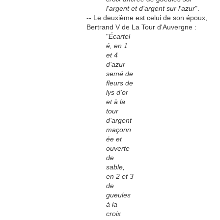
l'argent et d'argent sur l'azur
".
-- Le deuxième est celui de son époux,
Bertrand V de La Tour d'Auvergne :
"
Écartel
é, en 1
et 4
d'azur
semé de
fleurs de
lys d'or
et à la
tour
d'argent
maçonn
ée et
ouverte
de
sable,
en 2 et 3
de
gueules
à la
croix