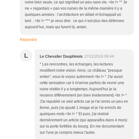
ruine bien seule, ce qui signifiait un peu sans vie. <br /> ** Je
ne « regardais » pas vos ruines de la même manière il y a
quelques années : l’architecture en détail m’échappait un
tant…<br /> *** je veux dire : ce qui n’est plus des défenses
aujourd’hui, mais qui furent là, antan.
Répondre
L
Le Chevalier Dauphinois
17/12/2016 09:44
* Les rencontres, les échanges, les lectures
modifient notre vision. Ainsi, ce château "presque
entier", vous le voyez autrement.<br /> * J'ai aussi
cette sensation car il m'arrive parfois de revoir une
ruine visitée il y a longtemps. Aujourd'hui je la
ressens différemment (en bien évidemment).<br /> *
J'ai republié ce vieil article car je l'ai remis un peu en
forme, puis j'ai ajouté 1 image et je l'ai enrichi de
quelques mots.<br /> * Et puis, j'ai réalisé
dernièrement un article (qui apparaîtra dans 4 mois)
sur la porte fortifiée du bourg. En me documentant
sur l'une je compris mieux l'autre.