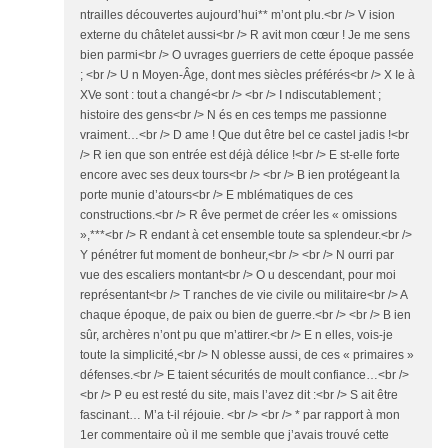
ntrailles découvertes aujourd’hui** m’ont plu.<br /> V ision
externe du châtelet aussi<br /> R avit mon cœur ! Je me sens
bien parmi<br /> O uvrages guerriers de cette époque passée
; <br /> U n Moyen-Âge, dont mes siècles préférés<br /> X Ie à
XVe sont : tout a changé<br /> <br /> I ndiscutablement ;
histoire des gens<br /> N és en ces temps me passionne
vraiment…<br /> D ame ! Que dut être bel ce castel jadis !<br
/> R ien que son entrée est déjà délice !<br /> E st-elle forte
encore avec ses deux tours<br /> <br /> B ien protégeant la
porte munie d’atours<br /> E mblématiques de ces
constructions.<br /> R êve permet de créer les « omissions
»,***<br /> R endant à cet ensemble toute sa splendeur.<br />
Y pénétrer fut moment de bonheur,<br /> <br /> N ourri par
vue des escaliers montant<br /> O u descendant, pour moi
représentant<br /> T ranches de vie civile ou militaire<br /> A
chaque époque, de paix ou bien de guerre.<br /> <br /> B ien
sûr, archères n’ont pu que m’attirer.<br /> E n elles, vois-je
toute la simplicité,<br /> N oblesse aussi, de ces « primaires »
défenses.<br /> E taient sécurités de moult confiance…<br />
<br /> P eu est resté du site, mais l’avez dit :<br /> S ait être
fascinant… M’a t-il réjouie. <br /> <br /> * par rapport à mon
1er commentaire où il me semble que j’avais trouvé cette