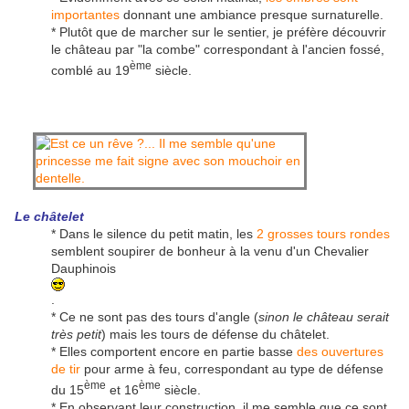
importantes
donnant une ambiance presque surnaturelle.
* Plutôt que de marcher sur le sentier, je préfère découvrir
le château par "la combe" correspondant à l'ancien fossé,
ème
comblé au 19
siècle.
Le châtelet
* Dans le silence du petit matin, les
2 grosses tours rondes
semblent soupirer de bonheur à la venu d'un Chevalier
Dauphinois
.
* Ce ne sont pas des tours d'angle (
sinon le château serait
très petit
) mais les tours de défense du châtelet.
* Elles comportent encore en partie basse
des ouvertures
de tir
pour arme à feu, correspondant au type de défense
ème
ème
du 15
et 16
siècle.
* En observant leur construction, il me semble que ce sont