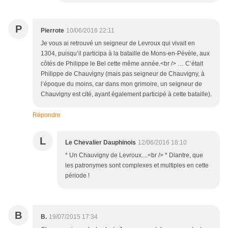
P
Pierrote
10/06/2016 22:11
Je vous ai retrouvé un seigneur de Levroux qui vivait en
1304, puisqu’il participa à la bataille de Mons-en-Pévèle, aux
côtés de Philippe le Bel cette même année.<br /> … C’était
Philippe de Chauvigny (mais pas seigneur de Chauvigny, à
l’époque du moins, car dans mon grimoire, un seigneur de
Chauvigny est cité, ayant également participé à cette bataille).
Répondre
L
Le Chevalier Dauphinois
12/06/2016 18:10
* Un Chauvigny de Levroux....<br /> * Diantre, que
les patronymes sont complexes et multiples en cette
période !
B
B.
19/07/2015 17:34