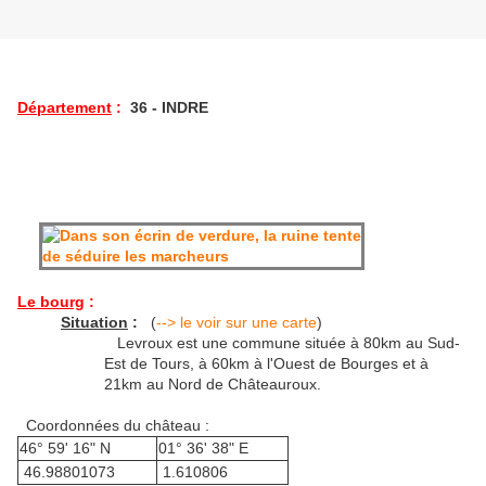
Département
:
36 - INDRE
Le bourg
:
Situation
:
(
--> le voir sur une carte
)
Levroux est une commune située à 80km au Sud-
Est de Tours, à 60km à l'Ouest de Bourges et à
21km au Nord de Châteauroux.
Coordonnées du château :
46° 59' 16" N
01° 36' 38" E
46.98801073
1.610806