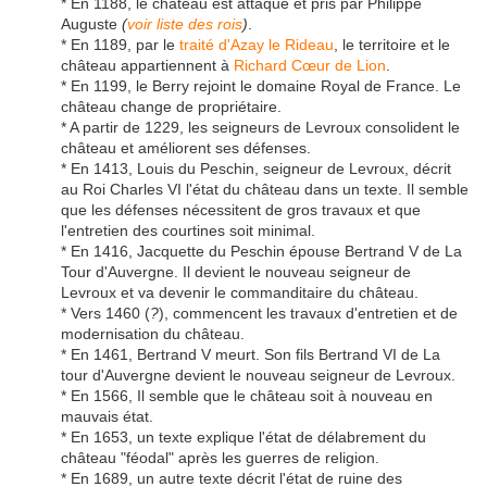
* En 1188, le château est attaqué et pris par Philippe
Auguste
(
voir liste des rois
)
.
* En 1189, par le
traité d'Azay le Rideau
, le territoire et le
château appartiennent à
Richard Cœur de Lion
.
* En 1199, le Berry rejoint le domaine Royal de France. Le
château change de propriétaire.
* A partir de 1229, les seigneurs de Levroux consolident le
château et améliorent ses défenses.
* En 1413, Louis du Peschin, seigneur de Levroux, décrit
au Roi Charles VI l'état du château dans un texte. Il semble
que les défenses nécessitent de gros travaux et que
l'entretien des courtines soit minimal.
* En 1416, Jacquette du Peschin épouse Bertrand V de La
Tour d'Auvergne. Il devient le nouveau seigneur de
Levroux et va devenir le commanditaire du château.
* Vers 1460 (
?
), commencent les travaux d'entretien et de
modernisation du château.
* En 1461, Bertrand V meurt. Son fils Bertrand VI de La
tour d'Auvergne devient le nouveau seigneur de Levroux.
* En 1566, Il semble que le château soit à nouveau en
mauvais état.
* En 1653, un texte explique l'état de délabrement du
château "féodal" après les guerres de religion.
* En 1689, un autre texte décrit l'état de ruine des