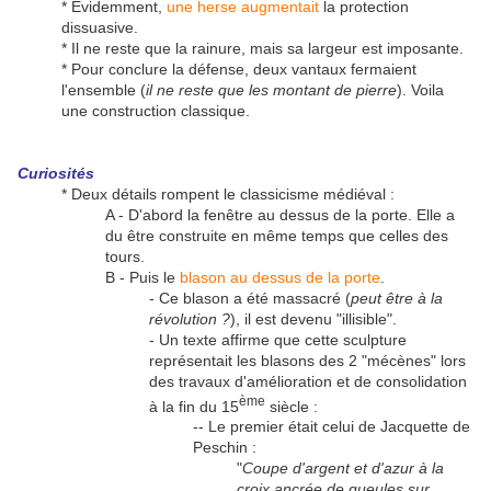
* Évidemment,
une herse augmentait
la protection
dissuasive.
* Il ne reste que la rainure, mais sa largeur est imposante.
* Pour conclure la défense, deux vantaux fermaient
l'ensemble (
il ne reste que les montant de pierre
). Voila
une construction classique.
Curiosités
* Deux détails rompent le classicisme médiéval :
A - D'abord la fenêtre au dessus de la porte. Elle a
du être construite en même temps que celles des
tours.
B - Puis le
blason au dessus de la porte
.
- Ce blason a été massacré (
peut être à la
révolution ?
), il est devenu "illisible".
- Un texte affirme que cette sculpture
représentait les blasons des 2 "mécènes" lors
des travaux d'amélioration et de consolidation
ème
à la fin du 15
siècle :
-- Le premier était celui de Jacquette de
Peschin :
"
Coupe d'argent et d'azur à la
croix ancrée de gueules sur