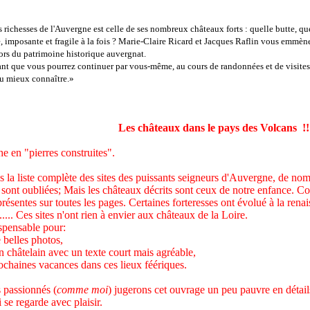
 richesses de l'Auvergne est celle de ses nombreux châteaux forts : quelle butte, 
re, imposante et fragile à la fois ? Marie-Claire Ricard et Jacques Raflin vous emm
ors du patrimoine historique auvergnat.
 que vous pourrez continuer par vous-même, au cours de randonnées et de visites
ou mieux connaître.»
Les châteaux dans le pays des Volcans !!
e en "pierres construites".
s la liste complète des sites des puissants seigneurs d'Auvergne, de nom
 sont oubliées; Mais les châteaux décrits sont ceux de notre enfance. Cou
résentes sur toutes les pages. Certaines forteresses ont évolué à la rena
....... Ces sites n'ont rien à envier aux châteaux de la Loire.
ispensable pour:
belles photos,
hâtelain avec un texte court mais agréable,
chaines vacances dans ces lieux féériques.
 passionnés (
comme moi
) jugerons cet ouvrage un peu pauvre en détails
i se regarde avec plaisir.