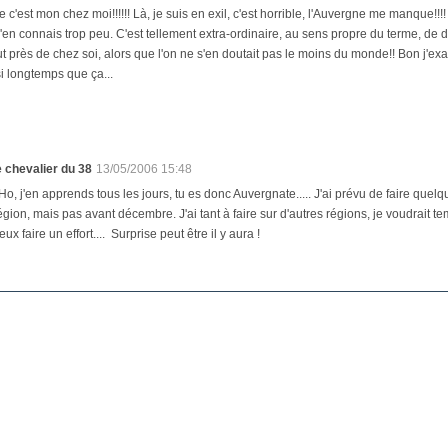
c'est mon chez moi!!!!!! Là, je suis en exil, c'est horrible, l'Auvergne me manque!!!! ;-
 j'en connais trop peu. C'est tellement extra-ordinaire, au sens propre du terme, de
out près de chez soi, alors que l'on ne s'en doutait pas le moins du monde!! Bon j'ex
si longtemps que ça...
e chevalier du 38
13/05/2006 15:48
o, j'en apprends tous les jours, tu es donc Auvergnate..... J'ai prévu de faire quel
égion, mais pas avant décembre. J'ai tant à faire sur d'autres régions, je voudrait te
eux faire un effort.... Surprise peut être il y aura !