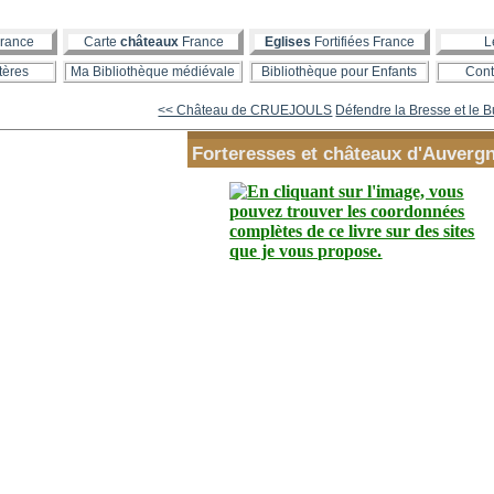
rance
Carte
châteaux
France
Eglises
Fortifiées France
L
tères
Ma Bibliothèque médiévale
Bibliothèque pour Enfants
Cont
<< Château de CRUEJOULS
Défendre la Bresse et le 
Forteresses et châteaux d'Auverg