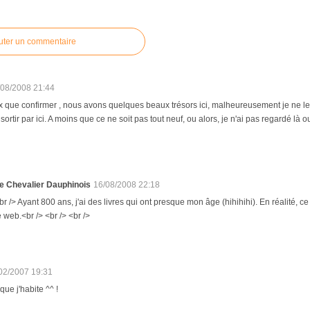
uter un commentaire
/08/2008 21:44
x que confirmer , nous avons quelques beaux trésors ici, malheureusement je ne le
 sortir par ici. A moins que ce ne soit pas tout neuf, ou alors, je n'ai pas regardé là ou
e Chevalier Dauphinois
16/08/2008 22:18
br /> Ayant 800 ans, j'ai des livres qui ont presque mon âge (hihihihi). En réalité,
e web.<br /> <br /> <br />
02/2007 19:31
i que j'habite ^^ !