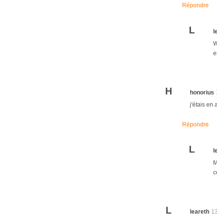
Répondre
L
l
W
e
H
honorius
j'étais en
Répondre
L
l
M
c
L
leareth
1