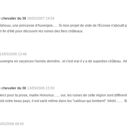
e chevalier du 38
20/02/2007 19:54
ahouu, une princesse d'Auvergne...... Si mon projet de viste de l'Ecosse n'aboutit 
n fin d'été pour découvrir les ruines des fiers châteaux.
13/05/2006 13:48
 auvergne en vacances l'année dernière.. et c'est vrai il y a de superbes château.. A
e chevalier du 38
13/05/2006 15:50
erci pour ta prose, maitre Honorius....... oui, les ruines de cette région sont différ
elà notre beau pays, il est varié même dans les "cailloux qui tombent" hihihi........
3/05/2006 08:45