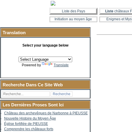
Liste des Pays
Liste
châteaux F
Initiation au moyen âge
Enigmes et Mys
Translation
Select your language below
Powered by
Translate
Recherche Dans Ce Site Web
Les Dernières Proses Sont Ici
Château des archevêques de Narbonne à PIEUSSE
Nouvelle Histoire du Moyen Âge
Église fortifiée de PIEUSSE
Comprendre les châteaux forts