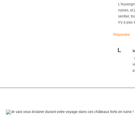
L'Auvergne 
ruines, et
sentier, t
n'y a pas 
Répondre
L
l
H
r
p