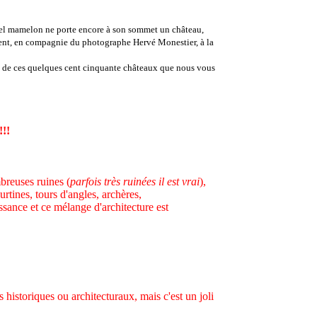
quel mamelon ne porte encore à son sommet un château,
ènent, en compagnie du photographe Hervé Monestier, à la
 de ces quelques cent cinquante châteaux que nous vous
!!!
breuses ruines (
parfois très ruinées il est vrai
),
rtines, tours d'angles, archères,
issance et ce mélange d'architecture est
 historiques ou architecturaux, mais c'est un joli