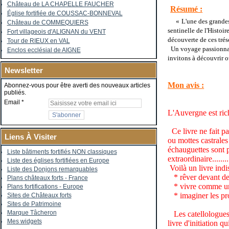
Château de LA CHAPELLE FAUCHER
Résumé :
Église fortifiée de COUSSAC-BONNEVAL
«
L'une des grandes
Château de COMMEQUIERS
sentinelle de l'Histoi
Fort villageois d'ALIGNAN du VENT
découverte de ces trés
Tour de RIEUX en VAL
Un voyage passionnant
Enclos ecclésial de AIGNE
invitons à découvrir 
Newsletter
Mon avis :
Abonnez-vous pour être averti des nouveaux articles
publiés.
Email
L'Auvergne est rich
Ce livre ne fait pa
Liens À Visiter
ou mottes castrales
échauguettes sont p
Liste bâtiments fortifiés NON classiques
extraordinaire......
Liste des églises fortifiées en Europe
Voilà un livre ind
Liste des Donjons remarquables
* rêver devant de 
Plans châteaux forts - France
* vivre comme un c
Plans fortifications - Europe
* imaginer les pro
Sites de Châteaux forts
Sites de Patrimoine
Marque Tâcheron
Les catellologues
Mes widgets
livre d'initiation qu