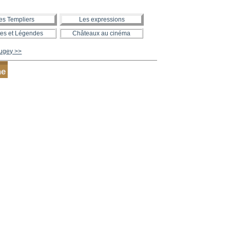
es Templiers
Les expressions
es et Légendes
Châteaux au cinéma
Bugey >>
ne