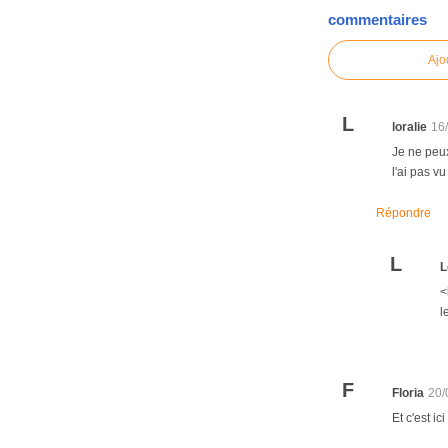
commentaires
Ajo
L
loralie
16
Je ne peu
l'ai pas vu
Répondre
L
L
<
l
F
Floria
20/
Et c'est ic