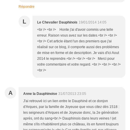
Répondre
L
Le Chevalier Dauphinois
19/01/2014 14:05
<br /> <br /> Honte j'ai d'avoir commis une telle
erreur. Raison vous avez sur les dates.<br /> <br />
<br /> Cet article étant l'un des premiers que j'ai
réalisé sur ce blog, il comporte aussi des problèmes
de mise en forme et de description. Je vais d'ici Aout
2014 le reprendre.<br /> <br /> <br /> Merci pour
votre commentaire et votre regard. <br /> <br /> <br />
<br />
A
Anne la Dauphinoise
31/07/2013 23:05
J'ai retrouvé ici un lien entre le Dauphiné et ce donjon
d'Arques, par la famille de Joyeuse que vous citez dès 1518 :
les seigneurs d'Arques et de Joyeuse donc, la 2e génération
après, ont du sang<br /> Dauphinois dans leurs veines ! (et
même s'ils n'habitèrent plus ce château, ils en furent toujours
les seigneurs)<br /> <br /> Car cette famille est, par alliance,