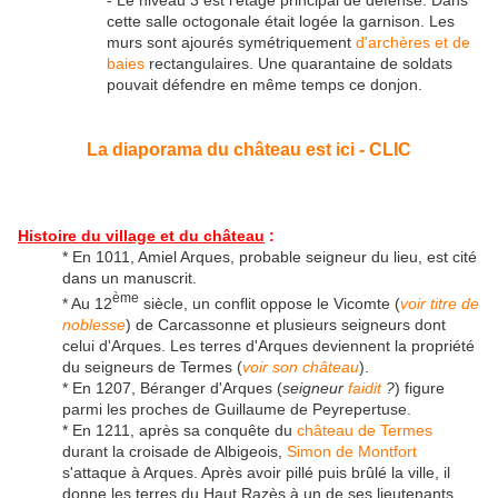
- Le niveau 3 est l'étage principal de défense. Dans
cette salle octogonale était logée la garnison. Les
murs sont ajourés symétriquement
d'archères et de
baies
rectangulaires. Une quarantaine de soldats
pouvait défendre en même temps ce donjon.
La diaporama du château est ici - CLIC
Histoire du village et du château
:
* En 1011, Amiel Arques, probable seigneur du lieu, est cité
dans un manuscrit.
ème
* Au 12
siècle, un conflit oppose le Vicomte (
voir titre de
noblesse
) de Carcassonne et plusieurs seigneurs dont
celui d'Arques. Les terres d'Arques deviennent la propriété
du seigneurs de Termes (
voir son château
).
* En 1207, Béranger d'Arques (
seigneur
faidit
?
) figure
parmi les proches de Guillaume de Peyrepertuse.
* En 1211, après sa conquête du
château de Termes
durant la croisade de Albigeois,
Simon de Montfort
s'attaque à Arques. Après avoir pillé puis brûlé la ville, il
donne les terres du Haut Razès à un de ses lieutenants,