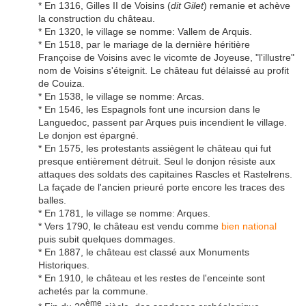
* En 1316, Gilles II de Voisins (
dit Gilet
) remanie et achève
la construction du château.
* En 1320, le village se nomme: Vallem de Arquis.
* En 1518, par le mariage de la dernière héritière
Françoise de Voisins avec le vicomte de Joyeuse, "l'illustre"
nom de Voisins s'éteignit. Le château fut délaissé au profit
de Couiza.
* En 1538, le village se nomme: Arcas.
* En 1546, les Espagnols font une incursion dans le
Languedoc, passent par Arques puis incendient le village.
Le donjon est épargné.
* En 1575, les protestants assiègent le château qui fut
presque entièrement détruit. Seul le donjon résiste aux
attaques des soldats des capitaines Rascles et Rastelrens.
La façade de l'ancien prieuré porte encore les traces des
balles.
* En 1781, le village se nomme: Arques.
* Vers 1790, le château est vendu comme
bien national
puis subit quelques dommages.
* En 1887, le château est classé aux Monuments
Historiques.
* En 1910, le château et les restes de l'enceinte sont
achetés par la commune.
ème