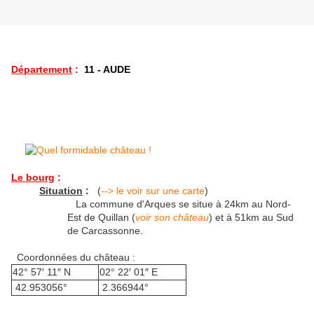
Département
:
11 - AUDE
Le bourg
:
Situation
:
(
--> le voir sur une carte
)
La commune d'Arques se situe à 24km au Nord-
Est de Quillan (
voir son château
) et à 51km au Sud
de Carcassonne.
Coordonnées du château :
42° 57′ 11″ N
02° 22′ 01″ E
42.953056°
2.366944°