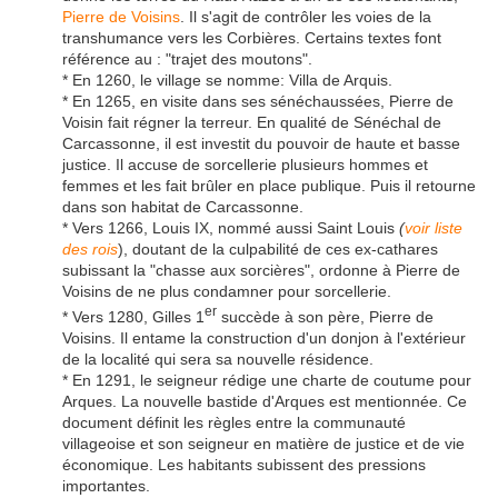
Pierre de Voisins
. Il s'agit de contrôler les voies de la
transhumance vers les Corbières. Certains textes font
référence au : "trajet des moutons".
* En 1260, le village se nomme: Villa de Arquis.
* En 1265, en visite dans ses sénéchaussées, Pierre de
Voisin fait régner la terreur. En qualité de Sénéchal de
Carcassonne, il est investit du pouvoir de haute et basse
justice. Il accuse de sorcellerie plusieurs hommes et
femmes et les fait brûler en place publique. Puis il retourne
dans son habitat de Carcassonne.
* Vers 1266, Louis IX, nommé aussi Saint Louis
(
voir liste
des rois
), doutant de la culpabilité de ces ex-cathares
subissant la "chasse aux sorcières", ordonne à Pierre de
Voisins de ne plus condamner pour sorcellerie.
er
* Vers 1280, Gilles 1
succède à son père, Pierre de
Voisins. Il entame la construction d'un donjon à l'extérieur
de la localité qui sera sa nouvelle résidence.
* En 1291, le seigneur rédige une charte de coutume pour
Arques. La nouvelle bastide d'Arques est mentionnée. Ce
document définit les règles entre la communauté
villageoise et son seigneur en matière de justice et de vie
économique. Les habitants subissent des pressions
importantes.