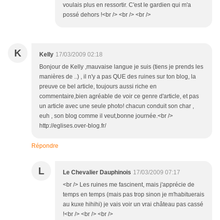
voulais plus en ressortir. C'est le gardien qui m'a
possé dehors !<br /> <br /> <br />
K
Kelly
17/03/2009 02:18
Bonjour de Kelly ,mauvaise langue je suis (tiens je prends les
manières de ..) , il n'y a pas QUE des ruines sur ton blog, la
preuve ce bel article, toujours aussi riche en
commentaire,bien agréable de voir ce genre d'article, et pas
un article avec une seule photo! chacun conduit son char ,
euh , son blog comme il veut,bonne journée.<br />
http://eglises.over-blog.fr/
Répondre
L
Le Chevalier Dauphinois
17/03/2009 07:17
<br /> Les ruines me fascinent, mais j'apprécie de
temps en temps (mais pas trop sinon je m'habituerais
au kuxe hihihi) je vais voir un vrai château pas cassé
!<br /> <br /> <br />