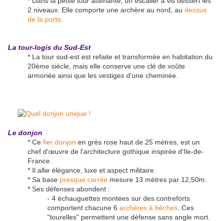
* Dans la petite tour attenante, un escalier à vis dessert les
2 niveaux. Elle comporte une archère au nord, au
dessus
de la porte
.
La tour-logis du Sud-Est
* La tour sud-est est refaite et transformée en habitation du
20ème siècle, mais elle conserve une clé de voûte
armoriée ainsi que les vestiges d'une cheminée.
Le donjon
* Ce
fier donjon
en grès rose haut de 25 mètres, est un
chef d'œuvre de l'architecture gothique inspirée d'Ile-de-
France.
* Il allie élégance, luxe et aspect militaire.
* Sa base
presque carrée
mesure 13 mètres par 12,50m.
* Ses défenses abondent :
- 4 échauguettes montées sur des contreforts
comportent chacune 6
archères à bêches
. Ces
"tourelles" permettent une défense sans angle mort.