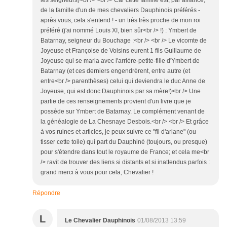
de la famille d'un de mes chevaliers Dauphinois préférés -
après vous, cela s'entend ! - un très très proche de mon roi
préféré (j'ai nommé Louis XI, bien sûr<br /> !) : Ymbert de
Batarnay, seigneur du Bouchage :<br /> <br /> Le vicomte de
Joyeuse et Françoise de Voisins eurent 1 fils Guillaume de
Joyeuse qui se maria avec l'arrière-petite-fille d'Ymbert de
Batarnay (et ces derniers engendrèrent, entre autre (et
entre<br /> parenthèses) celui qui deviendra le duc Anne de
Joyeuse, qui est donc Dauphinois par sa mère!)<br /> Une
partie de ces renseignements provient d'un livre que je
possède sur Ymbert de Batarnay. Le complément venant de
la généalogie de La Chesnaye Desbois.<br /> <br /> Et grâce
à vos ruines et articles, je peux suivre ce "fil d'ariane" (ou
tisser cette toile) qui part du Dauphiné (toujours, ou presque)
pour s'étendre dans tout le royaume de France; et cela me<br
/> ravit de trouver des liens si distants et si inattendus parfois :
grand merci à vous pour cela, Chevalier !
Répondre
L
Le Chevalier Dauphinois
01/08/2013 13:59