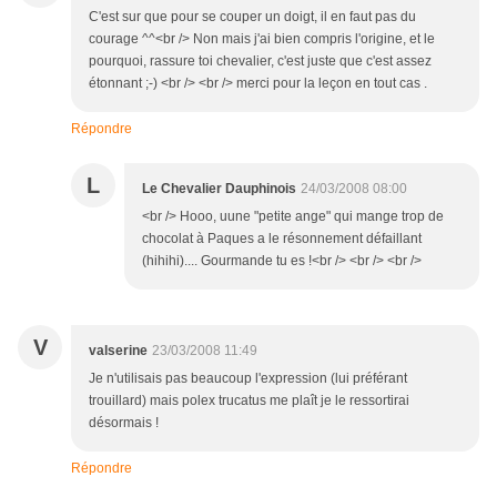
C'est sur que pour se couper un doigt, il en faut pas du
courage ^^<br /> Non mais j'ai bien compris l'origine, et le
pourquoi, rassure toi chevalier, c'est juste que c'est assez
étonnant ;-) <br /> <br /> merci pour la leçon en tout cas .
Répondre
L
Le Chevalier Dauphinois
24/03/2008 08:00
<br /> Hooo, uune "petite ange" qui mange trop de
chocolat à Paques a le résonnement défaillant
(hihihi).... Gourmande tu es !<br /> <br /> <br />
V
valserine
23/03/2008 11:49
Je n'utilisais pas beaucoup l'expression (lui préférant
trouillard) mais polex trucatus me plaît je le ressortirai
désormais !
Répondre