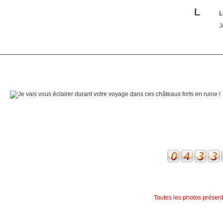
L
L
J
Toutes les photos présente