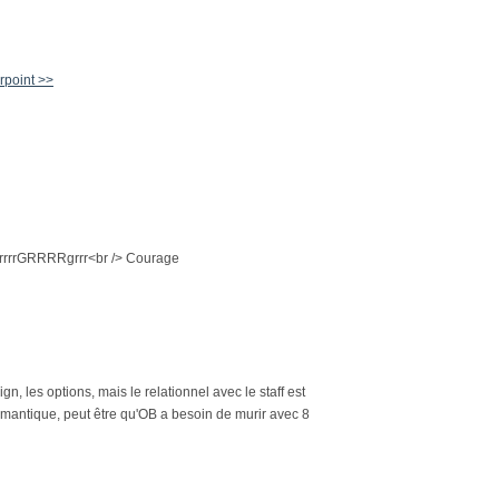
rpoint >>
. grrrrGRRRRgrrr<br /> Courage
n, les options, mais le relationnel avec le staff est
romantique, peut être qu'OB a besoin de murir avec 8