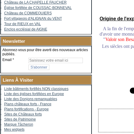
Château de LA CHAPELLE FAUCHER
Église fortifiée de COUSSAC-BONNEVAL
Château de COMMEQUIERS
Origine de l'ex
Fort villageois d'ALIGNAN du VENT
Tour de RIEUX en VAL
A la fin de l'emp
Enclos ecclésial de AIGNE
d'avoir une monna
"
Valoir son Besa
Newsletter
Les siècles ont pa
Abonnez-vous pour être averti des nouveaux articles
publiés.
Email
Liens À Visiter
Liste bâtiments fortifiés NON classiques
Liste des églises fortifiées en Europe
Liste des Donjons remarquables
Plans châteaux forts - France
Plans fortifications - Europe
Sites de Châteaux forts
Sites de Patrimoine
Marque Tâcheron
Mes widgets