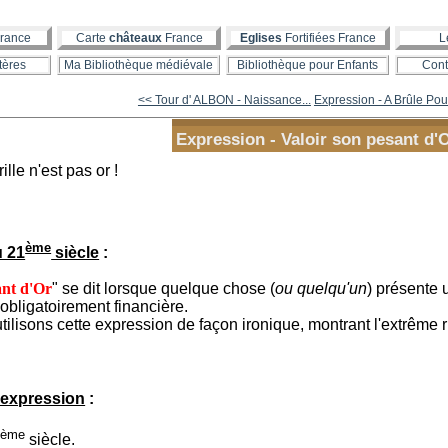
rance
Carte
châteaux
France
Eglises
Fortifiées France
L
tères
Ma Bibliothèque médiévale
Bibliothèque pour Enfants
Cont
<< Tour d' ALBON - Naissance...
Expression - A Brûle Pou
Expression - Valoir son pesant d'
ème
u 21
siècle
:
ant d'Or
" se dit lorsque quelque chose (
ou quelqu'un
) présente 
 obligatoirement financière.
ilisons cette expression de façon ironique, montrant l'extrême r
'expression
:
ème
4
siècle.