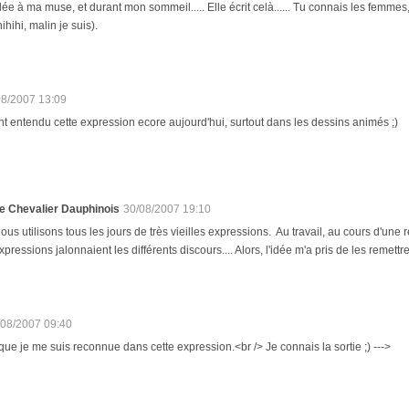
dée à ma muse, et durant mon sommeil..... Elle écrit celà...... Tu connais les femmes
hihihi, malin je suis).
08/2007 13:09
nt entendu cette expression ecore aujourd'hui, surtout dans les dessins animés ;)
e Chevalier Dauphinois
30/08/2007 19:10
ous utilisons tous les jours de très vieilles expressions. Au travail, au cours d'un
xpressions jalonnaient les différents discours.... Alors, l'idée m'a pris de les remettre
/08/2007 09:40
 que je me suis reconnue dans cette expression.<br /> Je connais la sortie ;) --->