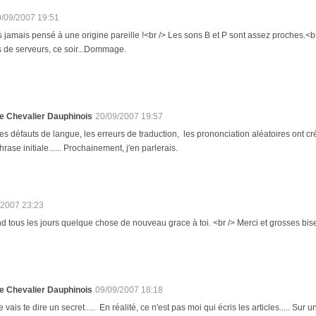
0/09/2007 19:51
s jamais pensé à une origine pareille !<br /> Les sons B et P sont assez proches.<br
 de serveurs, ce soir...Dommage.
e Chevalier Dauphinois
20/09/2007 19:57
es défauts de langue, les erreurs de traduction, les prononciation aléatoires ont c
hrase initiale...... Prochainement, j'en parlerais.
/2007 23:23
 tous les jours quelque chose de nouveau grace à toi. <br /> Merci et grosses bis
e Chevalier Dauphinois
09/09/2007 18:18
e vais te dire un secret..... En réalité, ce n'est pas moi qui écris les articles..... Su