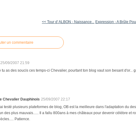
<< Tour d' ALBON - Naissance...
Expression - A Brûle Pou
uter un commentaire
25/09/2007 21:59
e tu as des soucis ces temps-ci Chevalier, pourtant ton blog vaut son besant d'or..
e Chevalier Dauphinois
25/09/2007 22:17
'ai testé plusieurs plateformes de blog, OB est la meilleure dans l'adaptation du desig
'un des plus mauvais...... Il a fallu 800ans à mes châteaux pour devenir célèbre et 
iècles..... Patience.