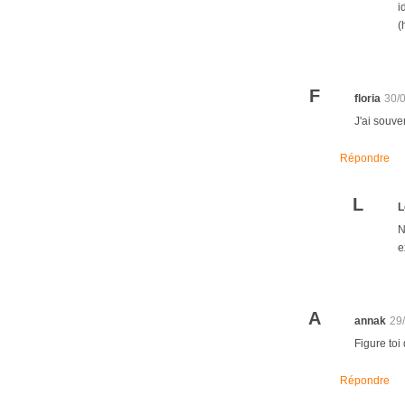
i
(
F
floria
30/
J'ai souve
Répondre
L
L
N
e
A
annak
29
Figure toi
Répondre