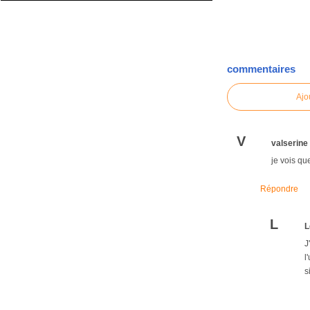
commentaires
Ajo
V
valserine
je vois qu
Répondre
L
L
J
l
s