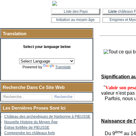
Liste des Pays
Liste
châteaux F
Initiation au moyen âge
Enigmes et Mys
Translation
Select your language below
Powered by
Translate
Signification a
Recherche Dans Ce Site Web
"
Valoir son pes
valeur n'est pas
Parfois, nous ut
Les Dernières Proses Sont Ici
Château des archevêques de Narbonne à PIEUSSE
Naissance de l
Nouvelle Histoire du Moyen Âge
Église fortifiée de PIEUSSE
ème
Du 9
au 1
Comprendre les châteaux forts