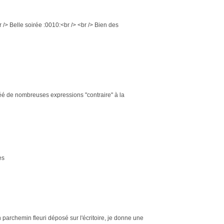
 /> Belle soirée :0010:<br /> <br /> Bien des
réé de nombreuses expressions "contraire" à la
es
r un parchemin fleuri déposé sur l'écritoire, je donne une