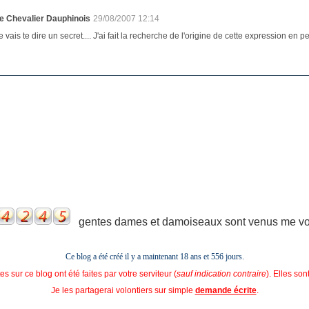
e Chevalier Dauphinois
29/08/2007 12:14
e vais te dire un secret.... J'ai fait la recherche de l'origine de cette expression en pensa
gentes dames et damoiseaux sont venus me voir
Ce blog a été créé il y a maintenant 18 ans et
556 jours.
s sur ce blog ont été faites par votre serviteur (
sauf indication contraire
). Elles so
Je les partagerai volontiers sur simple
demande écrite
.