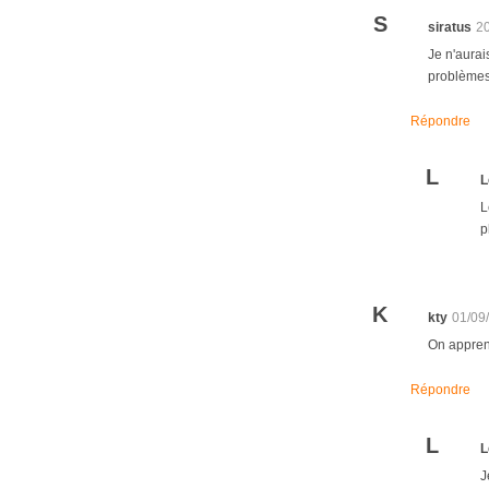
S
siratus
2
Je n'aurai
problèmes
Répondre
L
L
L
p
K
kty
01/09
On apprend
Répondre
L
L
J