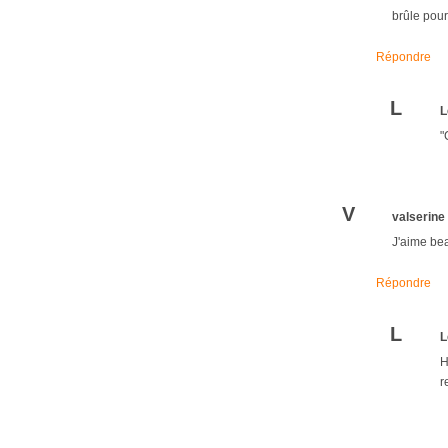
brûle pour
Répondre
L
L
"
V
valserine
J'aime bea
Répondre
L
L
H
r