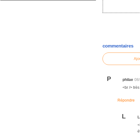
commentaires
Ajo
P
philae
08
<br /> trè
Répondre
L
L
<
é