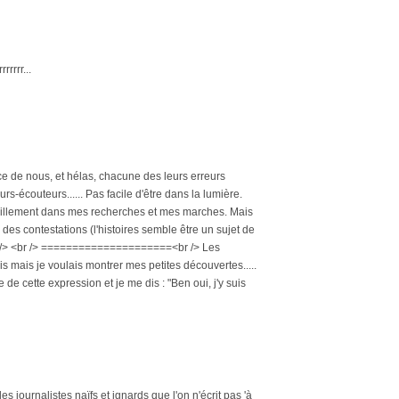
rrrr...
ce de nous, et hélas, chacune des leurs erreurs
rs-écouteurs...... Pas facile d'être dans la lumière.
nquillement dans mes recherches et mes marches. Mais
 des contestations (l'histoires semble être un sujet de
.<br /> <br /> =====================<br /> Les
is mais je voulais montrer mes petites découvertes.....
 de cette expression et je me dis : "Ben oui, j'y suis
 journalistes naïfs et ignards que l'on n'écrit pas 'à