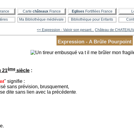
rance
Carte
châteaux
France
Eglises
Fortifiées France
L
tères
Ma Bibliothèque médiévale
Bibliothèque pour Enfants
Cont
<< Expression - Valoir son pesant...
Château de CHATEAUVI
Expression - A Brûle Pourpoint
ème
u 21
siècle
:
nt
" signifie :
sé sans prévision, brusquement,
 dite sans lien avec la précédente
.
e.