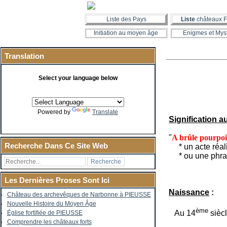
Liste des Pays
Liste
châteaux F
Initiation au moyen âge
Enigmes et Mys
Translation
Select your language below
Powered by
Translate
Signification a
"
A brûle pourpoi
Recherche Dans Ce Site Web
* un acte réali
* ou une phrase
Les Dernières Proses Sont Ici
Naissance
:
Château des archevêques de Narbonne à PIEUSSE
Nouvelle Histoire du Moyen Âge
ème
Au 14
siècl
Église fortifiée de PIEUSSE
Comprendre les châteaux forts