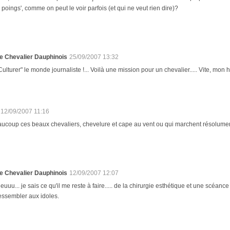
 poings', comme on peut le voir parfois (et qui ne veut rien dire)?
e Chevalier Dauphinois
25/09/2007 13:32
Culturer" le monde journaliste !... Voilà une mission pour un chevalier..... Vite, mon h
12/09/2007 11:16
ucoup ces beaux chevaliers, chevelure et cape au vent ou qui marchent résolument 
e Chevalier Dauphinois
12/09/2007 12:07
euuu... je sais ce qu'il me reste à faire..... de la chirurgie esthétique et une scéanc
essembler aux idoles.