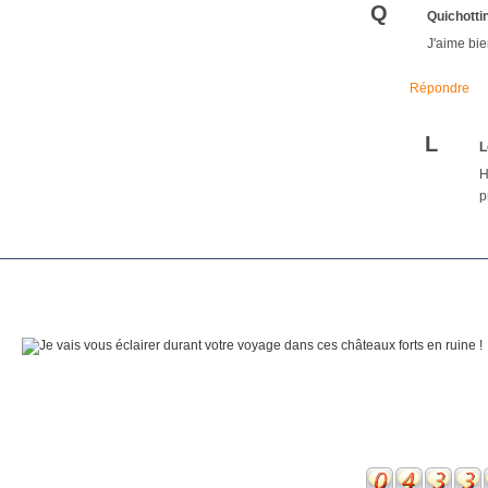
Q
Quichotti
J'aime bie
Répondre
L
L
H
p