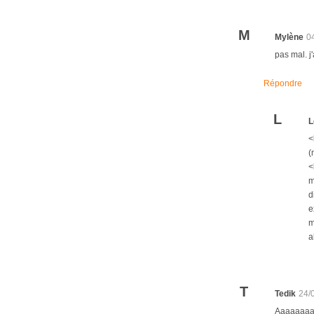
M
Mylène
0
pas mal. j'
Répondre
L
L
<
(
<
m
d
e
m
a
T
Tedik
24/
Aaaaaaaaah