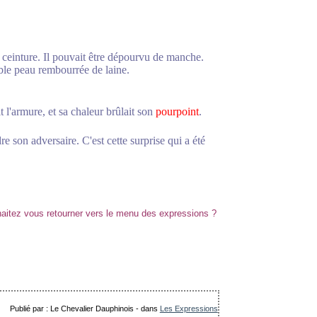
a ceinture. Il pouvait être dépourvu de manche.
uble peau rembourrée de laine.
 l'armure, et sa chaleur brûlait son
pourpoint
.
dre son adversaire. C'est cette surprise qui a été
Publié par : Le Chevalier Dauphinois
-
dans
Les Expressions