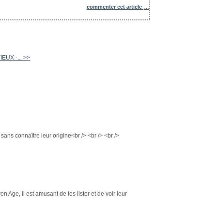
commenter cet article
…
EUX -... >>
 sans connaître leur origine<br /> <br /> <br />
Age, il est amusant de les lister et de voir leur