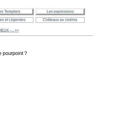
es Templiers
Les expressions
es et Légendes
Châteaux au cinéma
EUX -... >>