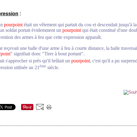
pression
:
un
pourpoint
était un vêtement qui partait du cou et descendait jusqu'à l
un soldat portait évidemment un
pourpoint
qui était constitué d'une do
ntion des armes à feu que cette expression apparaît.
reçevait une balle d'une arme à feu à courte distance, la balle traversait
rpoint
" signifiait donc "Tirer à bout portant".
it s'approcher si près qu'il brûlait un
pourpoint
, c'est qu'il a pu surpren
ème
ression utilisée au 21
siècle.