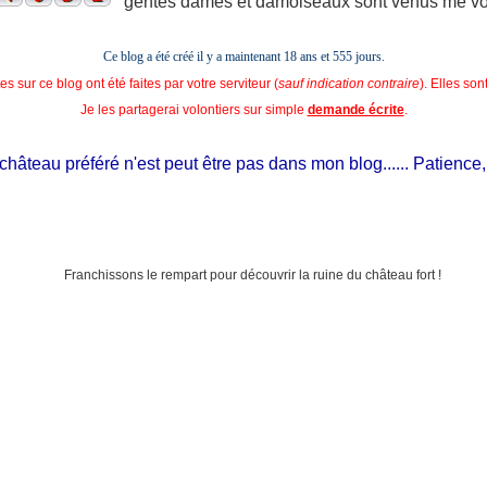
gentes dames et damoiseaux sont venus me voir
Ce blog a été créé il y a maintenant 18 ans et
555 jours.
s sur ce blog ont été faites par votre serviteur (
sauf indication contraire
). Elles so
Je les partagerai volontiers sur simple
demande écrite
.
teau préféré n'est peut être pas dans mon blog...... Patience, il est