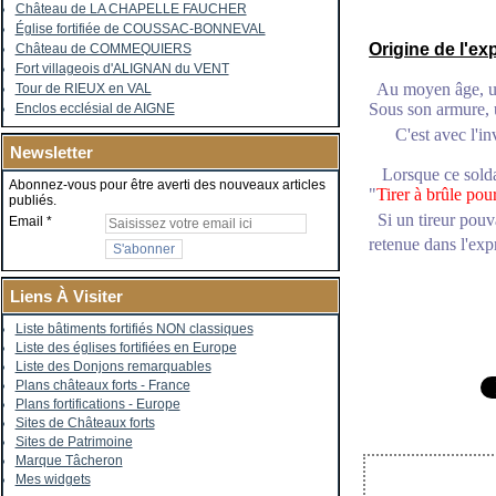
Château de LA CHAPELLE FAUCHER
Église fortifiée de COUSSAC-BONNEVAL
Origine de l'ex
Château de COMMEQUIERS
Fort villageois d'ALIGNAN du VENT
Au moyen âge, 
Tour de RIEUX en VAL
Sous son armure, 
Enclos ecclésial de AIGNE
C'est avec l'inve
Newsletter
Lorsque ce soldat 
Abonnez-vous pour être averti des nouveaux articles
"
Tirer à brûle pou
publiés.
Si un tireur pouva
Email
retenue dans l'exp
Liens À Visiter
Liste bâtiments fortifiés NON classiques
Liste des églises fortifiées en Europe
Liste des Donjons remarquables
Plans châteaux forts - France
Plans fortifications - Europe
Sites de Châteaux forts
Sites de Patrimoine
Marque Tâcheron
Mes widgets