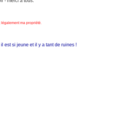
 - merci à tous.
nt légalement ma propriété.
 si jeune et il y a tant de ruines !