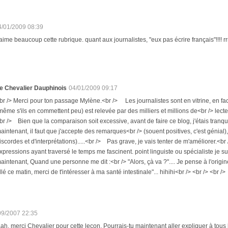
4/01/2009 08:39
aime beaucoup cette rubrique. quant aux journalistes, "eux pas écrire français"!!!! rrrrr
e Chevalier Dauphinois
04/01/2009 09:17
br /> Merci pour ton passage Mylène.<br /> Les journalistes sont en vitrine, en fa
même s'ils en commettent peu) est relevée par des milliers et millions de<br /> lecteu
br /> Bien que la comparaison soit excessive, avant de faire ce blog, j'étais tra
aintenant, il faut que j'accepte des remarques<br /> (souent positives, c'est génial),
iscordes et d'interprétations).....<br /> Pas grave, je vais tenter de m'améliorer
xpressions ayant traversé le temps me fascinent. point linguiste ou spécialiste je su
aintenant, Quand une personne me dit :<br /> "Alors, çà va ?".... Je pense à l'origine
llé ce matin, merci de t'intéresser à ma santé intestinale"... hihihi<br /> <br /> <br />
09/2007 22:35
, merci Chevalier pour cette leçon. Pourrais-tu maintenant aller expliquer à tous les