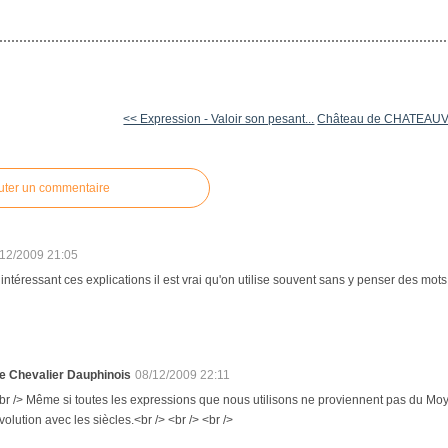
<< Expression - Valoir son pesant...
Château de CHATEAUVI
uter un commentaire
/12/2009 21:05
s intéressant ces explications il est vrai qu'on utilise souvent sans y penser des mots
e Chevalier Dauphinois
08/12/2009 22:11
br /> Même si toutes les expressions que nous utilisons ne proviennent pas du Moyen 
volution avec les siècles.<br /> <br /> <br />