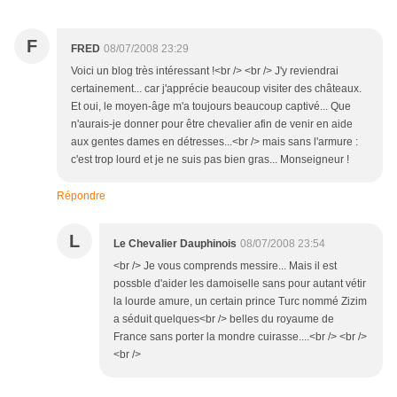
F
FRED
08/07/2008 23:29
Voici un blog très intéressant !<br /> <br /> J'y reviendrai
certainement... car j'apprécie beaucoup visiter des châteaux.
Et oui, le moyen-âge m'a toujours beaucoup captivé... Que
n'aurais-je donner pour être chevalier afin de venir en aide
aux gentes dames en détresses...<br /> mais sans l'armure :
c'est trop lourd et je ne suis pas bien gras... Monseigneur !
Répondre
L
Le Chevalier Dauphinois
08/07/2008 23:54
<br /> Je vous comprends messire... Mais il est
possble d'aider les damoiselle sans pour autant vétir
la lourde amure, un certain prince Turc nommé Zizim
a séduit quelques<br /> belles du royaume de
France sans porter la mondre cuirasse....<br /> <br />
<br />