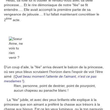
Hélas, sa folie lui fit oublier le rendez-vous avec sa belle
princesse.... Et le rire démoniaque de notre "fée" se fit
entendre..... Elle avait accompli la première partie de sa
vengeance de jalousie.... Il lui fallait maintenant concrétiser le
ème
2
acte.
D'un coup d'aile, la "fée" arriva devant le balcon de la princesse,
où ses yeux bleus scrutaient l'horizon dans l'espoir de voir l'être
aimé (
Quel beau moment l'attente de l'aimant, n'est ce pas
mesdames
!).
Rien, personne, point de destrier, point de pourpoint,
aucun chapeau au panache blanc !
La "fée" jubile, et avec des yeux brillants elle explique à la
princesse que son aimant a préféré la chasse aux trésors à la
chasse aux bisous. Est ce les yeux lumineux, ou le ton narquois