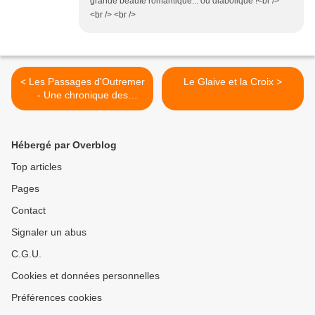
grande beauté romantique... ou diabolique !<br />
<br /> <br />
< Les Passages d'Outremer
Le Glaive et la Croix >
- Une chronique des
croisades
Hébergé par Overblog
Top articles
Pages
Contact
Signaler un abus
C.G.U.
Cookies et données personnelles
Préférences cookies