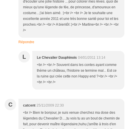
d'écouter une jolie histoire ... pour colorer mes rêves. quoi de
mieux qu'une légende de fée, de princesse, d'amoureux en
costume... j'ai bien aimé. :)<br /> <br /> Je te souhaite une
excellente année 2011 et une très bonne santé pour toi et tes
proches.<br /> <br /> A bientôt :)<br /> Martine<br /> <br /> <br
/>
Répondre
L
Le Chevalier Dauphinois
04/01/2011 13:14
<br /> <br /> Souvent dans les contes ayant comme
thème un château, l'histoire se termine mal... Est ce
la ruine qui crée cette non Happy end ?<br /> <br />
<br /> <br />
C
catcent
25/11/2009 22:30
<br /> Bien le bonjour, je suis venue cherchez ma dose des
légendes du Chevalier D....,tu vois tu as un bout de chemin de
fait, pour devenir maître légendaire,huhu j'arrête à trois d'en