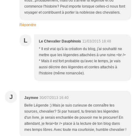
vous...probablement, mais où s'arrête la légende et où
commence l'histoire? Peut importe lorsque celles-ci nous font
voyager et contribuent à porter la noblesse des chevaliers.
Répondre
L
Le Chevalier Dauphinois
11/03/2015 18:48
* Il est vrai qu'à la création du blog, j'ai souhaité ne
mettre que les légendes attachées à une ruine.<br />
* Mais il est fort probable qu'avec le temps, je vais
aussi décrire des légendes et contes attachés à
l'histoire (même romancée).
J
Jaymee
30/07/2013 16:40
Belle Légende :) Mais je suis curieuse de connaître tes
sources, chevalier? Si par hasard, tu tirerais tes légendes
d'un livre, je serais enchantée de pouvoir me le procurer! En
attendant, je ferai<br /> place à la lecture de ton blog dans
mes temps libres. Avec toute ma courtoisie, humble chevalier !