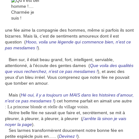
une fée aime la compagnie des hommes, même si parfois ils sont
bizarres. Mais là, c'est de sentiments amoureux dont il est
question (
Hooo, voila une légende qui commence bien, n'est ce
pas mesdames !
).
Bien sur, il était beau grand, fort, intelligent, serviable,
attentionné, à l'écoute des gentes dames (
Que voila des qualités
que vous recherchez, n'est ce pas mesdames !
), et avec des
yeux d'un bleu irréel. Vous comprenez que notre fée ne pouvait
que tomber en amour.
Mais (
Hé oui, il y a toujours un MAIS dans les histoires d'amour
,
n'est ce pas mesdames !
) cet homme parfait en aimait une autre
:
.
La princesse blonde et réelle du village voisin
Notre belle fée ne savait que faire et, secrètement, se mit à
pleurer, à pleurer, à pleurer, à pleurer (
j'arrête là sinon je vais
noyer la page
).
Ses larmes transformèrent doucement notre bonne fée en
petite espiècle puis en...... (
Devinez !
).