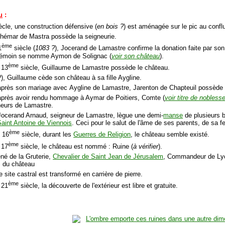
u
:
ècle, une construction défensive (
en bois ?
) est aménagée sur le pic au confl
hémar de Mastra possède la seigneurie.
ème
1
siècle (
1083 ?
), Jocerand de Lamastre confirme la donation faite par son
émoin se nomme Aymon de Solignac (
voir son château
).
ème
 13
siècle, Guillaume de Lamastre possède le château.
?), Guillaume cède son château à sa fille Aygline.
après son mariage avec Aygline de Lamastre, Jarenton de Chapteuil possède 
après avoir rendu hommage à Aymar de Poitiers, Comte (
voir titre de nobless
neurs de Lamastre.
Jocerand Arnaud, seigneur de Lamastre, lègue une demi-
manse
de plusieurs b
Saint Antoine de Viennois
. Ceci pour le salut de l'âme de ses parents, de sa 
ème
u 16
siècle, durant les
Guerres de Religion
, le château semble existé.
ème
 17
siècle, le château est nommé : Ruine (
à vérifier
).
né de la Gruterie,
Chevalier de Saint Jean de Jérusalem
, Commandeur de Lyon
s du château
e site castral est transformé en carrière de pierre.
ème
 21
siècle, la découverte de l'extérieur est libre et gratuite.