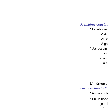
Premières constat
* Le site ca
- A dr
- Au 
- A g
* J'ai besoin
- La r
- La 
- La 
L'intérieur
:
Les premiers indi
* Arrivé sur
* En un bond
........ je s