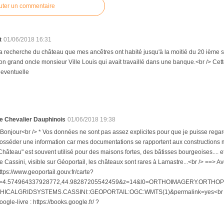
uter un commentaire
t
01/06/2018 16:31
la recherche du château que mes ancêtres ont habité jusqu'à la moitié du 20 ième siè
n grand oncle monsieur Ville Louis qui avait travaillé dans une banque.<br /> Ce
 eventuelle
e Chevalier Dauphinois
01/06/2018 19:38
 Bonjour<br /> * Vos données ne sont pas assez explicites pour que je puisse regar
osséder une information car mes documentations se rapportent aux constructions méd
Château" est souvent utilisé pour des maisons fortes, des bâtisses bourgeoises.... e
e Cassini, visible sur Géoportail, les châteaux sont rares à Lamastre...<br /> ==> A
ttps://www.geoportail.gouv.fr/carte?
=4.574964337928772,44.98287205542459&z=14&l0=ORTHOIMAGERY.ORTH
HICALGRIDSYSTEMS.CASSINI::GEOPORTAIL:OGC:WMTS(1)&permalink=yes<br /> .<b
oogle-livre : https://books.google.fr/ ?