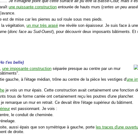
......
Je n'imagine point que cette surface ait pu être la Basse-Cour, mais il 
araît
une puissante construction
entourée de hauts murs (
certes un peu aras
j'avance.
e est de mise car les pierres au sol roule sous mes pieds.
 la végétation,
un mur très arasé
me révèle son épaisseur. Je suis face à une
urne (
donc face au Sud-Ouest
), pour découvrir deux imposants bâtiments. Et r
Ho t'es belle)
i,
une imposante construction
séparée presque au centre par un mur
bâtiments".
tie gauche, à l'étage médian, trône au centre de la pièce les vestiges d'
une i
che
je vois un mur épais. Cette construction avait certainement une fonction d
nts trous de forme carrée ont certainement reçu les poutres d'une plancher.
je remarque un mur en retrait. Ce devait être l'étage supérieur du bâtiment.
érieur
est passionnant. Je vois :
entre, le conduit de cheminée.
rénelage.
roite, aussi épais que son symétrique à gauche, porte
les traces d'une ouvert
ent de droite.