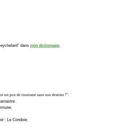
"Peychelard" dans
mon dictionnaire
.
ire un peu de tourisme sans son destrier !
".
Lamastre.
ommune.
mé : Le Condoie.