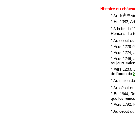
Histoire du châtea
ème
* Au 10
si
* En 1082, Ad
* A la fin du 1
Romans. Le t
* Au début du
* Vers 1220 (
* Vers 1224, 
* Vers 1246, 
toujours seig
* Vers 1283, 
de l'ordre de
* Au milieu d
* Au début du
* En 1644, Re
que les ruine
* Vers 1792, l
* Au début du