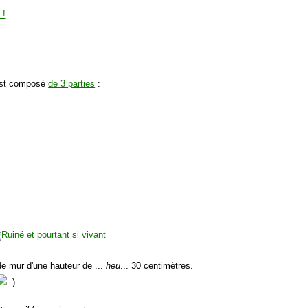
 est composé
de 3 parties
:
de mur d'une hauteur de ...
heu
... 30 centimètres.
)......