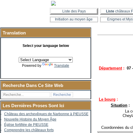
Liste des Pays
Liste
châteaux F
Initiation au moyen âge
Enigmes et Mys
Translation
Select your language below
Powered by
Translate
Département
:
07 
Recherche Dans Ce Site Web
Le bourg
:
Situation
:
Les Dernières Proses Sont Ici
La co
Château des archevêques de Narbonne à PIEUSSE
Cheyl
Nouvelle Histoire du Moyen Âge
Église fortifiée de PIEUSSE
Coordonnées du ch
Comprendre les châteaux forts