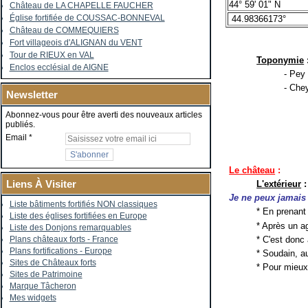
44° 59' 01" N
Château de LA CHAPELLE FAUCHER
Église fortifiée de COUSSAC-BONNEVAL
44.98366173°
Château de COMMEQUIERS
Fort villageois d'ALIGNAN du VENT
Tour de RIEUX en VAL
Toponymie
Enclos ecclésial de AIGNE
- Pey
- Che
Newsletter
Abonnez-vous pour être averti des nouveaux articles
publiés.
Email
Le château
:
Liens À Visiter
L'extérieur
:
Je ne peux jamais 
Liste bâtiments fortifiés NON classiques
* En prenan
Liste des églises fortifiées en Europe
* Après un a
Liste des Donjons remarquables
* C'est donc 
Plans châteaux forts - France
Plans fortifications - Europe
* Soudain, a
Sites de Châteaux forts
* Pour mieux
Sites de Patrimoine
Marque Tâcheron
Mes widgets