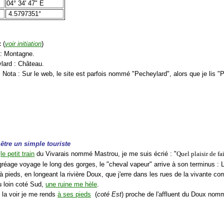
04° 34' 47" E
4.5797351°
:
(
voir initiation
)
 : Montagne.
ylard : Château.
Nota : Sur le web, le site est parfois nommé "Pecheylard", alors que je lis 
être un simple touriste
t
le petit train
du Vivarais nommé Mastrou, je me suis écrié : "
Quel plaisir de fa
gréage voyage le long des gorges, le "cheval vapeur" arrive à son terminus : 
à pieds, en longeant la rivière Doux, que j'erre dans les rues de la vivante c
u loin coté Sud,
une ruine me hèle
.
 la voir je me rends
à ses pieds
(
coté Est
) proche de l'affluent du Doux nom