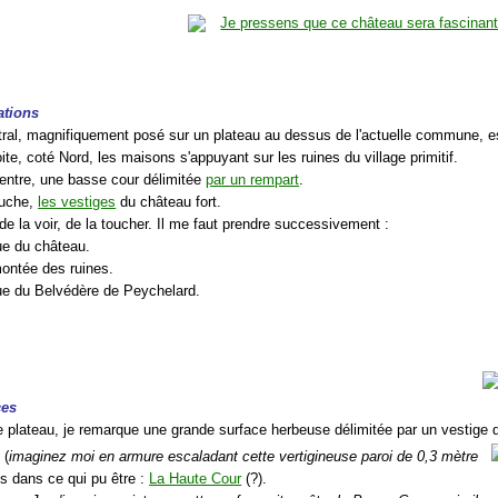
ations
stral, magnifiquement posé sur un plateau au dessus de l'actuelle commune,
oite, coté Nord, les maisons s'appuyant sur les ruines du village primitif.
centre, une basse cour délimitée
par un rempart
.
auche,
les vestiges
du château fort.
 de la voir, de la toucher. Il me faut prendre successivement :
ue du château.
montée des ruines.
rue du Belvédère de Peychelard.
ces
 le plateau, je remarque une grande surface herbeuse délimitée par un vestige 
 (
imaginez moi en armure escaladant cette vertigineuse paroi de 0,3 mètre
uis dans ce qui pu être :
La Haute Cour
(?).