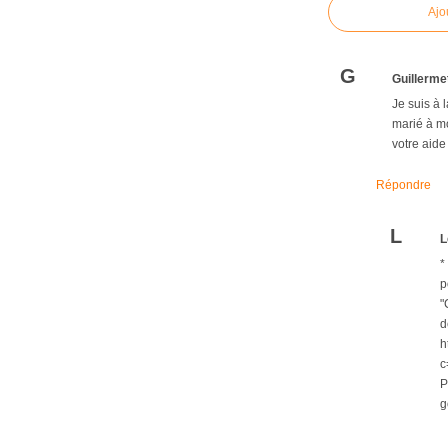
Ajo
G
Guillerme
Je suis à 
marié à mo
votre aide
Répondre
L
L
*
p
"
d
h
c
P
g