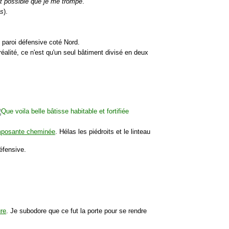
est possible que je me trompe
.
és
).
 paroi défensive coté Nord.
éalité, ce n'est qu'un seul bâtiment divisé en deux
mposante cheminée
. Hélas les piédroits et le linteau
éfensive.
ure
. Je subodore que ce fut la porte pour se rendre