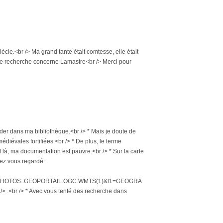
cle.<br /> Ma grand tante était comtesse, elle était
tte recherche concerne Lamastre<br /> Merci pour
der dans ma bibliothèque.<br /> * Mais je doute de
iévales fortifiées.<br /> * De plus, le terme
t là, ma documentation est pauvre.<br /> * Sur la carte
vez vous regardé :
OPHOTOS::GEOPORTAIL:OGC:WMTS(1)&l1=GEOGRA
r /> * Avec vous tenté des recherche dans