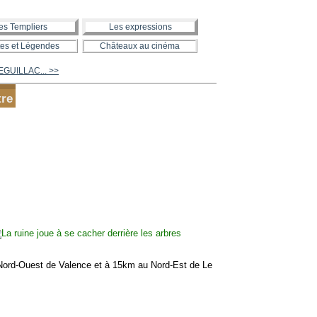
es Templiers
Les expressions
es et Légendes
Châteaux au cinéma
LEGUILLAC... >>
re
ord-Ouest de Valence et à 15km au Nord-Est de Le