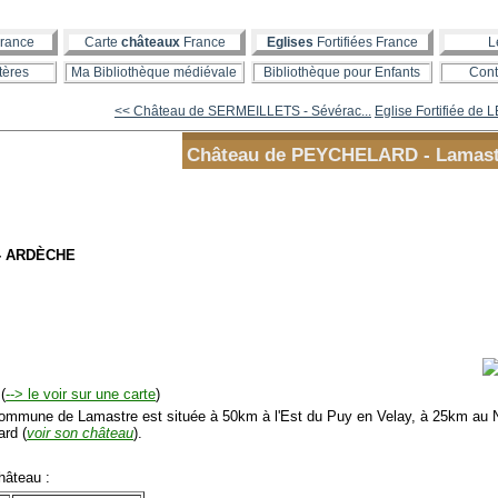
rance
Carte
châteaux
France
Eglises
Fortifiées France
L
tères
Ma Bibliothèque médiévale
Bibliothèque pour Enfants
Cont
<< Château de SERMEILLETS - Sévérac...
Eglise Fortifiée de 
Château de PEYCHELARD - Lamast
- ARDÈCHE
(
--> le voir sur une carte
)
mmune de Lamastre est située à 50km à l'Est du Puy en Velay, à 25km au N
ard (
voir son château
).
âteau :