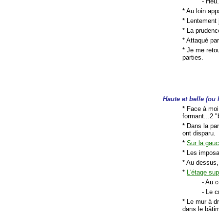
- Heu.
* Au loin app
* Lentement 
* La prudenc
* Attaqué par
* Je me reto
parties.
Haute et belle (ou 
* Face à mo
formant...2 "
* Dans la par
ont disparu.
*
Sur la gau
* Les imposa
* Au dessus, 
*
L'étage sup
- Au c
- Le c
* Le mur à d
dans le bâtim