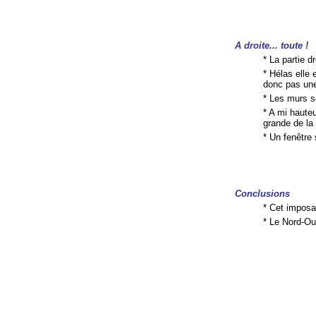
A droite... toute !
* La partie d
* Hélas elle 
donc pas une
* Les murs s
* A mi haute
grande de la
* Un fenêtre
Conclusions
* Cet imposa
* Le Nord-Ou