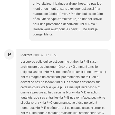
universitaire, ni la rigueur d'une thèse, ne pas tout
montrer ou montrer sans expliquer est aussi "ma
marque de fabrique".<br /> *** Mon but est de faire
découvrir ce type d'architecture, de donner l'envie
pour une promenade découverte.<br /> Nota :
Raison vous avez pour le chevet..... De suite je
corrige. Merci.
P
Pierrote
30/11/2017 15:51
L a vue de cette église est pour me plaire.<br /> E st son
architecture des plus guerrière,<br /> G ommant ainsi le
religieux aspect (<br /> U ne pensée qu’avoir je ne devrais…).
<br /> I mage d’un castel fort, par moments,<br /> L ‘on a
devant ce bâti possédant<br /> L es mêmes défenses sur
certains côtés.<br /> A i-je le plus aimé repli mirer.<br /> C
omme il procure au lieu sécurité !<br /> <br /> D éception,
toutefois, que ses entrailles<br /> E ntrevoir n’ayez pu, même
si détails<br /> <br /> C oncernant cette pièce ne soient
nombreux.<br /> E n général, est-ce espace assez « creux »,
<br /> R ien pour le meubler, mais me siet ambiance<br /> C