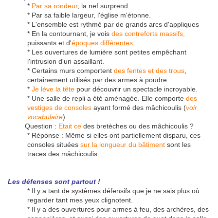
*
Par sa rondeur
, la nef surprend.
* Par sa faible largeur, l'église m'étonne.
* L'ensemble est rythmé par de grands arcs d'appliques
* En la contournant, je vois
des contreforts massifs,
puissants et d'
époques différentes
.
* Les ouvertures de lumière sont petites empêchant
l'intrusion d'un assaillant.
* Certains murs comportent
des fentes et des trous
,
certainement utilisés par des armes à poudre.
*
Je lève la tête
pour découvrir un spectacle incroyable.
* Une salle de repli a été aménagée. Elle comporte
des
vestiges de consoles
ayant formé des mâchicoulis (
voir
vocabulaire
).
Question :
Etait ce
des bretèches ou des mâchicoulis ?
* Réponse : Même si elles ont partiellement disparu, ces
consoles situées
sur la longueur du bâtiment
sont les
traces des mâchicoulis.
Les défenses sont partout !
* Il y a tant de systèmes défensifs que je ne sais plus où
regarder tant mes yeux clignotent.
* Il y a des ouvertures pour armes à feu, des archères, des