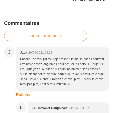
Commentaires
Ajouter un commentaire
J
Jack
29/09/2021 03:08
Encore une fois, j'ai été trop pressé ! Je me souviens pourtant
être resté assez longtemps pour scruter les détails.. Toujours
est il que j'en ai oubliés plusieurs, notamment les consoles
sur le clocher et l'ouverture carrée de l'avant chœur, côté sud.
<br /> <br /> "Le chœur roman à chevet plat" ... mais, le chevet
n'est pas plat, il est semi-circulaire ??
Répondre
L
Le Chevalier Dauphinois
23/03/2023 11:33