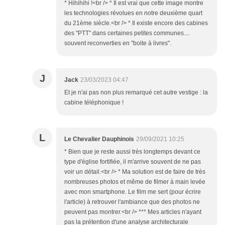
* Hihihihi !<br /> * Il est vrai que cette image montre
les technologies révolues en notre deuxième quart
du 21ème siècle.<br /> * Il existe encore des cabines
des "PTT" dans certaines petites communes....
souvent reconverties en "boite à livres".
J
Jack
23/03/2023 04:47
Et je n'ai pas non plus remarqué cet autre vestige : la
cabine téléphonique !
L
Le Chevalier Dauphinois
29/09/2021 10:25
* Bien que je reste aussi très longtemps devant ce
type d'église fortifiée, il m'arrive souvent de ne pas
voir un détail.<br /> * Ma solution est de faire de très
nombreuses photos et même de filmer à main levée
avec mon smartphone. Le film me sert (pour écrire
l'article) à retrouver l'ambiance que des photos ne
peuvent pas montrer.<br /> *** Mes articles n'ayant
pas la prétention d'une analyse architecturale