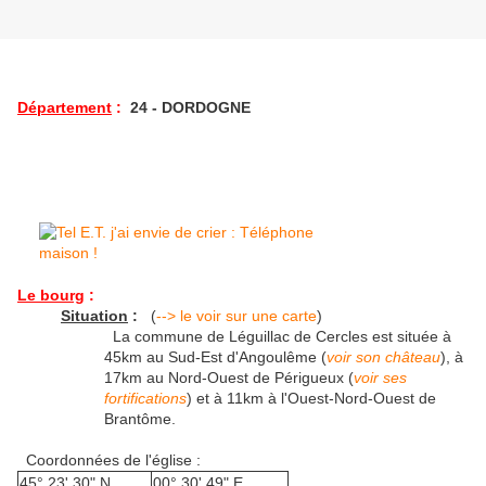
Département
:
24 - DORDOGNE
Le bourg
:
Situation
:
(
--> le voir sur une carte
)
La commune de Léguillac de Cercles est située à
45km au Sud-Est d'Angoulême (
voir son château
), à
17km au Nord-Ouest de Périgueux (
voir ses
fortifications
) et à 11km à l'Ouest-Nord-Ouest de
Brantôme.
Coordonnées de l'église :
45° 23' 30" N
00° 30' 49" E