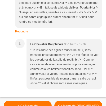
ombinant austérité et confiance,<br /> L es ouvertures de guet
et tir étant,<br /> E n fait, seuls attributs visibles. Pourtant<br />
S uis-je, en ces salles, sensible à ce « néant ».<br /> <br /> P
our sûr, sabre et goupillon surent encore<br /> S ‘unir pour
rendre ce moutier très fort.
Répondre
L
Le Chevalier Dauphinois
30/11/2017 17:32
* Je les adore ces églises tout en hauteur, sans
transept, presque brutes.<br /> * Je me régale de voir
les ouvertures de la salle de repli.<br /> * Comme
ces siècles devaient être terrifiants pour aménager
comme cela les bâtiments fortifiés.<br /> .<br /> **
Sur le web, j'ai vu des images des entrailles.<br /> **
Il n'est pas possible de monter dans la salle de repli.
<br /> ** Nef et chœur sont assez classiques.
< Château de
Château de PEYCHELARD