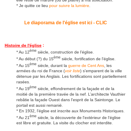
elle reste de marbre (
ou de plâtre
) à ma sollicitation.
* Je quitte ce lieu
pour suivre la lumière
.
Le diaporama de l'église est ici - CLIC
Histoire de l'église
:
ème
* Au 12
siècle, construction de l'église.
ème
* Au début (?) du 15
siècle, fortification de l'église.
ème
* Au 15
siècle, durant la
guerre de Cent Ans
, les
armées du roi de France (
voir liste
) s'emparent de la ville
détenue par les Anglais. Les fortifications sont partiellement
rasées.
ème
* Au 19
siècle, effondrement de la façade et de la
moitié de la première travée de la nef. L’architecte Vauthier
rebâtie la façade Ouest dans l'esprit de la Saintonge. Le
portail est aussi remanié.
* En 1932, l'église est inscrite aux Monuments Historiques.
ème
* Au 21
siècle, la découverte de l'extérieur de l'église
est libre et gratuite. La visite du clocher est interdite.