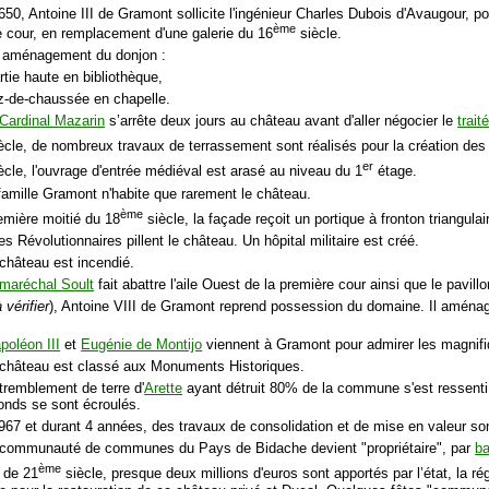
1650, Antoine III de Gramont sollicite l'ingénieur Charles Dubois d'Avaugour, p
ème
e cour, en remplacement d'une galerie du 16
siècle.
, aménagement du donjon :
rtie haute en bibliothèque,
ez-de-chaussée en chapelle.
Cardinal Mazarin
s’arrête deux jours au château avant d'aller négocier le
trai
ècle, de nombreux travaux de terrassement sont réalisés pour la création des 
er
ècle, l'ouvrage d'entrée médiéval est arasé au niveau du 1
étage.
 famille Gramont n'habite que rarement le château.
ème
remière moitié du 18
siècle, la façade reçoit un portique à fronton triangulai
es Révolutionnaires pillent le château. Un hôpital militaire est créé.
 château est incendié.
 maréchal Soult
fait abattre l'aile Ouest de la première cour ainsi que le pavi
à vérifier
), Antoine VIII de Gramont reprend possession du domaine. Il aména
poléon III
et
Eugénie de Montijo
viennent à Gramont pour admirer les magnifiq
 château est classé aux Monuments Historiques.
 tremblement de terre d'
Arette
ayant détruit 80% de la commune s'est ressenti
onds se sont écroulés.
 1967 et durant 4 années, des travaux de consolidation et de mise en valeur son
a communauté de communes du Pays de Bidache devient "propriétaire", par
ba
ème
 de 21
siècle, presque deux millions d'euros sont apportés par l’état, l