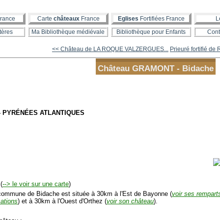
rance
Carte
châteaux
France
Eglises
Fortifiées France
L
tères
Ma Bibliothèque médiévale
Bibliothèque pour Enfants
Cont
<< Château de LA ROQUE VALZERGUES...
Prieuré fortifié 
Château GRAMONT - Bidache
 - PYRÉNÉES ATLANTIQUES
(
--> le voir sur une carte
)
mmune de Bidache est située à 30km à l'Est de Bayonne (
voir ses rempart
ications
) et à 30km à l'Ouest d'Orthez (
voir son château
).