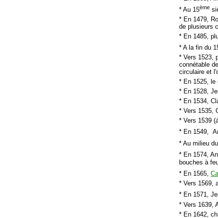
ème
* Au 15
si
* En 1479, Ro
de plusieurs c
* En 1485, pl
* A la fin du 1
* Vers 1523, 
connétable de
circulaire et 
* En 1525, le
* En 1528, Je
* En 1534, Cl
* Vers 1535, 
* Vers 1539 (
* En 1549, An
* Au milieu d
* En 1574, An
bouches à fe
* En 1565,
Ca
* Vers 1569, 
* En 1571, Je
* Vers 1639, 
* En 1642, cha