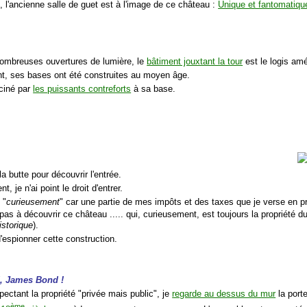
 l'ancienne salle de guet est à l'image de ce château :
Unique et fantomatiqu
ombreuses ouvertures de lumière, le
bâtiment jouxtant la tour
est le logis am
, ses bases ont été construites au moyen âge.
sciné par
les puissants contreforts
à sa base.
la butte pour découvrir l'entrée.
, je n'ai point le droit d'entrer.
 "
curieusement
" car une partie de mes impôts et des taxes que je verse en
pas à découvrir ce château ..... qui, curieusement, est toujours la propriété d
istorique
).
'espionner cette construction.
, James Bond !
pectant la propriété "privée mais public", je
regarde au dessus du mur
la porte
ème