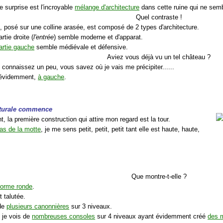
e surprise est l'incroyable
mélange d'architecture
dans cette ruine qui ne semb
Quel contraste !
, posé sur une colline arasée, est composé de 2 types d'architecture.
artie droite (
l'entrée
) semble moderne et d'apparat.
artie gauche
semble médiévale et défensive.
Aviez vous déjà vu un tel château ?
 connaissez un peu, vous savez où je vais me précipiter......
.. évidemment,
à gauche
.
cturale commence
 la première construction qui attire mon regard est la tour.
bas de la motte
, je me sens petit, petit, petit tant elle est haute, haute,
Que montre-t-elle ?
forme ronde
.
 talutée.
ède
plusieurs canonnières
sur 3 niveaux.
, je vois de
nombreuses consoles
sur 4 niveaux ayant évidemment créé
des 