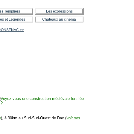
es Templiers
Les expressions
es et Légendes
Châteaux au cinéma
de RONSENAC >>
s
), à 30km au Sud-Sud-Ouest de Dax (
voir ses