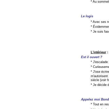
* Au sommet,
Le logis
* Avec ses n
* Évidemment
* Je suis fa
L'intérieur
:
Est il ouvert ?
* J'escalade 
* Curieusement
* J'ose écrire
m'autorisent 
siècle (
voir h
* Je décide d
Appelez moi Bond
* Tout en res