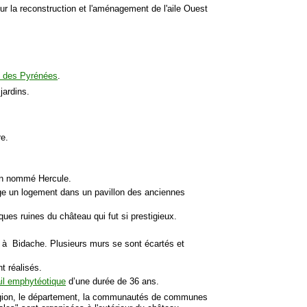
our la reconstruction et l'aménagement de l'aile Ouest
té des Pyrénées
.
jardins.
re.
llon nommé Hercule.
ge un logement dans un pavillon des anciennes
ues ruines du château qui fut si prestigieux.
 à Bidache. Plusieurs murs se sont écartés et
t réalisés.
il emphytéotique
d’une durée de 36 ans.
a région, le département, la communautés de communes