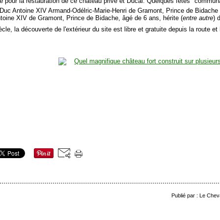
 pour la restauration de ce château privé et Ducal. Quelques fêtes "communal
 Duc Antoine XIV Armand-Odélric-Marie-Henri de Gramont, Prince de Bidache
Antoine XIV de Gramont, Prince de Bidache, âgé de 6 ans, hérite (
entre autre
) 
cle, la découverte de l'extérieur du site est libre et gratuite depuis la route et 
Publié par : Le Chev