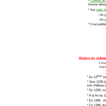
*
L'entrée du
femme allong
* Sur
cette 
- Un
p
- Un
v
* Il est préf
Histoire du châtea
L'his
toujo
ème
* Au 12
si
* Vers 1229 (
son château e
* En 1250, su
* A la fin du 1
* En 1385, A
* En 1389, A