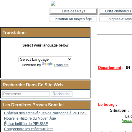
Liste des Pays
Liste
châteaux F
Initiation au moyen âge
Enigmes et Mys
Translation
Select your language below
Powered by
Translate
Département
:
64
Recherche Dans Ce Site Web
Le bourg
:
Les Dernières Proses Sont Ici
Situation
:
Château des archevêques de Narbonne à PIEUSSE
La co
Nouvelle Histoire du Moyen Âge
fortif
Église fortifiée de PIEUSSE
Comprendre les châteaux forts