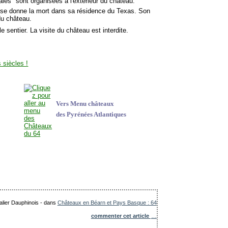
es" sont organisées à l'extérieur du château.
 se donne la mort dans sa résidence du Texas. Son
du château.
le sentier. La visite du château est interdite.
Vers Menu châteaux
des Pyrénées Atlantiques
alier Dauphinois
-
dans
Châteaux en Béarn et Pays Basque : 64
commenter cet article
…