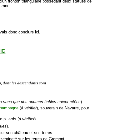
'un fronton triangulaire possédant deux statues de
ramont.
vais donc conclure ici.
LIC
s, dont les descendants sont
es sans que des sources fiables soient citées
).
 Champagne
(
à vérifier
), souverain de Navarre, pour
e pillards (
à vérifier
).
gues
).
our son château et ses terres.
uzeraineté sur les terres de Gramont.