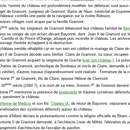
ècle, l'entrée du château est profondément modifiée. les défenses sont aussi 
ger de Gramont, (
seigneur de Gramont, Baron de Haux, sénéchal de Guyenne
hâteaux contrôle une partie de la navigation sur la rivière Bidouze.
usieurs villages sont acquis par la famille Gramont.
ème
5
siècle, les seigneurs de Gramont délaissent leur château familial de
Ber
pour se venger de son échec devant Bayonne, dont Jean II de Gramont est le
 Castille et du Prince d'Orange, attaque puis incendie le château. Les archi
l'ouvrage d'entrée échappent à la destruction.
 château semble réhabilité car en son sein est célébré le mariage de Claire 
an II de Gramont décède sans héritier. Claire de Gramont, sa sœur, récupèr
aire de Gramont acquiert la seigneurie de Guiche (
voir son château
). La puis
Charles de Gramont, archevêque de Bordeaux et oncle de Claire, demande à Gab
à vérifier
), d'autres travaux d'agrandissement sont réalisés : Fermeture de la co
er
toine I
de Gramont, fils de Claire, épouse Hélène de Clermont.
ème
er
u 16
siècle (
1560 ?
), à la mort de sa mère, Antoine I
de Gramont devient 
er
toine I
mentionne la présence de
boulevards
et d'autres systèmes défensifs
u parsèment le château.
therine de Médicis
et son fils
Charles IX
, de retour de Bayonne, séjournent au
amélioration des systèmes défensifs autour du château.
anne d'Albret déclare le protestantisme comme la religion officielle du Béarn. 
Antoine II de Gramont demande, à l'architecte Louis de Milhet, l'élévation du p
ngement d'architecture de l'escalier du pavillon.