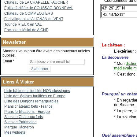
Coordonnées du ch
Château de LA CHAPELLE FAUCHER
43° 29' 15" N
Église fortifiée de COUSSAC-BONNEVAL
Château de COMMEQUIERS
43.4875211°
Fort villageois d'ALIGNAN du VENT
Tour de RIEUX en VAL
Enclos ecclésial de AIGNE
Newsletter
Le château
:
L'extérieur
:
Abonnez-vous pour être averti des nouveaux articles
publiés.
La découverte
Email
* Mon
dictio
médiévale m'
* C'est donc
Liens À Visiter
Liste bâtiments fortifiés NON classiques
Pourquoi un châtea
Liste des églises fortifiées en Europe
* En regarda
Liste des Donjons remarquables
de Bidache.
Plans châteaux forts - France
* La pierre, 
Plans fortifications - Europe
* La solution
Sites de Châteaux forts
Sites de Patrimoine
Marque Tâcheron
Mes widgets
Quel assemblage d