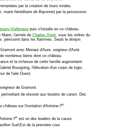
remaniées par la création de tours rondes.
, maire héréditaire de Bayonne
) par la possession
gouey-Viellenave
puis s'installe en ce château.
 Maire, l'armée de
Charles Quint
, sous les ordres du
ves périssent dans les flammes. Seuls le donjon
de Gramont avec Menaut d'Aure, seigneur d'Asté.
e de nombreux biens dont ce château.
sance et la richesse de cette famille augmentent.
riel Bourgoing, l'élévation d'un corps de logis.
ur de l'aile Ouest.
seigneur de Gramont.
 permettant de résister aux boulets de canon. Des
er
 château sur l'invitation d'Antoine I
.
er
Antoine I
est un des leaders de la cause.
avillon Sud-Est de la première cour.