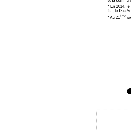
et la commune
* En 2014, le
fils, le Duc 
ème
* Au 21
siè