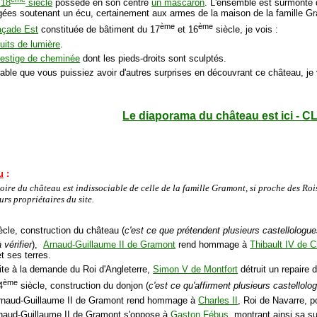
 18
siècle
possède en son centre
un mascaron
. L'ensemble est surmonté d
ées soutenant un écu, certainement aux armes de la maison de la famille G
ème
ème
façade Est
constituée de bâtiment du 17
et 16
siècle, je vois :
uits de lumière
.
estige de cheminée
dont les pieds-droits sont sculptés.
érable que vous puissiez avoir d'autres surprises en découvrant ce château, je 
Le diaporama du château est ici - C
u
:
toire du château est indissociable de celle de la famille Gramont, si proche des Roi
urs propriétaires du site.
ècle, construction du château (
c'est ce que prétendent plusieurs castellologu
à vérifier
),
Arnaud-Guillaume II de Gramont
rend hommage à
Thibault IV de
t ses terres.
ite à la demande du Roi d'Angleterre,
Simon V de Montfort
détruit un repaire d
ème
4
siècle, construction du donjon (
c'est ce qu'affirment plusieurs castellolo
rnaud-Guillaume II de Gramont rend hommage à
Charles II
, Roi de Navarre, p
rnaud-Guillaume II de Gramont s'oppose à
Gaston Fébus
, montrant ainsi sa s