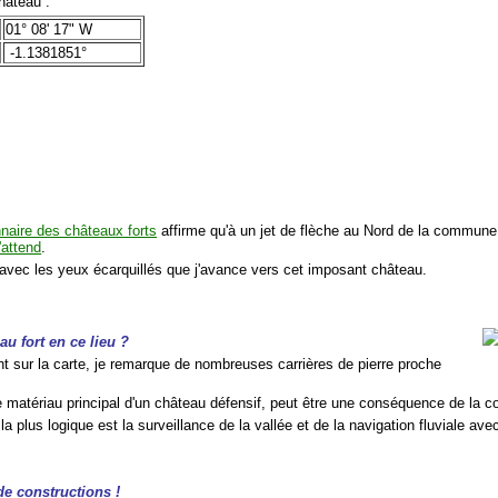
âteau :
01° 08' 17" W
-1.1381851°
nnaire des châteaux forts
affirme qu'à un jet de flèche au Nord de la commune
attend
.
 avec les yeux écarquillés que j'avance vers cet imposant château.
u fort en ce lieu ?
nt sur la carte, je remarque de nombreuses carrières de pierre proche
le matériau principal d'un château défensif, peut être une conséquence de la c
 la plus logique est la surveillance de la vallée et de la navigation fluviale ave
e constructions !