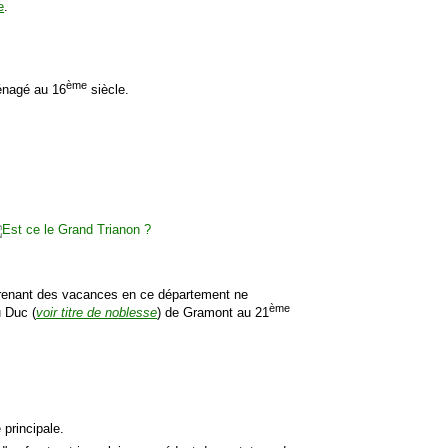
e
.
ème
énagé au 16
siècle.
 prenant des vacances en ce département ne
ème
u Duc (
voir titre de noblesse
) de Gramont au 21
 principale.