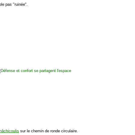
le pas "ruinée".
mâchicoulis
sur le chemin de ronde circulaire.