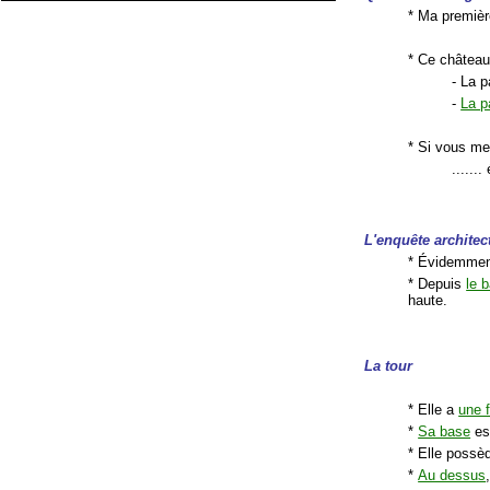
* Ma premièr
* Ce château
- La p
-
La p
* Si vous me
.....
L'enquête archite
* Évidemment,
* Depuis
le 
haute.
La tour
* Elle a
une 
*
Sa base
est
* Elle poss
*
Au dessus