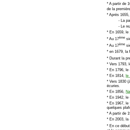
* A partir de 
de la premièr
* Après 1655
- La pa
- Le r
* En 1659, le
ème
* Au 17
si
ème
* Au 17
si
* en 1679, la
* Durant la p
* Vers 1793, l
* En 1796, le
* En 1814,
le
* Vers 1830 (
écuries.
* En 1856,
Na
* En 1942, le
* En 1967, le
quelques plaf
* A partir de
* En 2003, l
* En ce début