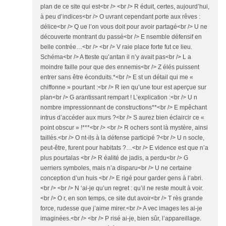
plan de ce site qui est<br /> <br /> R éduit, certes, aujourd’hui,
à peu d’indices<br /> O uvrant cependant porte aux rêves :
délice<br /> Q ue l’on vous doit pour avoir partagé<br /> U ne
découverte montrant du passé<br /> E nsemble défensif en
belle contrée…<br /> <br /> V raie place forte fut ce lieu.
Schéma<br /> A tteste qu’antan il n’y avait pas<br /> L a
moindre faille pour que des ennemis<br /> Z élés puissent
entrer sans être éconduits.*<br /> E st un détail qui me «
chiffonne » pourtant :<br /> R ien qu’une tour est aperçue sur
plan<br /> G arantissant rempart ! L’explication :<br /> U n
nombre impressionnant de constructions**<br /> E mpêchant
intrus d’accéder aux murs ?<br /> S aurez bien éclaircir ce «
point obscur » !***<br /> <br /> R ochers sont là mystère, ainsi
taillés.<br /> O nt-ils à la défense participé ?<br /> U n socle,
peut-être, furent pour habitats ?…<br /> E vidence est que n’a
plus pourtalas <br /> R éalité de jadis, a perdu<br /> G
uerriers symboles, mais n’a disparu<br /> U ne certaine
conception d’un huis <br /> E rigé pour garder gens à l’abri.
<br /> <br /> N ‘ai-je qu’un regret : qu’il ne reste moult à voir.
<br /> O r, en son temps, ce site dut avoir<br /> T rès grande
force, rudesse que j’aime mirer.<br /> A vec images les ai-je
imaginées.<br /> <br /> P risé ai-je, bien sûr, l’appareillage.