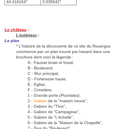
44.416164°
3.035542°
Le château
:
L'extérieur
:
Le plan
* L'histoire de la découverte de ce site du Rouergue
commence par un plan trouvé par hasard dans une
brochure dont voici la légende :
A - Fausse braie et fossé,
B - Boulevard,
C - Mur principal,
D - Forteresse haute,
E - Eglise,
F - Cimetière.
1 - Grande porte
(Pourtalas)
,
2 -
Gabion
de la "maison neuve",
3 - Gabion du "Thor",
4 - Gabion de "Campagnac",
5 - Gabion de "L'échelle",
6 - Gabion de la "Maison de la Chapelle",
7 - Tour du "Boulevard",