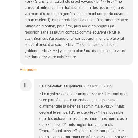
<br /> S ans lui, n’aurait été si bel voyage.<br /> <br /> * ne
puissent entrer sauf par trahison de l’un des assaillis (= pas
vraiment d’attaque, en général : seulement une porte ouverte
à bon escient !), ou par reddition, ce qui a dû se produire avec
Simon de Montfort, peut-être, puis avec les Anglois (la
reddition sans assaut ni combat, comme souvent ce fut le
cas). Bien sûr, j’ai exagéré ici, car apparemment la place fut
souvent prise d’assaut…<br /> ** constructions = fossés,
gabions…<br /> *** j’y compte bien ! ou, du moins, que vous
me donnerez votre avis éclairé.
Répondre
L
Le Chevalier Dauphinois
21/03/2018 20:24
* Le mystère de la tour unique !<br /> * Il est vrai que
si ce plan était pour un château, il est possible
d'affirmer que la défense est minimale.<br /> * Mais
ceci est le rempart d'une cité.<br /> * Il est possible
que des échauguettes et des hourdages aient existé.
<br /> * Les différents angles formant parfois
"éperon" sont aussi efficace qu'une tour puisque le
mur n'est pas droit, point de défense est utile.<br /> **