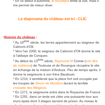
* En ce début d'automne,
le brouillard
limite la vue, mais il
me permet de mieux rêver.
Le diaporama du château est ici - CLIC
Histoire du château
:
ème
* Au 10
siècle, les terres appartiennent au seigneur de
Calmont d'Olt.
* Vers l'an 1000, le seigneur de Calmont d'Olt donne le site
à l'abbaye de Conques.
ème
* Au début du 13
siècle,
Raymond VI
Comte (
voir titre
de noblesse
) de Toulouse et de Rouergue récupère le site
en échange de la maison d'Anduze. Peu de temps après, il
donne la seigneurie à son frère Baudouin.
* En 1214, il semblerait que la place fort soit occupée par
les troupes de
Simon de Montfort
durant la terrible
croisade des Albigeois
.
* En 1271, la seigneurie entre dans le Royaume de France.
* En 1291, dans un texte est citée une puissante tour aux
murs épais dont 3 étages servent de prison. Au niveau le