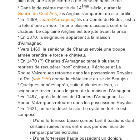
plus bas, une large citerne a été creusée dans le roc.
ème
* Dans le deuxième moitié du 14
siècle, durant la
Guerre de Cent Ans
, les Anglais s’emparent du site fortifié.
* En 1369,
Jean d'Armagnac
, fils du Comte de Rodez, est à
la tête d'une armée. Il mène plusieurs assauts contre le
château. Le capitaine Anglais est tué jute avant la prise.
* En 1370, la seigneurie appartient à la maison
d'Armagnac.
* Vers 1469, le sénéchal de Charlus envoie une troupe
armée prendre le force le château.
* En 1470 (?) Charles d'Armagnac tente à plusieurs
reprises de récupérer "son" château. Il échoue et La
Roque Valzergues retourne dans les possessions Royales.
Le Roi (
voir liste
) donne la châtellenie au sir de Beaujeu.
* Quelques années après, suite à plusieurs legs, la
seigneurie revient dans le giron de la maison d'Armagnac.
* En 1497, après le décès de Charles d'Armagnac, La
Roque Valzergues retourne dans les possessions Royales.
* En 1621, un texte décrit le site. Le système fortifié est
composé :
- D'une forteresse basse comportant 8 bastions dont
certains ruinés reliés entre eux par des murs de
rempart parfois écroulés.
- D'une forteresse haute possédant un donjon,