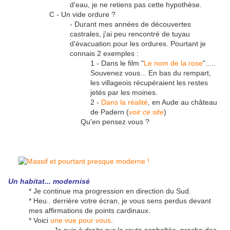
d'eau, je ne retiens pas cette hypothèse.
C - Un vide ordure ?
- Durant mes années de découvertes
castrales, j'ai peu rencontré de tuyau
d'évacuation pour les ordures. Pourtant je
connais 2 exemples :
1 - Dans le film "
Le nom de la rose
".....
Souvenez vous... En bas du rempart,
les villageois récupéraient les restes
jetés par les moines.
2 -
Dans la réalité
, en Aude au château
de Padern (
voir ce site
)
Qu'en pensez vous ?
Un habitat... modernisé
* Je continue ma progression en direction du Sud.
* Heu.. derrière votre écran, je vous sens perdus devant
mes affirmations de points cardinaux.
* Voici
une vue pour vous
.
- Je suis à droite sur la route asphaltée, proche des