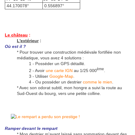
44.170078°
0.556897°
Le château
:
L'extérieur
:
Où est il ?
* Pour trouver une construction médiévale fortifiée non
médiatique, vous avez 4 solutions :
1 - Posséder un GPS détaillé.
ème
2 - Avoir
une carte IGN
au 1/25 000
.
3 - Utiliser
Google-Map
.
4 - Ou posséder un destrier
comme le mien
.
* Avec son odorat subtil, mon hongre a suivi la route au
Sud-Ouest du bourg, vers une petite colline.
Ramper devant le rempart
* Mon destrier m'ayant laissé sans sommation devant des