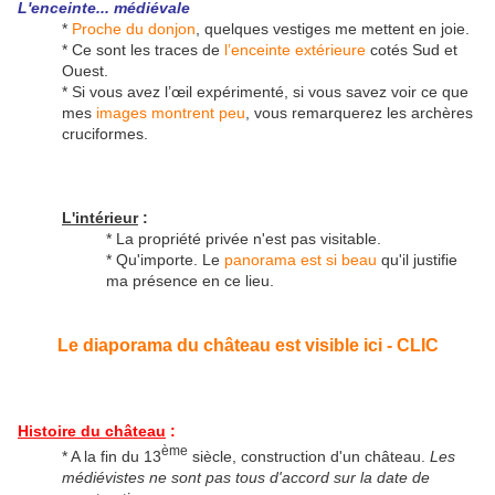
L'enceinte... médiévale
*
Proche du donjon
, quelques vestiges me mettent en joie.
* Ce sont les traces de
l’enceinte extérieure
cotés Sud et
Ouest.
* Si vous avez l’œil expérimenté, si vous savez voir ce que
mes
images montrent peu
, vous remarquerez les archères
cruciformes.
L'intérieur
:
* La propriété privée n'est pas visitable.
* Qu'importe. Le
panorama est si beau
qu'il justifie
ma présence en ce lieu.
Le diaporama du château est visible ici - CLIC
Histoire du château
:
ème
* A la fin du 13
siècle, construction d'un château.
Les
médiévistes ne sont pas tous d'accord sur la date de