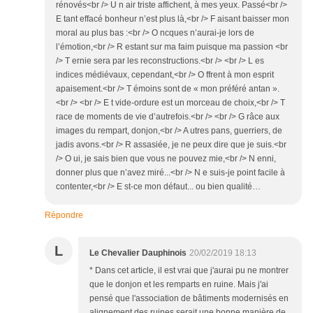
rénovés<br /> U n air triste affichent, à mes yeux. Passé<br />
E tant effacé bonheur n’est plus là,<br /> F aisant baisser mon
moral au plus bas :<br /> O ncques n’aurai-je lors de
l’émotion,<br /> R estant sur ma faim puisque ma passion <br
/> T ernie sera par les reconstructions.<br /> <br /> L es
indices médiévaux, cependant,<br /> O ffrent à mon esprit
apaisement.<br /> T émoins sont de « mon préféré antan ».
<br /> <br /> E t vide-ordure est un morceau de choix,<br /> T
race de moments de vie d’autrefois.<br /> <br /> G râce aux
images du rempart, donjon,<br /> A utres pans, guerriers, de
jadis avons.<br /> R assasiée, je ne peux dire que je suis.<br
/> O ui, je sais bien que vous ne pouvez mie,<br /> N enni,
donner plus que n’avez miré...<br /> N e suis-je point facile à
contenter,<br /> E st-ce mon défaut... ou bien qualité…
Répondre
L
Le Chevalier Dauphinois
20/02/2019 18:13
* Dans cet article, il est vrai que j'aurai pu ne montrer
que le donjon et les remparts en ruine. Mais j'ai
pensé que l'association de bâtiments modernisés en
alignement des ruines serait une bonne manière de