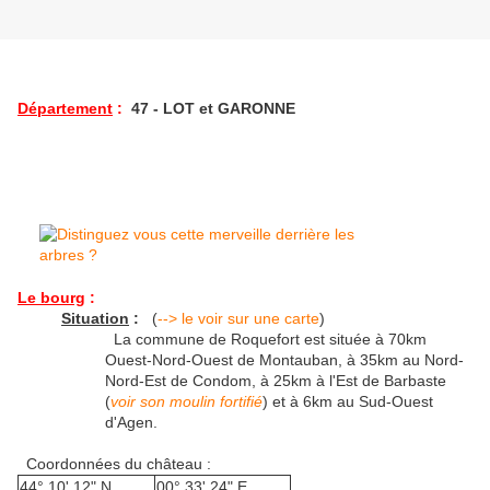
Département
:
47 - LOT et GARONNE
Le bourg
:
Situation
:
(
--> le voir sur une carte
)
La commune de Roquefort est située à 70km
Ouest-Nord-Ouest de Montauban, à 35km au Nord-
Nord-Est de Condom, à 25km à l'Est de Barbaste
(
voir son moulin fortifié
) et à 6km au Sud-Ouest
d'Agen.
Coordonnées du château :
44° 10' 12" N
00° 33' 24" E