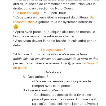
arbres, je décide de commencer mon excursion vers la
droite, donc en direction du Nord-Ouest.
*
Le mur est long
.... et... "peu" haut.
* Cette paroi en pierre était le rempart du château.
Sa
reconstruction
a gommé tous les systèmes défensifs.
* Après avoir parcouru quelques dizaines de mètres, le
long de ce rempart, je rebrousse chemin.
* A nouveau devant la partie boisée, je suis attiré par un
détail.
Le voyez vous
?
* A la base du mur (
en réalité ce n'est pas la base
médiévale car les siècles ont accumulé de la terre et des
pierres, faisant élevé le niveau du sol
), je vois
un "tuyau"
en pierre
.
Qu'est ce ?
A - Des latrines ?
- Cela ne me semble pas logique sur le
rempart avec cette pente.
B - Une évacuation d'eau ?
- Ce château au dessus de la rivière ne
pouvait pas avoir de douves. Comme il est
rare qu'un fossé soit rempli par un déversoir