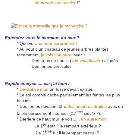
de prendre ce sentier
!"
Entendez vous le murmure du mur ?
* Que voila
un mur surprenant
!
* Au bout d'un château de jeunes arbres plantés
récemment,
je vois une paroi
avec :
- Des trous de boulin (
voir vocabulaire
) alignés.
- Des fentes verticales.
Rapide analyse..... car j'ai faim !
*
Devant ce mur
, un fossé devait exister.
* Le sol comblé cache partiellement les fentes les plus
basses.
* Ces fentes devaient être
des archères droites
avec un
ème
faible ébrasement intérieur (
13
siècle ?
).
* Derrière ce haut mur je vois......
un autre mur
.
er
Le 1
était il le rempart extérieur ?
ème
Le 2
fut il le rempart castral ?