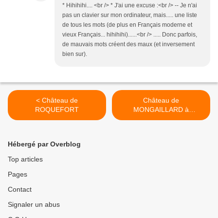
* Hihihihi.... <br /> * J'ai une excuse :<br /> -- Je n'ai
pas un clavier sur mon ordinateur, mais..... une liste
de tous les mots (de plus en Français moderne et
vieux Français... hihihihi)......<br /> ..... Donc parfois,
de mauvais mots créent des maux (et inversement
bien sur).
< Château de
Château de
ROQUEFORT
MONGAILLARD à
Montgaillard-en-Albret >
Hébergé par Overblog
Top articles
Pages
Contact
Signaler un abus