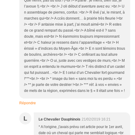
Que nenni, pas du tout ! (<br /> A parté : je mens, bien sûr, je
l’avoue !).<br /> <br /> J oli début d’aventure avez eu :<br /> U
n assemblage de pierres, confus :<br /> R êvé j’ai, le mirant, à
marches qui<br /> A ccès donnent… à prairie très fleurie !<br
/> <br /> F antaisie mise à part, j’ai moult aimé<br /> R estes
de ce grand rempart du passé.<br /> A bîmé est-il ? sans
doute, mais est<br /> N éanmoins toujours impressionnant
et<br /> C haleur je ressens dans l’appareillage « <br /> H
érissé » d’indices du Moyen-Âge.<br /> E n sont témoins trous
de boulins, archères<br /> <br /> C onférant au tout allure
guerrière.<br /> O ui, juste avec ces vestiges de murs,<br /> M
on esprit a entendu le murmure<br /> T rès distinct d’un castel
qui fut puissant…<br /> E t celui d’un Chevalier fort gourmand
!***<br /> <br /> * image du lien « sans moi tu es perdu ».<br
/> ** je parle de votre destrier !<br /> *** réf. à vos « envies »
de mets de la région, exprimées dans le § « Il était une fois » !
Répondre
L
Le Chevalier Dauphinois
21/02/2019 16:21
* A l'origine, j'avais prévu cet article pour le 1er avril,
date où un cheval qui parle me semblait logique.<br