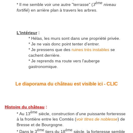
ème
* Il me semble voir une autre "terrasse" (
3
niveau
fortifié
) en arrière plan à travers les arbres.
L'intérieur
:
* Hélas, les murs sont dans une propriété privée.
* Je ne vais donc point tenter d'entrer.
* Je pressens que des
ruines très instables
se
cachent derrière.
* Je reprends ma route vers l'auberge
gastronomique.
Le diaporama du château est visible ici - CLIC
Histoire du château
:
ème
* Au 13
siècle, construction d'une puissante forteresse
à la frontière entre les Comtés (
voir titres de noblesse
) de
Bresse et de Bourgogne.
ème
ème
* Dans le 3
tiers du 18
siècle, la forteresse semble