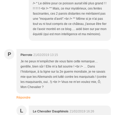
/> * Le délire pour ce poisson aurait été plus grand ! !
! ! ! ! ! <br /> ** Mais, ce mur mystérieux, ces fentes
fascinantes, ces 2 parois distantes ne méritaient pas
une "moquerie d'avril".<br /> ** Même si je n'ai pas
tout vu ni tout compris de ce château, j'avoue être fier
de l'avoir montré en ce blog..... aidé bien sur par mon
équidé (qui est mon intelligence et ma mémoire).
P
Pierrote
21/02/2019 13:15
Je ne peux m’empêcher de vous faire cette remarque…
gentille, bien sûr ! Elle m’a fait sourire ! <br /> … Dans
l’historique, à la ligne sur la 2e guerre mondiale, je ne savais
mie que les Allemands ont lutté contre les marquisats ! (contre
les maquisards, oui.. !).<br /> Vous ne m’en voulez mie, Ô,
Mon Chevalier ?
Répondre
L
Le Chevalier Dauphinois
21/02/2019 16:26