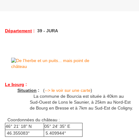
Département
:
39 - JURA
Le bourg
:
Situation
:
(
--> le voir sur une carte
)
La commune de Bourcia est située à 40km au
Sud-Ouest de Lons le Saunier, à 25km au Nord-Est
de Bourg en Bresse et à 7km au Sud-Est de Coligny.
Coordonnées du château :
46° 21' 18" N
05° 24' 35" E
46.355083°
5.409944°