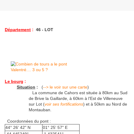
Département
:
46 - LOT
Le bourg
:
Situation
:
(
--> le voir sur une carte
)
La commune de Cahors est située à 80km au Sud
de Brive la Gaillarde, à 60km à l'Est de Villeneuve
sur Lot (
voir ses fortifications
) et à 50km au Nord de
Montauban.
Coordonnées du pont :
44° 26' 42" N
01° 25' 57" E