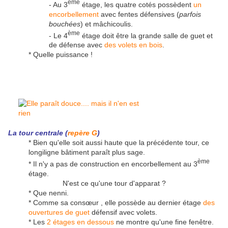
ème
- Au 3
étage, les quatre cotés possèdent
un
encorbellement
avec fentes défensives (
parfois
bouchées
) et mâchicoulis.
ème
- Le 4
étage doit être la grande salle de guet et
de défense avec
des volets en bois
.
* Quelle puissance !
La tour centrale (
repère G
)
* Bien qu'elle soit aussi haute que la précédente tour, ce
longiligne bâtiment paraît plus sage.
ème
* Il n'y a pas de construction en encorbellement au 3
étage.
N'est ce qu'une tour d'apparat ?
* Que nenni.
* Comme sa consœur , elle possède au dernier étage
des
ouvertures de guet
défensif avec volets.
* Les
2 étages en dessous
ne montre qu'une fine fenêtre.