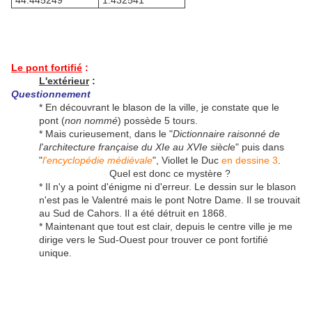
44.445249°
1.432541°
Le pont fortifié
:
L'extérieur
:
Questionnement
* En découvrant le blason de la ville, je constate que le
pont (
non nommé
) possède 5 tours.
* Mais curieusement, dans le "
Dictionnaire raisonné de
l'architecture française du XIe au XVIe siècl
e" puis dans
"
l'encyclopédie médiévale
", Viollet le Duc
en dessine 3
.
Quel est donc ce mystère ?
* Il n'y a point d'énigme ni d'erreur. Le dessin sur le blason
n'est pas le Valentré mais le pont Notre Dame. Il se trouvait
au Sud de Cahors. Il a été détruit en 1868.
* Maintenant que tout est clair, depuis le centre ville je me
dirige vers le Sud-Ouest pour trouver ce pont fortifié
unique.