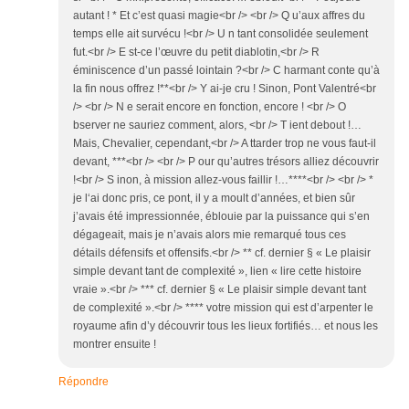
autant ! * Et c’est quasi magie<br /> <br /> Q u’aux affres du
temps elle ait survécu !<br /> U n tant consolidée seulement
fut.<br /> E st-ce l’œuvre du petit diablotin,<br /> R
éminiscence d’un passé lointain ?<br /> C harmant conte qu’à
la fin nous offrez !**<br /> Y ai-je cru ! Sinon, Pont Valentré<br
/> <br /> N e serait encore en fonction, encore ! <br /> O
bserver ne sauriez comment, alors, <br /> T ient debout !…
Mais, Chevalier, cependant,<br /> A ttarder trop ne vous faut-il
devant, ***<br /> <br /> P our qu’autres trésors alliez découvrir
!<br /> S inon, à mission allez-vous faillir !…****<br /> <br /> *
je l‘ai donc pris, ce pont, il y a moult d’années, et bien sûr
j’avais été impressionnée, éblouie par la puissance qui s’en
dégageait, mais je n’avais alors mie remarqué tous ces
détails défensifs et offensifs.<br /> ** cf. dernier § « Le plaisir
simple devant tant de complexité », lien « lire cette histoire
vraie ».<br /> *** cf. dernier § « Le plaisir simple devant tant
de complexité ».<br /> **** votre mission qui est d’arpenter le
royaume afin d’y découvrir tous les lieux fortifiés… et nous les
montrer ensuite !
Répondre