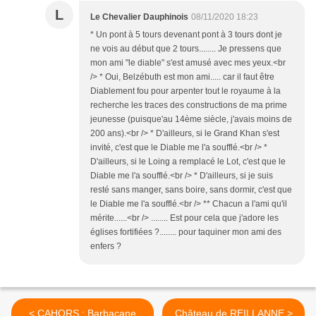
L
Le Chevalier Dauphinois
08/11/2020 18:23
* Un pont à 5 tours devenant pont à 3 tours dont je
ne vois au début que 2 tours........ Je pressens que
mon ami "le diable" s'est amusé avec mes yeux.<br
/> * Oui, Belzébuth est mon ami..... car il faut être
Diablement fou pour arpenter tout le royaume à la
recherche les traces des constructions de ma prime
jeunesse (puisque'au 14ème siècle, j'avais moins de
200 ans).<br /> * D'ailleurs, si le Grand Khan s'est
invité, c'est que le Diable me l'a soufflé.<br /> *
D'ailleurs, si le Loing a remplacé le Lot, c'est que le
Diable me l'a soufflé.<br /> * D'ailleurs, si je suis
resté sans manger, sans boire, sans dormir, c'est que
le Diable me l'a soufflé.<br /> ** Chacun a l'ami qu'il
mérite......<br /> ........ Est pour cela que j'adore les
églises fortifiées ?........ pour taquiner mon ami des
enfers ?
< CAHORS : Barbacane
Château de REILLANNE >