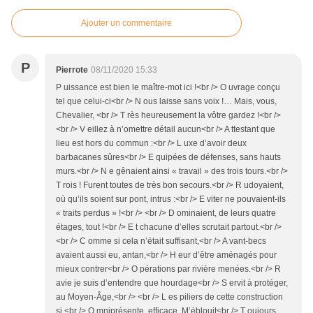
Ajouter un commentaire
P
Pierrote
08/11/2020 15:33
P uissance est bien le maître-mot ici !<br /> O uvrage conçu
tel que celui-ci<br /> N ous laisse sans voix !… Mais, vous,
Chevalier, <br /> T rès heureusement la vôtre gardez !<br />
<br /> V eillez à n’omettre détail aucun<br /> A ttestant que
lieu est hors du commun :<br /> L uxe d’avoir deux
barbacanes sûres<br /> E quipées de défenses, sans hauts
murs.<br /> N e gênaient ainsi « travail » des trois tours.<br />
T rois ! Furent toutes de très bon secours.<br /> R udoyaient,
où qu’ils soient sur pont, intrus :<br /> E viter ne pouvaient-ils
« traits perdus » !<br /> <br /> D ominaient, de leurs quatre
étages, tout !<br /> E t chacune d’elles scrutait partout.<br />
<br /> C omme si cela n’était suffisant,<br /> A vant-becs
avaient aussi eu, antan,<br /> H eur d’être aménagés pour
mieux contrer<br /> O pérations par rivière menées.<br /> R
avie je suis d’entendre que hourdage<br /> S ervit à protéger,
au Moyen-Âge,<br /> <br /> L es piliers de cette construction
si <br /> O mniprésente, efficace. M’éblouit<br /> T oujours