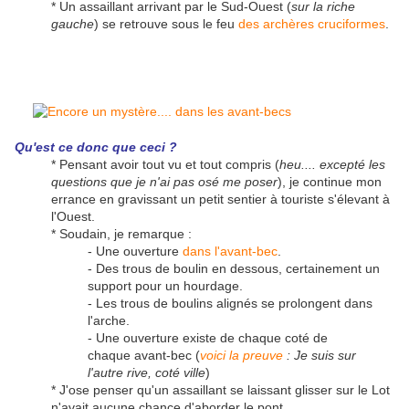
* Un assaillant arrivant par le Sud-Ouest (
sur la riche
gauche
) se retrouve sous le feu
des archères cruciformes
.
Qu'est ce donc que ceci ?
* Pensant avoir tout vu et tout compris (
heu.... excepté les
questions que je n'ai pas osé me poser
), je continue mon
errance en gravissant un petit sentier à touriste s'élevant à
l'Ouest.
* Soudain, je remarque :
- Une ouverture
dans l'avant-bec
.
- Des trous de boulin en dessous, certainement un
support pour un hourdage.
- Les trous de boulins alignés se prolongent dans
l'arche.
- Une ouverture existe de chaque coté de
chaque avant-bec (
voici la preuve
: Je suis sur
l'autre rive, coté ville
)
* J'ose penser qu'un assaillant se laissant glisser sur le Lot
n'avait aucune chance d'aborder le pont.