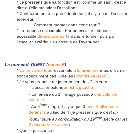
* Je pressens que sa fonction est "comme un sas", c'est à
dire qu'elle maintient l'assaillant.
* Contrairement à la précédente tour, il n'y a pas d'escalier
extérieur.
Comment monter dans cette tour ?
* La réponse est simple : Par un escalier intérieur
accessible
depuis une porte
dans le tunnel, puis par
l'escalier extérieur au dessus de l'avant-bec.
La tour coté OUEST (
repère E
)
*
La troisième tour
ressemble
à la première
mais elles ne
sont absolument pas jumelles (
comme celles-ci
).
* Je vous propose de jouer au jeu des 7 erreurs :
- L'escalier extérieur
est à gauche
.
er
- La fenêtre du 1
étage possède
une colonne
centrale
.
ème
- Au 3
étage, il n'y a que 3
encorbellements
défensifs
au lieu de 4 (
je pressens que c'est un
ème
"oubli" suite au consolidation du 19
siècle car les
2 ouvertures existent
).
* Quelle puissance !