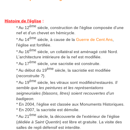
Histoire de l'église
:
ème
* Au 12
siècle, construction de l'église composée d'une
nef et d'un chevet en hémicycle.
ème
* Au 14
siècle, à cause de la
Guerre de Cent Ans
,
l'église est fortifiée.
ème
* Au 16
siècle, un collatéral est aménagé coté Nord.
L'architecture intérieure de la nef est modifiée.
ème
* Au 17
siècle, une sacristie est construite.
ème
* Au début du 19
siècle, la sacristie est modifiée
(
reconstruite ?
).
ème
* Au 19
siècle, les vitraux sont modifiés/restaurés.
Il
semble que les peintures et les représentations
seigneuriales (blasons, litres) soient recouvertes d'un
badigeon.
* En 2004, l'église est classée aux Monuments Historiques.
* En 2007, la sacristie est démolie.
ème
* Au 21
siècle, la découverte de l'extérieur de l'église
(
dédiée à Saint Quentin
) est libre et gratuite. La visite des
salles de repli défensif est interdite.