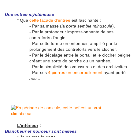
Une entrée mystérieuse
* Que
cette façade d'entrée
est fascinante :
- Par sa masse (
la porte semble minuscule
).
- Par la profondeur impressionnante de ses
contreforts d'angle.
- Par cette forme en entonnoir, amplifié par le
prolongement des contreforts vers le clocher.
- Par le décalage entre le portail et le clocher peigne
créant une sorte de porche ou un narthex.
- Par la simplicité des voussures et des archivoltes.
- Par ses
4 pierres en encorbellement
ayant porté.....
heu...
L'intérieur
:
Blancheur et noirceur sont
mêlées
* Je pousse la porte.