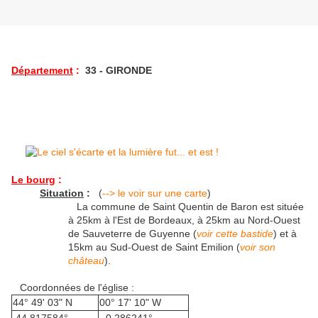
Département
:
33 - GIRONDE
Le bourg
:
Situation
:
(
--> le voir sur une carte
)
La commune de Saint Quentin de Baron est située
à 25km à l'Est de Bordeaux, à 25km au Nord-Ouest
de Sauveterre de Guyenne (
voir cette bastide
) et à
15km au Sud-Ouest de Saint Emilion (
voir son
château
).
Coordonnées de l'église :
44° 49' 03" N
00° 17' 10" W