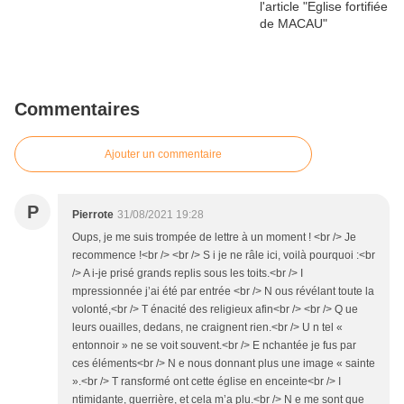
Commentaires
Ajouter un commentaire
P
Pierrote
31/08/2021 19:28
Oups, je me suis trompée de lettre à un moment ! <br /> Je
recommence !<br /> <br /> S i je ne râle ici, voilà pourquoi :<br
/> A i-je prisé grands replis sous les toits.<br /> I
mpressionnée j’ai été par entrée <br /> N ous révélant toute la
volonté,<br /> T énacité des religieux afin<br /> <br /> Q ue
leurs ouailles, dedans, ne craignent rien.<br /> U n tel «
entonnoir » ne se voit souvent.<br /> E nchantée je fus par
ces éléments<br /> N e nous donnant plus une image « sainte
».<br /> T ransformé ont cette église en enceinte<br /> I
ntimidante, guerrière, et cela m’a plu.<br /> N e me sont que