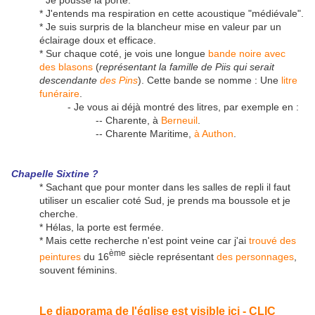
* J'entends ma respiration en cette acoustique "médiévale".
* Je suis surpris de la blancheur mise en valeur par un
éclairage doux et efficace.
* Sur chaque coté, je vois une longue
bande noire avec
des blasons
(
représentant la famille de Piis qui serait
descendante
des Pins
). Cette bande se nomme : Une
litre
funéraire
.
- Je vous ai déjà montré des litres, par exemple en :
-- Charente, à
Berneuil
.
-- Charente Maritime,
à Authon
.
Chapelle Sixtine ?
* Sachant que pour monter dans les salles de repli il faut
utiliser un escalier coté Sud, je prends ma boussole et je
cherche.
* Hélas, la porte est fermée.
* Mais cette recherche n'est point veine car j'ai
trouvé des
ème
peintures
du 16
siècle représentant
des personnages
,
souvent féminins.
Le diaporama de l'église est visible ici - CLIC