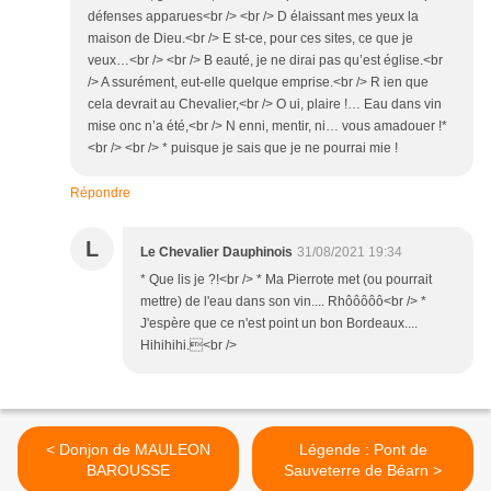
défenses apparues<br /> <br /> D élaissant mes yeux la
maison de Dieu.<br /> E st-ce, pour ces sites, ce que je
veux…<br /> <br /> B eauté, je ne dirai pas qu’est église.<br
/> A ssurément, eut-elle quelque emprise.<br /> R ien que
cela devrait au Chevalier,<br /> O ui, plaire !… Eau dans vin
mise onc n’a été,<br /> N enni, mentir, ni… vous amadouer !*
<br /> <br /> * puisque je sais que je ne pourrai mie !
Répondre
L
Le Chevalier Dauphinois
31/08/2021 19:34
* Que lis je ?!<br /> * Ma Pierrote met (ou pourrait
mettre) de l'eau dans son vin.... Rhôôôôô<br /> *
J'espère que ce n'est point un bon Bordeaux....
Hihihihi.<br />
< Donjon de MAULEON
Légende : Pont de
BAROUSSE
Sauveterre de Béarn >