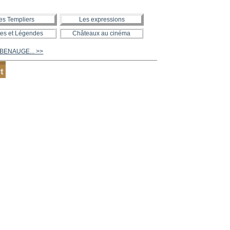
es Templiers
Les expressions
es et Légendes
Châteaux au cinéma
 BENAUGE... >>
t