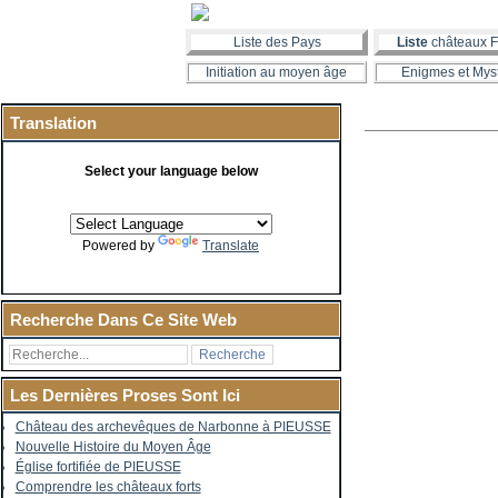
Liste des Pays
Liste
châteaux F
Initiation au moyen âge
Enigmes et Mys
Translation
Select your language below
Powered by
Translate
Recherche Dans Ce Site Web
Les Dernières Proses Sont Ici
Château des archevêques de Narbonne à PIEUSSE
Nouvelle Histoire du Moyen Âge
Église fortifiée de PIEUSSE
Comprendre les châteaux forts