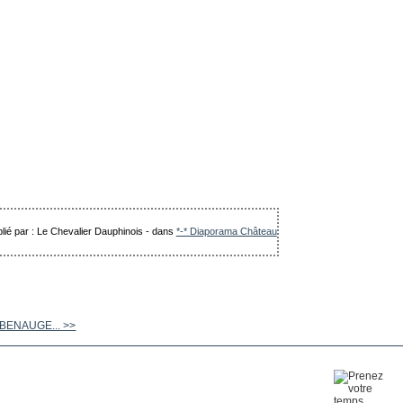
lié par : Le Chevalier Dauphinois
-
dans
*-* Diaporama Château
 BENAUGE... >>