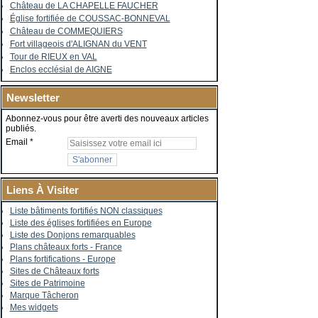
Château de LA CHAPELLE FAUCHER
Église fortifiée de COUSSAC-BONNEVAL
Château de COMMEQUIERS
Fort villageois d'ALIGNAN du VENT
Tour de RIEUX en VAL
Enclos ecclésial de AIGNE
Newsletter
Abonnez-vous pour être averti des nouveaux articles
publiés.
Email
Liens À Visiter
Liste bâtiments fortifiés NON classiques
Liste des églises fortifiées en Europe
Liste des Donjons remarquables
Plans châteaux forts - France
Plans fortifications - Europe
Sites de Châteaux forts
Sites de Patrimoine
Marque Tâcheron
Mes widgets