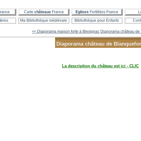
rance
Carte
châteaux
France
Eglises
Fortifiées France
L
tères
Ma Bibliothèque médiévale
Bibliothèque pour Enfants
Cont
<< Diaporama maison forte à Blesignac
Diaporama château de
Diaporama château de Blanquefor
La description du château est ici - CLIC