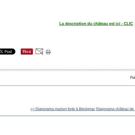
La description du château est ici - CLIC
Pub
<< Diaporama maison forte à Blesignac
Diaporama château de