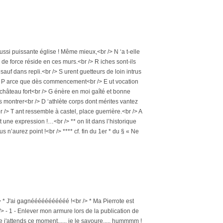
 ussi puissante église ! Même mieux,<br /> N ‘a t-elle
de force réside en ces murs.<br /> R iches sont-ils
sauf dans repli.<br /> S urent guetteurs de loin intrus
br /> P arce que dès commencement<br /> E ut vocation
de château fort<br /> G énère en moi gaîté et bonne
s montrer<br /> D ‘athlète corps dont mérites vantez
br /> T ant ressemble à castel, place guerrière.<br /> A
t une expression !…<br /> ** on lit dans l’historique
ous n’aurez point !<br /> **** cf. fin du 1er * du § « Ne
> * J'ai gagnééééééééééé !<br /> * Ma Pierrote est
r /> - 1 - Enlever mon armure lors de la publication de
 j'attends ce moment...... je le savoure..... hummmm !