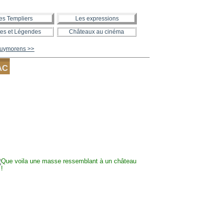
es Templiers
Les expressions
es et Légendes
Châteaux au cinéma
Puymorens >>
AC