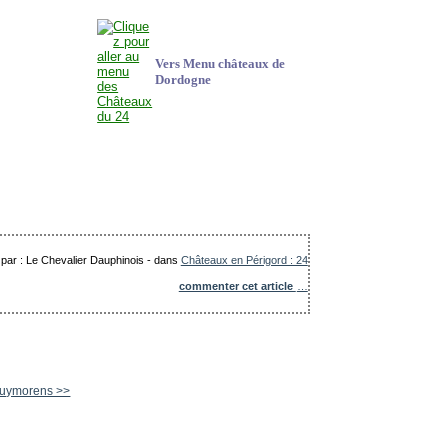
Vers Menu châteaux de
Dordogne
 par : Le Chevalier Dauphinois
-
dans
Châteaux en Périgord : 24
commenter cet article
…
Puymorens >>