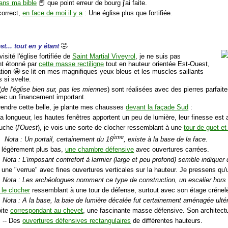
ans ma bible
📕 que point erreur de bourg j'ai faite.
correct,
en face de moi il y a
: Une église plus que fortifiée.
st... tout en y étant
🤣
isité l'église fortifiée de
Saint Martial Viveyrol
, je ne suis pas
t étonné par
cette masse rectiligne
tout en hauteur orientée Est-Ouest,
ation 🤩 se lit en mes magnifiques yeux bleus et les muscles saillants
 si svelte.
(
de l'église bien sur, pas les miennes
) sont réalisées avec des pierres parfaite
vec un financement important.
endre cette belle, je plante mes chausses
devant la façade Sud
:
la longueur, les hautes fenêtres apportent un peu de lumière, leur finesse est a
uche (
l'Ouest
), je vois une sorte de clocher ressemblant à une
tour de guet e
ème
Nota : Un portail, certainement du 16
, existe à la base de la face.
s légèrement plus bas,
une chambre défensive
avec ouvertures carrées.
Nota : L'imposant contrefort à larmier (large et peu profond) semble indiquer que
 une "verrue" avec fines ouvertures verticales sur la hauteur. Je pressens qu'un
Nota : Les archéologues nomment ce type de construction, un escalier hors 
 le clocher
ressemblant à une tour de défense, surtout avec son étage crénel
Nota : A la base, la baie de lumière décalée fut certainement aménagée ulté
oite
correspondant au chevet
, une fascinante masse défensive. Son architect
-- Des
ouvertures défensives rectangulaires
de différentes hauteurs.