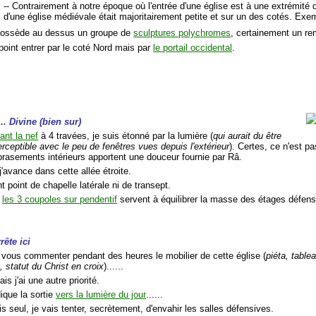
-- Contrairement à notre époque où l'entrée d'une église est à une extrémité d
d'une église médiévale était majoritairement petite et sur un des cotés. Ex
 possède au dessus un groupe de
sculptures polychromes
, certainement un re
point entrer par le coté Nord mais par
le portail occidental
.
.. Divine (bien sur)
ant la nef
à 4 travées, je suis étonné par la lumière (
qui aurait du être
rceptible avec le peu de fenêtres vues depuis l'extérieur
). Certes, ce n'est p
rasements intérieurs apportent une douceur fournie par Râ.
'avance dans cette allée étroite.
 point de chapelle latérale ni de transept.
,
les 3 coupoles sur pendentif
servent à équilibrer la masse des étages défens
rête ici
s vous commenter pendant des heures le mobilier de cette église (
piéta, table
n, statut du Christ en croix
)......
mais j'ai une autre priorité.
ique la sortie
vers la lumière du jour
......
uis seul, je vais tenter, secrètement, d'envahir les salles défensives.