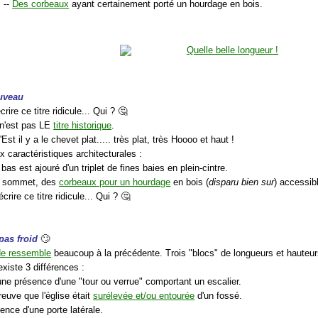
--
Des corbeaux
ayant certainement porté un hourdage en bois.
ouveau
rire ce titre ridicule... Qui ? 🤔
 n'est pas LE
titre historique
.
'Est il y a le chevet plat..... très plat, très Hoooo et haut !
x caractéristiques architecturales :
 bas est ajouré d'un triplet de fines baies en plein-cintre.
u sommet, des
corbeaux pour un hourdage
en bois (
disparu bien sur
) accessibl
crire ce titre ridicule... Qui ? 🤔
 pas froid
🙄
de ressemble
beaucoup à la précédente. Trois "blocs" de longueurs et hauteu
 existe 3 différences :
une présence d'une "tour ou verrue" comportant un escalier.
reuve que l'église était
surélevée et/ou entourée
d'un fossé.
ence d'une porte latérale.