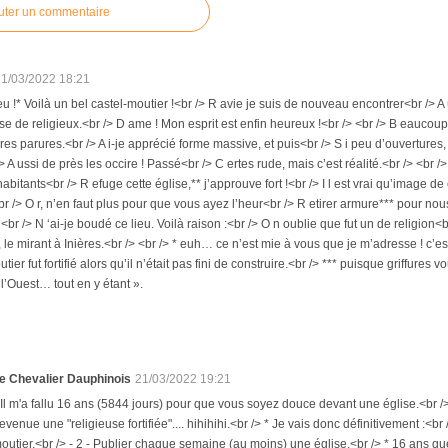
uter un commentaire
21/03/2022 18:21
u !* Voilà un bel castel-moutier !<br /> R avie je suis de nouveau encontrer<br /> A
e de religieux.<br /> D ame ! Mon esprit est enfin heureux !<br /> <br /> B eaucoup 
res parures.<br /> A i-je apprécié forme massive, et puis<br /> S i peu d’ouvertures, 
/> A ussi de près les occire ! Passé<br /> C ertes rude, mais c’est réalité.<br /> <
habitants<br /> R efuge cette église,** j’approuve fort !<br /> I l est vrai qu’image 
r /> O r, n’en faut plus pour que vous ayez l’heur<br /> R etirer armure*** pour nou
> <br /> N ‘ai-je boudé ce lieu. Voilà raison :<br /> O n oublie que fut un de religion<
, le mirant à Inières.<br /> <br /> * euh… ce n’est mie à vous que je m’adresse ! c’es
ier fut fortifié alors qu’il n’était pas fini de construire.<br /> *** puisque griffures v
 l’Ouest… tout en y étant ».
e Chevalier Dauphinois
21/03/2022 19:21
 Il m'a fallu 16 ans (5844 jours) pour que vous soyez douce devant une église.<br /
evenue une "religieuse fortifiée".... hihihihi.<br /> * Je vais donc définitivement :<b
outier.<br /> - 2 - Publier chaque semaine (au moins) une église.<br /> * 16 ans que