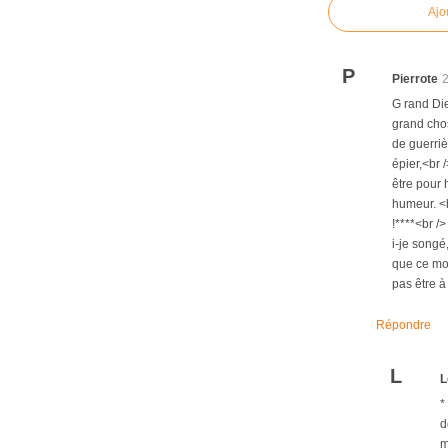
Ajo
P
Pierrote
G rand Die
grand chos
de guerriè
épier,<br 
être pour 
humeur. <b
!****<br /
i-je songé
que ce mout
pas être à
Répondre
L
L
*
d
m