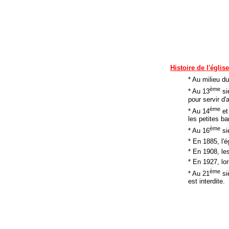
Histoire de l'églis
* Au milieu d
ème
* Au 13
si
pour servir d'
ème
* Au 14
​​​​​
les petites 
ème
* Au 16
si
* En 1885, l'
* En 1908, le
* En 1927, lo
ème
* Au 21
siè
est interdite.