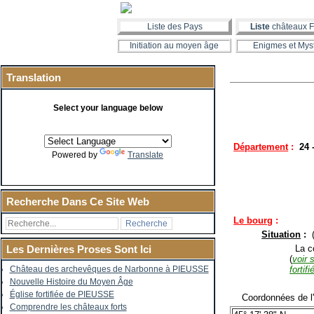
Liste des Pays
Liste
châteaux F
Initiation au moyen âge
Enigmes et Mys
Translation
Select your language below
Département
:
24 
Powered by
Translate
Recherche Dans Ce Site Web
Le bourg
:
Situation
:
La co
Les Dernières Proses Sont Ici
(
voir 
fortifi
Château des archevêques de Narbonne à PIEUSSE
Nouvelle Histoire du Moyen Âge
Église fortifiée de PIEUSSE
Coordonnées de l'é
Comprendre les châteaux forts