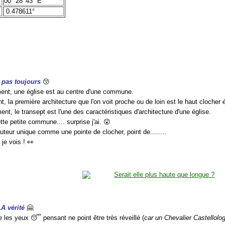
00° 28' 43" E
0.478611°
t pas toujours
😚
ment, une église est au centre d'une commune.
, la première architecture que l'on voit proche ou de loin est le haut clocher 
ent, le transept est l'une des caractéristiques d'architecture d'une église.
tte petite commune.... surprise j'ai. 😲
uteur unique comme une pointe de clocher, point de........
je vois ! 👀
LA vérité
🤗
e les yeux 😴 pensant ne point être très réveillé (
car un Chevalier Castellol