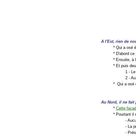
A l'Est, rien de n
* Qui a osé éc
* D'abord ce
* Ensuite, à l
* Et puis deu
1 - Le
2 - A
* Qui a osé é
Au Nord, il ne fait
*
Cette faça
* Pourtant il
- Auc
- La p
- Prés