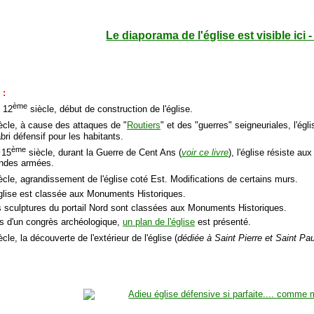
Le diaporama de l'église est visible ici 
e
:
ème
u 12
siècle, début de construction de l'église.
ècle, à cause des attaques de "
Routiers
" et des "guerres" seigneuriales, l'égli
abri défensif pour les habitants.
ème
​et 15
siècle, durant la Guerre de Cent Ans (
voir ce livre
), l'église résiste a
bandes armées.
ècle, agrandissement de l'église coté Est. Modifications de certains murs.
église est classée aux Monuments Historiques.
s sculptures du portail Nord sont classées aux Monuments Historiques.
rs d'un congrès archéologique,
un plan de l'église
est présenté.
cle, la découverte de l'extérieur de l'église (
dédiée à Saint Pierre et Saint Pa