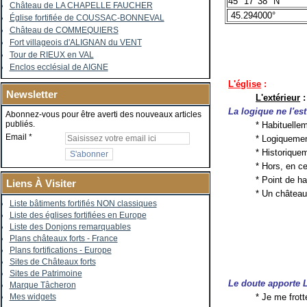
45° 17' 38" N
Château de LA CHAPELLE FAUCHER
45.294000°
Église fortifiée de COUSSAC-BONNEVAL
Château de COMMEQUIERS
Fort villageois d'ALIGNAN du VENT
Tour de RIEUX en VAL
Enclos ecclésial de AIGNE
L'église
:
Newsletter
L'extérieur
:
La logique ne l'es
Abonnez-vous pour être averti des nouveaux articles
publiés.
* Habituelle
Email
* Logiquement
* Historiquem
* Hors, en ce
* Point de ha
Liens À Visiter
* Un château 
Liste bâtiments fortifiés NON classiques
Liste des églises fortifiées en Europe
Liste des Donjons remarquables
Plans châteaux forts - France
Plans fortifications - Europe
Sites de Châteaux forts
Sites de Patrimoine
Le doute apporte 
Marque Tâcheron
* Je me frott
Mes widgets