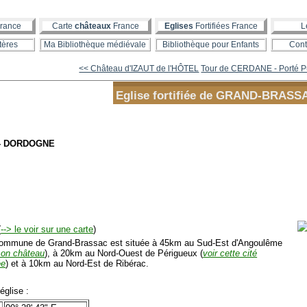
rance
Carte
châteaux
France
Eglises
Fortifiées France
L
tères
Ma Bibliothèque médiévale
Bibliothèque pour Enfants
Cont
<< Château d'IZAUT de l'HÔTEL
Tour de CERDANE - Porté 
Eglise fortifiée de GRAND-BRASS
- DORDOGNE
(
--> le voir sur une carte
)
mmune de Grand-Brassac est située à 45km au Sud-Est d'Angoulême
son château
), à 20km au Nord-Ouest de Périgueux (
voir cette cité
ée
) et à 10km au Nord-Est de Ribérac.
glise :