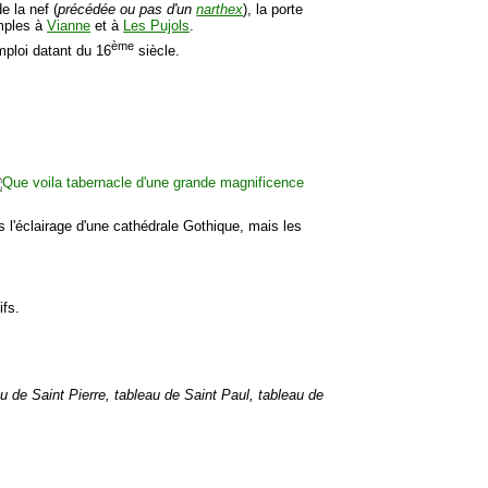
e la nef (
précédée ou pas d'un
narthex
), la porte
emples à
Vianne
et à
Les Pujols
.
ème
mploi datant du 16
siècle.
as l'éclairage d'une cathédrale Gothique, mais les
ifs.
au de Saint Pierre, tableau de Saint Paul, tableau de