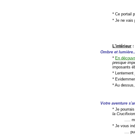
* Ce portail
* Je ne vais 
L'intérieur
:
Ombre et lumière..
*
En découvr
presque impe
imposants éb
* Lentement j
* Evidemment
* Au dessus
Votre aventure s'ar
* Je pourrai
la Crucifixio
..... 
* Je vous ind
.... p