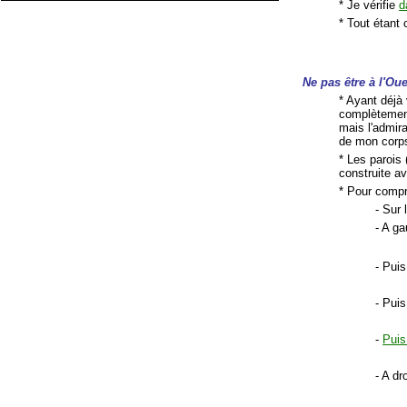
* Je vérifie
d
* Tout étant 
Ne pas être à l'Oue
* Ayant déjà v
complètemen
mais l'admir
de mon corps
* Les parois 
construite a
* Pour compr
- Sur 
- A ga
- Pui
- Puis
-
Puis
- A dr