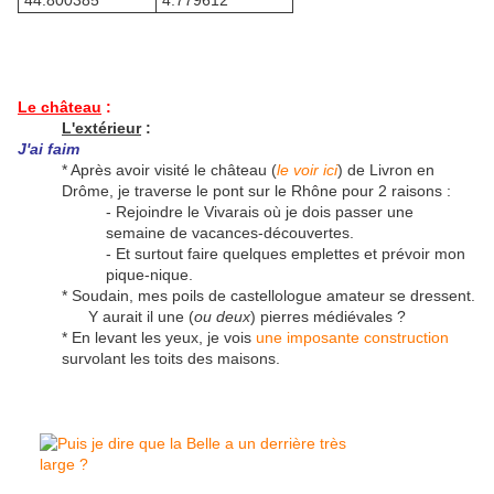
44.800385°
4.779612°
Le château
:
L'extérieur
:
J'ai faim
* Après avoir visité le château (
le voir ici
) de Livron en
Drôme, je traverse le pont sur le Rhône pour 2 raisons :
- Rejoindre le Vivarais où je dois passer une
semaine de vacances-découvertes.
- Et surtout faire quelques emplettes et prévoir mon
pique-nique.
* Soudain, mes poils de castellologue amateur se dressent.
Y aurait il une (
ou deux
) pierres médiévales ?
* En levant les yeux, je vois
une imposante construction
survolant les toits des maisons.