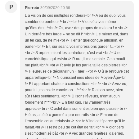
P
Pierrote
30/09/2020 20:56
L a vision de ces multiples rondeurs<br /> A eu de quoi vous
combler de bonheur !<br /> <br /> V ous écrivez même
qu’êtes ému.*<br /> O r, avez des propos de malotru ! « <br />
U n derrière très large » ne se dit !**<br /> L e mieux est, dans
un tel cas, de ne mie<br /> T enter quelconque allusion, en
parler,<br /> E t, sur séant, vos impressions garder !…<br />
<br /> S urprise m’ont les contreforts, c’est vrai.<br /> U ne
caractéristique qui est<br /> R are, il me semble. Cela moult
me plait.<br /> <br /> R avie je fus par la taille des pierres,<br
/> H eureuse de découvrir un « hier »<br /> O ù je retrouve cet
appareillage<br /> N ourissant mes idées de Moyen-Âge<br
/> E t apportant chaleur à constructions.<br /> <br /> A vez eu,
pour lui, moins de conviction…***<br /> R aison avez, bien
sûr ! Mes sentiments, <br /> D isons rêveurs, n’ont aucun
fondement !****<br /> E n tout cas, j’ai vraiment très
apprécié<br /> C astel dans son entier, bien que passé,<br />
H élas, ait été « gommé » par endroits.<br /> E mane de
l’ensemble cet autrefois<br /> <br /> V indicatif parce qu’il le
fallait.<br /> I l reste peu de cet état de fait.<br /> V olontiers
s’est modernisé bâti<br /> A vec grandes fenêtres, galeries.