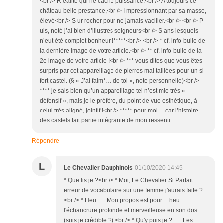
<br /> R éalité qui ne cache puissance.<br /> A toujours ce
château belle prestance,<br /> I mpressionnant par sa masse,
élevé<br /> S ur rocher pour ne jamais vaciller.<br /> <br /> P
uis, noté j’ai bien d’illustres seigneurs<br /> S ans lesquels
n’eut été complet bonheur !*****<br /> <br /> * cf. info-bulle de
la dernière image de votre article.<br /> ** cf. info-bulle de la
2e image de votre article !<br /> *** vous dites que vous êtes
surpris par cet appareillage de pierres mal taillées pour un si
fort castel. (§ « J’ai faim*… de toi », note personnelle)<br />
**** je sais bien qu’un appareillage tel n’est mie très «
défensif », mais je le préfère, du point de vue esthétique, à
celui très aligné, jointif !<br /> ***** pour moi… car l’histoire
des castels fait partie intégrante de mon ressenti.
Répondre
L
Le Chevalier Dauphinois
01/10/2020 14:45
* Que lis je ?<br /> * Moi, Le Chevalier Si Parfait......
erreur de vocabulaire sur une femme j'aurais faite ?
<br /> * Heu...... Mon propos est pour.... heu.....
l'échancrure profonde et merveilleuse en son dos
(suis je crédible ?).<br /> * Qu'y puis je ?...... Les