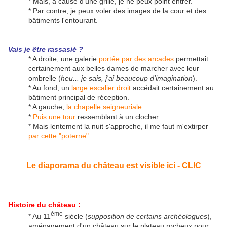
* Mais, à cause d'une grille, je ne peux point entrer.
* Par contre, je peux voler des images de la cour et des
bâtiments l'entourant.
Vais je être rassasié ?
* A droite, une galerie
portée par des arcades
permettait
certainement aux belles dames de marcher avec leur
ombrelle (
heu... je sais, j'ai beaucoup d'imagination
).
* Au fond, un
large escalier droit
accédait certainement au
bâtiment principal de réception.
* A gauche,
la chapelle seigneuriale
.
*
Puis une tour
ressemblant à un clocher.
* Mais lentement la nuit s'approche, il me faut m'extirper
par cette "poterne"
.
Le diaporama du château est visible ici - CLIC
Histoire du château
:
ème
* Au 11
siècle (
supposition de certains archéologues
),
aménagement d'un château sur le plateau rocheux pour