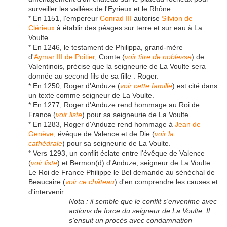
surveiller les vallées de l'Eyrieux et le Rhône.
* En 1151, l'empereur
Conrad III
autorise
Silvion de
Clérieux
à établir des péages sur terre et sur eau à La
Voulte.
* En 1246, le testament de Philippa, grand-mère
d'
Aymar III de Poitier
, Comte (
voir titre de noblesse
) de
Valentinois, précise que la seigneurie de La Voulte sera
donnée au second fils de sa fille : Roger.
* En 1250, Roger d'Anduze (
voir cette famille
) est cité dans
un texte comme seigneur de La Voulte.
* En 1277, Roger d'Anduze rend hommage au Roi de
France (
voir liste
) pour sa seigneurie de La Voulte.
* En 1283, Roger d'Anduze rend hommage à
Jean de
Genève
, évêque de Valence et de Die (
voir la
cathédrale
) pour sa seigneurie de La Voulte.
* Vers 1293, un conflit éclate entre l'évêque de Valence
(
voir liste
) et Bermon(d) d'Anduze, seigneur de La Voulte.
Le Roi de France Philippe le Bel demande au sénéchal de
Beaucaire (
voir ce château
) d'en comprendre les causes et
d'intervenir.
Nota : il semble que le conflit s'envenime avec
actions de force du seigneur de La Voulte, Il
s'ensuit un procès avec condamnation