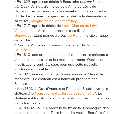
* En 1622, après son décès à Beaucaire (
durant les états
généraux du Vivarais
), le corps d'Anne de Lévis de
Ventadour est enterré dans la chapelle du château de La
Voulte. Le bâtiment religieux est embelli à la demande de
sa veuve,
Marguerite de Montmorency
.
* En 1717, après le décès de
Louis Charles de Lévis
Ventadour
, La Voulte est transmis à sa fille
Anne
Geneviève
. Étant mariée au Duc
de Rohan
, le site change
de famille.
* Puis, La Voulte est possession de la famille
Rohan-
Soubise
.
* En 1810, une ordonnance Impériale destine le château à
abriter les mendiants et les malades errants. Quelques
modifications sont réalisées pour que cette nouvelle
fonction soit possible.
* En 1820, une ordonnance Royale annule le "dépôt de
mendicité". Le château est à nouveau propriété des
Soubise.
* Vers 1823, le Duc d'Aumale et Prince de Soubise vend le
château à la "
compagnie des forges Loire et Isère
". Le
château est transformé en logements pour les ouvriers des
hauts fourneaux.
* En 1890 (
ou 1893
), après la faillite de la "Compagnie des
fonderies et forges de Terre Noire, La Voulte, Bessèges", le