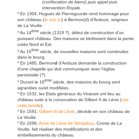
(confiscation de biens) puis appel puis
intervention Royale.
* En 1304, Hugues de Pierregourde rend hommage pour
son château (
le voir ici
) à Bermon(d) d'Anduze, seigneur
de La Voulte.
ème
* Au 14
siècle (
1319 ?
), début de construction d'un
puissant château. Des maisons se blottissent dans la pente
cotés Nord et Est.
ème
* Au 15
siècle, de nouvelles maisons sont construites
dans le bourg.
* En 1485, Bermon
d
d'Anduze demande la construction
d'une chapelle qui doit communiquer avec l'église
paroissiale (?).
ème
* Durant le 16
siècle, des maisons du bourg sont
agrandies ou/et modifiées.
* En 1532, les Etats généraux du Vivarais ont lieu au
château suite à la convocation de Gilbert II de Lévis (
voir
cette famille
).
* En 1591,
Gilbert III de Lévis
, décède en son château de
La Voulte.
* En 1598,
Anne de Lévis de Ventadour
, Comte de La
Voulte, fait réaliser des modifications et des
embellissements du château.