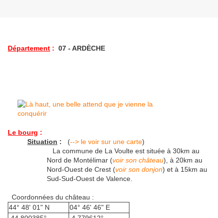
Département
:
07 - ARDÈCHE
Le bourg
:
Situation
:
(
--> le voir sur une carte
)
La commune de La Voulte est située à 30km au
Nord de Montélimar (
voir son château
), à 20km au
Nord-Ouest de Crest (
voir son donjon
) et à 15km au
Sud-Sud-Ouest de Valence.
Coordonnées du château :
44° 48' 01" N
04° 46' 46" E