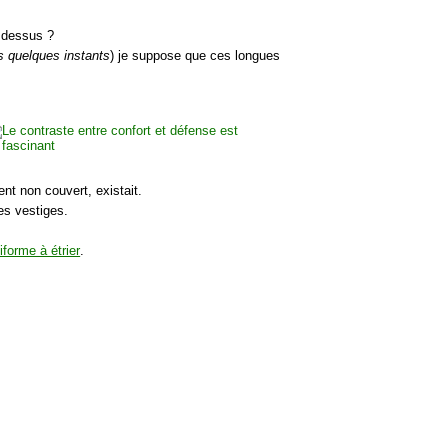
dessus ?
s quelques instants
) je suppose que ces longues
nt non couvert, existait.
les vestiges.
iforme à étrier
.