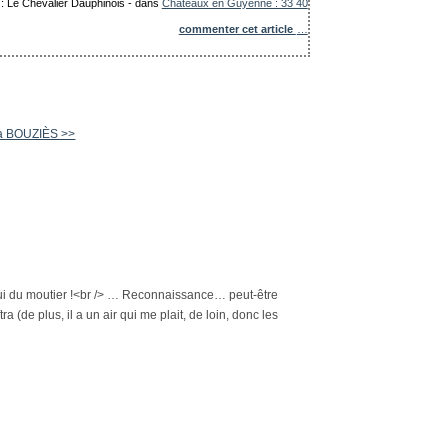
 : Le Chevalier Dauphinois
-
dans
Châteaux en Guyenne : 33 40
commenter cet article
…
 à BOUZIÈS >>
celui du moutier !<br /> … Reconnaissance… peut-être
a (de plus, il a un air qui me plait, de loin, donc les