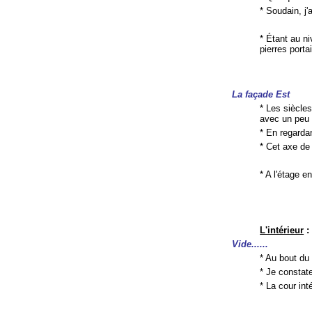
* Soudain, j'
* Étant au n
pierres porta
La façade Est
* Les siècle
avec un peu d
* En regarda
* Cet axe de
* A l'étage 
L'intérieur
:
Vide......
* Au bout du
* Je constate
* La cour int