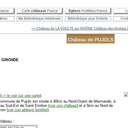
rance
Carte
châteaux
France
Eglises
Fortifiées France
L
tères
Ma Bibliothèque médiévale
Bibliothèque pour Enfants
Cont
<< Château de LA VOULTE sur RHÔNE
Château des Anglais
Château de PUJOLS
- GIRONDE
(
--> le voir sur une carte
)
mmune de Pujols est située à 40km au Nord-Ouest de Marmande, à
au Sud-Est de Saint Emilion (
voir son château
) et à 5km au Nord de
mon (
voir son abbaye fortifiée
).
hâteau :