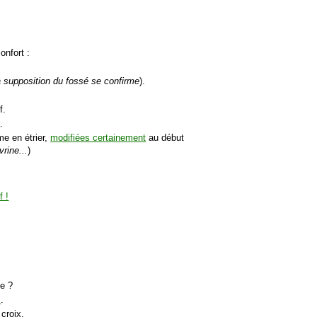
onfort :
 supposition du fossé se confirme
).
f.
s
.
me en étrier,
modifiées certainement
au début
rine...
)
te ?
s
.
croix.