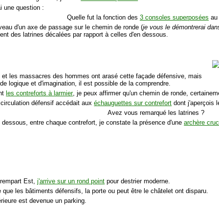
ai une question :
Quelle fut la fonction des
3 consoles superposées
au 
iveau d'un axe de passage sur le chemin de ronde (
je vous le démontrerai dan
ient des latrines décalées par rapport à celles d'en dessous.
s et les massacres des hommes ont arasé cette façade défensive, mais
e logique et d'imagination, il est possible de la comprendre.
nt
les contreforts à larmier
, je peux affirmer qu'un chemin de ronde, certaineme
 circulation défensif accédait aux
échauguettes sur contrefort
dont j'aperçois 
Avez vous remarqué les latrines ?
en dessous, entre chaque contrefort, je constate la présence d'une
archère cruc
 rempart Est,
j'arrive sur un rond point
pour destrier moderne.
 que les bâtiments défensifs, la porte ou peut être le châtelet ont disparu.
érieure est devenue un parking.