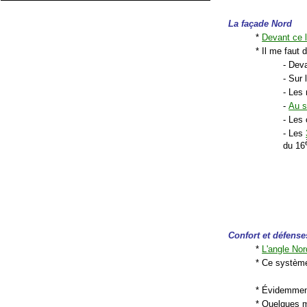
La façade Nord
*
Devant ce 
* Il me faut
- Deva
- Sur 
- Les
-
Au 
- Les 
- Les
du 16
Confort et défense
*
L'angle Nor
* Ce systèm
* Évidemmen
* Quelques m