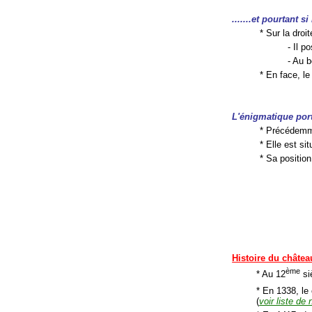
.......et pourtant s
* Sur la droi
- Il 
- Au b
* En face, le
L'énigmatique por
* Précédemme
* Elle est si
* Sa positio
Histoire du châtea
ème
* Au 12
si
* En 1338, le
(
voir liste de