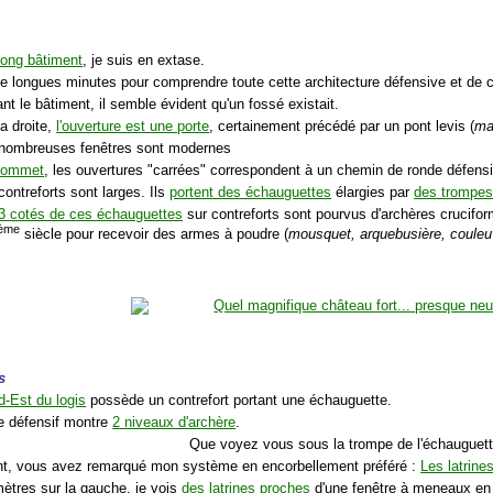
long bâtiment
, je suis en extase.
 de longues minutes pour comprendre toute cette architecture défensive et de c
nt le bâtiment, il semble évident qu'un fossé existait.
la droite,
l'ouverture est une porte
, certainement précédé par un pont levis (
ma
 nombreuses fenêtres sont modernes
sommet
, les ouvertures "carrées" correspondent à un chemin de ronde défensi
contreforts sont larges. Ils
portent des échauguettes
élargies par
des trompe
3 cotés de ces échauguettes
sur contreforts sont pourvus d'archères crucifor
ème
siècle pour recevoir des armes à poudre (
mousquet, arquebusière, couleuv
s
d-Est du logis
possède un contrefort portant une échauguette.
e défensif montre
2 niveaux d'archère
.
Que voyez vous sous la trompe de l'échauguet
t, vous avez remarqué mon système en encorbellement préféré :
Les latrine
ètres sur la gauche, je vois
des latrines proches
d'une fenêtre à meneaux en 