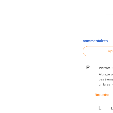
commentaires
Ajo
P
Pierrote
Alors, je 
pas éterne
griffures 
Répondre
L
L