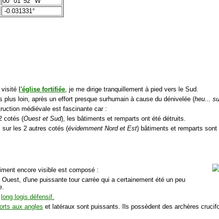
00° 01' 52" W
-0.031331°
 visité
l'église fortifiée
, je me dirige tranquillement à pied vers le Sud.
s plus loin, après un effort presque surhumain à cause du dénivelée (
heu... su
truction médiévale est fascinante car :
2 cotés (
Ouest et Sud
), les bâtiments et remparts ont été détruits.
 sur les 2 autres cotés (
évidemment Nord et Est
) bâtiments et remparts sont
timent encore visible est composé :
é Ouest, d'une puissante tour carrée qui a certainement été un peu
e.
n
long logis défensif.
orts aux angles
et latéraux sont puissants. Ils possèdent des archères crucifo