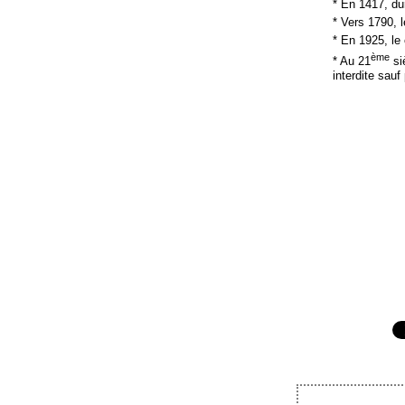
* En 1417, du
* Vers 1790, 
* En 1925, le
ème
* Au 21
siè
interdite sauf