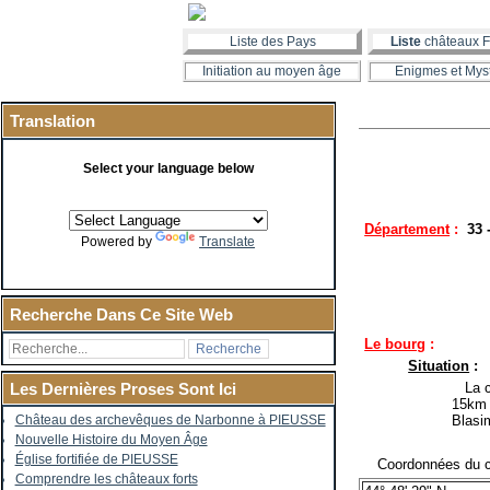
Liste des Pays
Liste
châteaux F
Initiation au moyen âge
Enigmes et Mys
Translation
Select your language below
Département
:
33 
Powered by
Translate
Recherche Dans Ce Site Web
Le bourg
:
Situation
:
La co
Les Dernières Proses Sont Ici
15km 
Blasi
Château des archevêques de Narbonne à PIEUSSE
Nouvelle Histoire du Moyen Âge
Église fortifiée de PIEUSSE
Coordonnées du c
Comprendre les châteaux forts