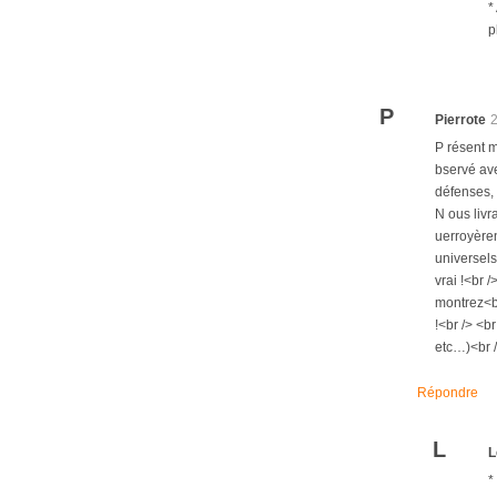
*
p
P
Pierrote
P résent m
bservé ave
défenses, 
N ous livr
uerroyèren
universels<
vrai !<br 
montrez<br
!<br /> <b
etc…)<br /
Répondre
L
L
*