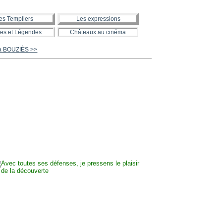
es Templiers
Les expressions
es et Légendes
Châteaux au cinéma
 à BOUZIÈS >>