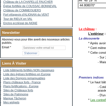
44° 48' 29" N
Château de LA CHAPELLE FAUCHER
44.808070°
Église fortifiée de COUSSAC-BONNEVAL
Château de COMMEQUIERS
Fort villageois d'ALIGNAN du VENT
Tour de RIEUX en VAL
Enclos ecclésial de AIGNE
Le château
:
Newsletter
L'extérieur
:
La découverte
Abonnez-vous pour être averti des nouveaux articles
publiés.
* Après avoir
Email
* Cent mètre
* Cette cons
- Sur 
- Mais
Liens À Visiter
Liste bâtiments fortifiés NON classiques
Liste des églises fortifiées en Europe
Premiers indices
Liste des Donjons remarquables
* Le haut bâ
Plans châteaux forts - France
Plans fortifications - Europe
- Cot
arasé
Sites de Châteaux forts
Sites de Patrimoine
- D'u
Marque Tâcheron
*
Les contref
Mes widgets