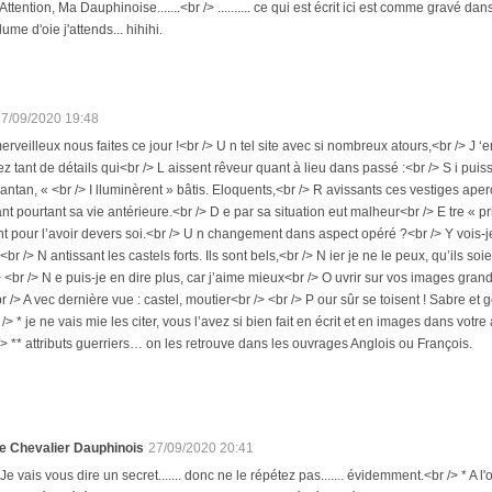
 Attention, Ma Dauphinoise.......<br /> .......... ce qui est écrit ici est comme gravé 
lume d'oie j'attends... hihihi.
27/09/2020 19:48
erveilleux nous faites ce jour !<br /> U n tel site avec si nombreux atours,<br /> J 
z tant de détails qui<br /> L aissent rêveur quant à lieu dans passé :<br /> S i puiss
antan, « <br /> I lluminèrent » bâtis. Eloquents,<br /> R avissants ces vestiges ape
ant pourtant sa vie antérieure.<br /> D e par sa situation eut malheur<br /> E tre « pr
t pour l’avoir devers soi.<br /> U n changement dans aspect opéré ?<br /> Y vois-je p
br /> N antissant les castels forts. Ils sont bels,<br /> N ier je ne le peux, qu’ils soi
/> <br /> N e puis-je en dire plus, car j’aime mieux<br /> O uvrir sur vos images gr
 /> A vec dernière vue : castel, moutier<br /> <br /> P our sûr se toisent ! Sabre et
r /> * je ne vais mie les citer, vous l’avez si bien fait en écrit et en images dans vot
> ** attributs guerriers… on les retrouve dans les ouvrages Anglois ou François.
e Chevalier Dauphinois
27/09/2020 20:41
 Je vais vous dire un secret....... donc ne le répétez pas....... évidemment.<br /> * A l'o