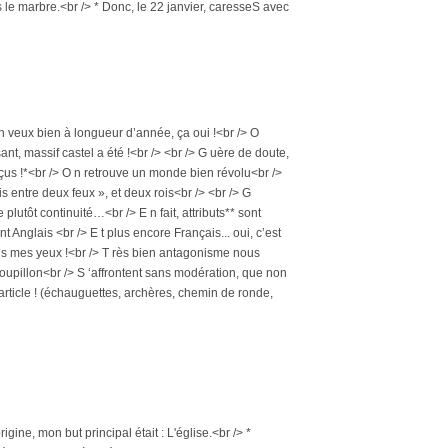
dans le marbre.<br /> * Donc, le 22 janvier, caresseS avec
‘en veux bien à longueur d’année, ça oui !<br /> O
ant, massif castel a été !<br /> <br /> G uère de doute,
rçus !*<br /> O n retrouve un monde bien révolu<br />
is entre deux feux », et deux rois<br /> <br /> G
lutôt continuité…<br /> E n fait, attributs** sont
ent Anglais <br /> E t plus encore Français... oui, c’est
ands mes yeux !<br /> T rès bien antagonisme nous
 goupillon<br /> S ‘affrontent sans modération, que non
re article ! (échauguettes, archères, chemin de ronde,
rigine, mon but principal était : L'église.<br /> *