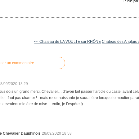
Publié par
<< Château de LA VOULTE sur RHÔNE
Château des Anglais
uter un commentaire
28/09/2020 18:29
vous dois un grand merci, Chevalier… d’avoir fait passer l’article du castel avant 
lle - faut pas charrier ! - mais reconnaissante je saurai être lorsque le moutier paraîtr
ne devraient mie être de mise… enfin, je l’espère !)
e Chevalier Dauphinois
28/09/2020 18:58