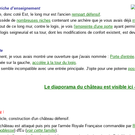
i riche
d’enseignement
te, donc coté Est, le long mur est l'ancien
rempart défensif
.
possède de
nombreuses niches
contenant une archère que je vous avais déjà
m
out de ce long mur, contre le logis, je vois
l'empreinte d'une porte
ayant permis
 logis seigneurial et sa tour, dont les modifications de confort existent, est 
te
nt, je vous avais montré une ouverture que j'avais nommée :
Porte d'entrée
tuée sur la gauche,
accolée à la tour du logis
.
n semble incompatible avec une entrée principale. J'opte pour une poterne
pos
Le diaporama du château est visible ici 
u
:
ècle, construction d'un château défensif.
 château est attaqué puis pris par l'armée Royale Française commandée par
R
 noblesse
) d'Eu (
voir cette famille
).